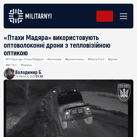
«Птахи Мадяра» використовують
оптоволоконні дрони з тепловізійною
оптикою
#414 бригада «Птахи Мадяра»
#Артилерія
#Бронетехніка
#Втрати Росії
#Дрони
#МСТА-С
#Україна
Володимир Б.
16 Лютого, 2025
21:33