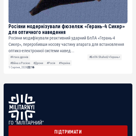
Росіяни модернізували фюзеляж «Герань-4 Сикер»
для оптичного наведення
Росіяни модифікували реактивний ударний БпЛА «Герань-4
Сикер», переробивши носову частину апарата для встановлення
оптико-електронної системи навед...
#Атака дронів
#БпЛА Shahed/«Герань»
#Війна з Росією
#Дрони
#Росія
#Україна
1 Серпня, 2026
22:16
ГО "МІЛІТАРНИЙ"
ПІДТРИМАТИ