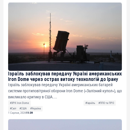
Ізраїль заблокував передачу Україні американських
Iron Dome через острах витоку технологій до Ірану
Ізраїль заблокував передачу Україні американських батарей
системи протиповітряної оборони Iron Dome («Залізний купол»), що
викликало критику в США....
#ЗРК Iron Dome
#Ізраїль
#ППО та ПРО
#Світ
#США
#Україна
1 Серпня, 2026
11:39