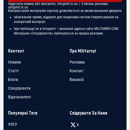
Надіслати новину або пресреліз:
info@mil.in.ua
| З питань реклами:
ads@mil.in.ua
Використання матеріалів порталу дозволяється за умови вказання джерела
обов'язкове пряме, відкрите для пошукових систем гіперпосилання на
конкретний матеріал
при публікації не в Інтернеті – вказання адреси сайту MILITARNYI.COM.
Матеріали «Спецпроектів» публікуються на правах реклами.
Контент
Про Militarnyi
Новини
Реклама
Статті
Контакт
Блоги
Вакансії
Спецпроекти
Відеоконтент
Популярні Теги
Слідкувати За Нами
#ЗСУ
X