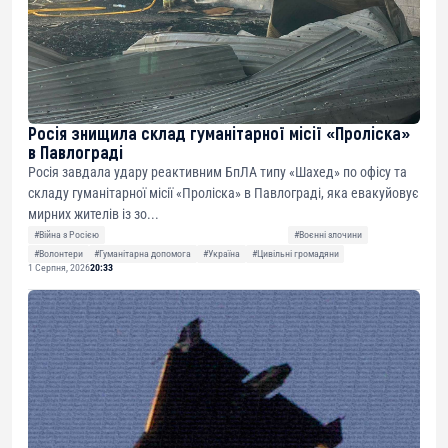
Росія знищила склад гуманітарної місії «Проліска»
в Павлограді
Росія завдала удару реактивним БпЛА типу «Шахед» по офісу та
складу гуманітарної місії «Проліска» в Павлограді, яка евакуйовує
мирних жителів із зо...
#Війна з Росією
#Воєнні злочини
#Волонтери
#Гуманітарна допомога
#Україна
#Цивільні громадяни
1 Серпня, 2026
20:33