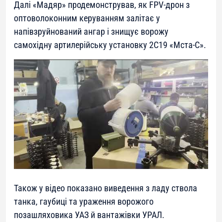
Далі «Мадяр» продемонстрував, як FPV-дрон з
оптоволоконним керуванням залітає у
напівзруйнований ангар і знищує ворожу
самохідну артилерійську установку 2С19 «Мста-С».
Також у відео показано виведення з ладу ствола
танка, гаубиці та ураження ворожого
позашляховика УАЗ й вантажівки УРАЛ.