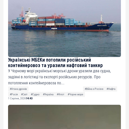
Українські МБЕКи потопили російський
контейнеровоз та уразили нафтовий танкер
У Чорному морі українські морські дрони уразили два судна,
задіяні в логістиці та експорті російських ресурсів. Про
потоплення контейнеровоза по...
#Атака дронів
#Війна з Росією
#Нафта
#Росія
#Світ
#Судно
#Україна
#Флот
#Чорне море
1 Серпня, 2026
14:43