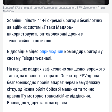
Ворожий УАЗ в прицілі теплової камери оптоволоконного FPV. Джерело: «Птахи
Мадяра».
Зовнішні пілоти 414-ї окремої бригади безпілотних
авіаційних систем «Птахи Мадяра»
використовують оптоволоконні дрони з
тепловізійною оптикою.
Відповідне відео
оприлюднив
командир бригади у
своєму Telegram-каналі.
На перших кадрах зафіксовано знищення ворожого
танка, захованого в гаражі. Оператор FPV-дрона
безперешкодно провів апарат через камуфляжну
сітку, здійснив обліт бойової машини та точно
вразив її у моторно-трансмісійне відділення.
Внаслідок удару танк загорівся.