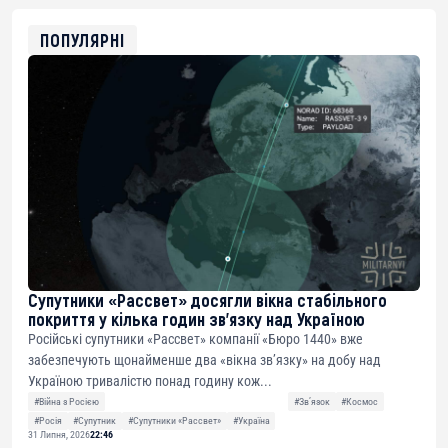
0x8676644fA7B6d328310283cAC1065Ae01d97CEe7
ETH
0xfD02863D3289416fcF50975c9DFda13623f97758
ПОПУЛЯРНІ
Супутники «Рассвет» досягли вікна стабільного
покриття у кілька годин зв’язку над Україною
Російські супутники «Рассвет» компанії «Бюро 1440» вже
забезпечують щонайменше два «вікна зв’язку» на добу над
Україною тривалістю понад годину кож...
#Війна з Росією
#Звʼязок
#Космос
#Росія
#Супутник
#Супутники «Рассвет»
#Україна
31 Липня, 2026
22:46