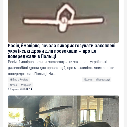
Росія, ймовірно, почала використовувати захоплені
українські дрони для провокацій — про це
попереджали в Польщі
Росія, ймовірно, почала застосовувати захоплені українські
далекобійні дрони для провокацій, про можливість яких раніше
попереджали в Польщі. На...
#Війна з Росією
#Дрони
#Провокації
#Росія
#Україна
1 Серпня, 2026
19:19