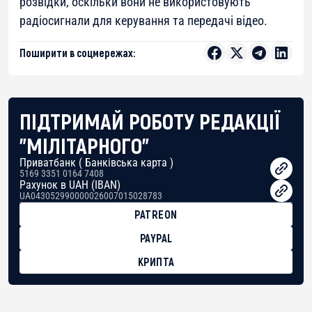
розвідки, оскільки вони не використовують
радіосигнали для керування та передачі відео.
Поширити в соцмережах:
ПІДТРИМАЙ РОБОТУ РЕДАКЦІЇ
"МІЛІТАРНОГО"
Приватбанк ( Банківська карта )
5169 3351 0164 7408
Рахунок в UAH (IBAN)
UA043052990000026007015028783
PATREON
PAYPAL
КРИПТА
BTC
bc1qg0z99m95fte7kj8faa7h2kvnq92wvc53exe8gm
USDT