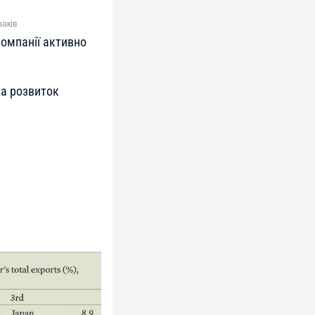
шаків
компанії активно
на розвиток