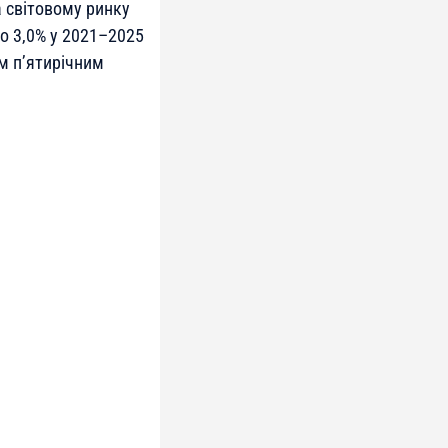
а світовому ринку
до 3,0% у 2021–2025
м п’ятирічним