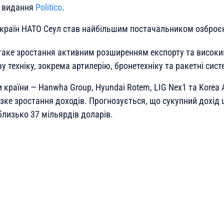
є видання
Politico
.
країн НАТО Сеул став найбільшим постачальником озброє
аке зростання активним розширенням експорту та високи
у техніку, зокрема артилерію, бронетехніку та ракетні сист
країни — Hanwha Group, Hyundai Rotem, LIG Nex1 та Korea A
зке зростання доходів. Прогнозується, що сукупний дохід 
близько 37 мільярдів доларів.