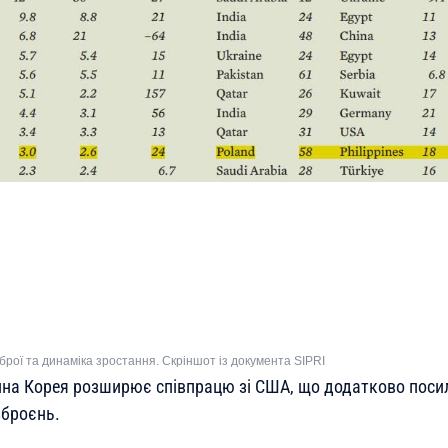
зброї та динаміка зростання. Скріншот із документа SIPRI
на Корея розширює співпрацю зі США, що додатково посилю
зброєнь.