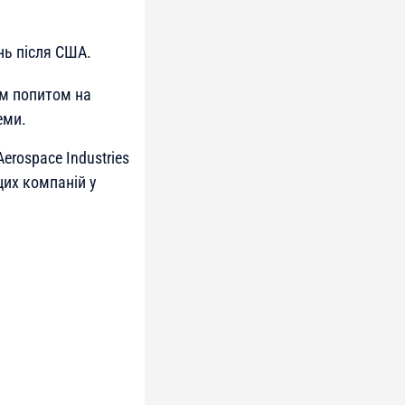
нь після США.
м попитом на
еми.
erospace Industries
цих компаній у