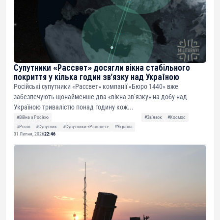
Супутники «Рассвет» досягли вікна стабільного
покриття у кілька годин зв’язку над Україною
Російські супутники «Рассвет» компанії «Бюро 1440» вже
забезпечують щонайменше два «вікна зв’язку» на добу над
Україною тривалістю понад годину кож...
#Війна з Росією
#Звʼязок
#Космос
#Росія
#Супутник
#Супутники «Рассвет»
#Україна
31 Липня, 2026
22:46