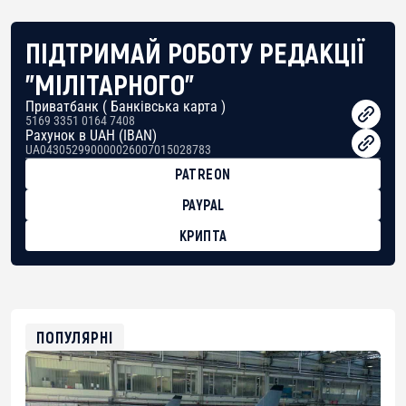
ПІДТРИМАЙ РОБОТУ РЕДАКЦІЇ
"МІЛІТАРНОГО"
Приватбанк ( Банківська карта )
5169 3351 0164 7408
Рахунок в UAH (IBAN)
UA043052990000026007015028783
PATREON
PAYPAL
КРИПТА
BTC
bc1qg0z99m95fte7kj8faa7h2kvnq92wvc53exe8gm
USDT
0x8676644fA7B6d328310283cAC1065Ae01d97CEe7
ETH
0xfD02863D3289416fcF50975c9DFda13623f97758
ПОПУЛЯРНІ