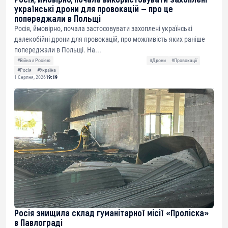
українські дрони для провокацій — про це
попереджали в Польщі
Росія, ймовірно, почала застосовувати захоплені українські
далекобійні дрони для провокацій, про можливість яких раніше
попереджали в Польщі. На...
#Війна з Росією
#Дрони
#Провокації
#Росія
#Україна
1 Серпня, 2026
19:19
Росія знищила склад гуманітарної місії «Проліска»
в Павлограді