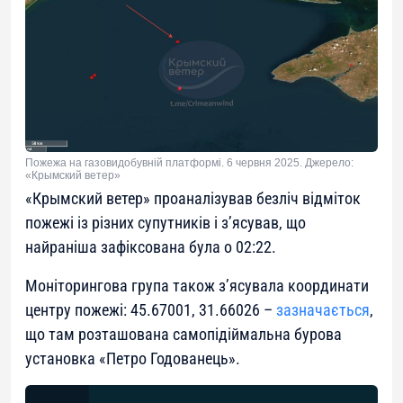
Пожежа на газовидобувній платформі. 6 червня 2025. Джерело:
«Крымский ветер»
«Крымский ветер» проаналізував безліч відміток
пожежі із різних супутників і з’ясував, що
найраніша зафіксована була о 02:22.
Моніторингова група також з’ясувала координати
центру пожежі: 45.67001, 31.66026 –
зазначається
,
що там розташована самопідіймальна бурова
установка «Петро Годованець».