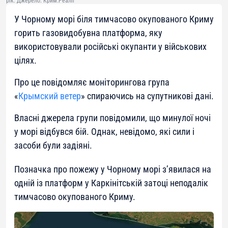
рік. Джерело: Крим.Реалії
У Чорному морі біля тимчасово окупованого Криму
горить газовидобувна платформа, яку
використовували російські окупанти у військових
цілях.
Про це повідомляє моніторингова група
«
Крымский ветер
» спираючись на супутникові дані.
Власні джерела групи повідомили, що минулої ночі
у морі відбувся бій. Однак, невідомо, які сили і
засоби були задіяні.
Позначка про пожежу у Чорному морі з’явилася на
одній із платформ у Каркінітській затоці неподалік
тимчасово окупованого Криму.