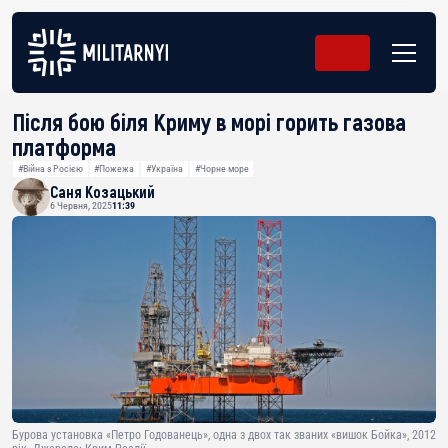
Після бою біля Криму в морі горить газова
платформа
#Війна з Росією
#Пожежа
#Україна
#Чорне море
Саня Козацький
6 Червня, 2025
11:39
Бурова установка «Петро Годованець», одна з двох так званих «вишок Бойка», 2012