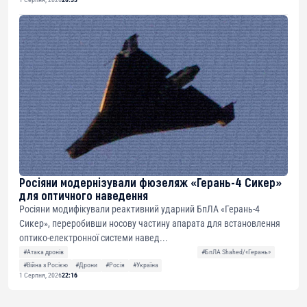
Росіяни модернізували фюзеляж «Герань-4 Сикер»
для оптичного наведення
Росіяни модифікували реактивний ударний БпЛА «Герань-4
Сикер», переробивши носову частину апарата для встановлення
оптико-електронної системи навед...
#Атака дронів
#БпЛА Shahed/«Герань»
#Війна з Росією
#Дрони
#Росія
#Україна
1 Серпня, 2026
22:16