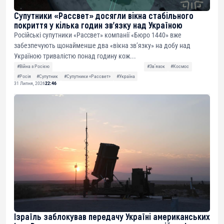
Супутники «Рассвет» досягли вікна стабільного
покриття у кілька годин зв’язку над Україною
Російські супутники «Рассвет» компанії «Бюро 1440» вже
забезпечують щонайменше два «вікна зв’язку» на добу над
Україною тривалістю понад годину кож...
#Війна з Росією
#Звʼязок
#Космос
#Росія
#Супутник
#Супутники «Рассвет»
#Україна
31 Липня, 2026
22:46
Ізраїль заблокував передачу Україні американських