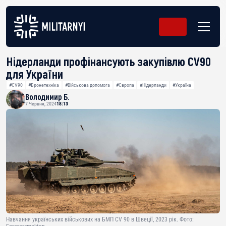
Нідерланди профінансують закупівлю CV90
для України
#CV90
#Бронетехніка
#Військова допомога
#Європа
#Нідерланди
#Україна
Володимир Б.
7 Червня, 2024
18:13
Навчання українських військових на БМП CV 90 в Швеції, 2023 рік. Фото: