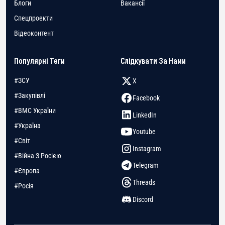
Блоги
Вакансії
Спецпроекти
Відеоконтент
Популярні Теги
Слідкувати За Нами
#ЗСУ
X
#Закупівлі
Facebook
#ВМС України
LinkedIn
#Україна
Youtube
#Світ
Instagram
#Війна З Росією
Telegram
#Європа
Threads
#Росія
Discord