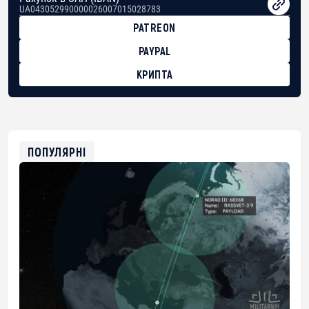
UA043052990000026007015028783
PATREON
PAYPAL
КРИПТА
BTC
bc1qg0z99m95fte7kj8faa7h2kvnq92wvc53exe8gm
USDT
0x8676644fA7B6d328310283cAC1065Ae01d97CEe7
ETH
0xfD02863D3289416fcF50975c9DFda13623f97758
ПОПУЛЯРНІ