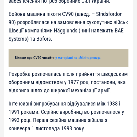
забезпечення потреб Збройних Сил України.
Бойова машина піхоти CV90 (швед. – Stridsfordon
90) розроблялася на замовлення сухопутних військ
Швеції компаніями Hägglunds (нині належить BAE
Systems) та Bofors.
Більше про CV90 читайте
у матеріалі на «Мілітарному»
Розробка розпочалась після прийняття шведським
оборонним відомством у 1977 році постанови, яка
відкрила шлях до широкої механізації армії.
Інтенсивні випробування відбувалися між 1988 і
1991 роками. Серійне виробництво розпочалося у
1993 році. Перша серійна машина зійшла з
конвеєра 1 листопада 1993 року.