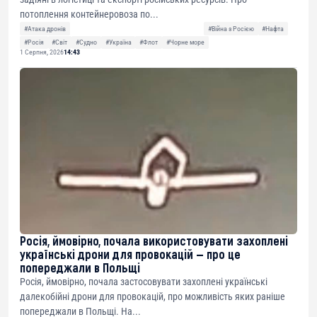
потоплення контейнеровоза по...
#Атака дронів
#Війна з Росією
#Нафта
#Росія
#Світ
#Судно
#Україна
#Флот
#Чорне море
1 Серпня, 2026
14:43
Росія, ймовірно, почала використовувати захоплені
українські дрони для провокацій — про це
попереджали в Польщі
Росія, ймовірно, почала застосовувати захоплені українські
далекобійні дрони для провокацій, про можливість яких раніше
попереджали в Польщі. На...