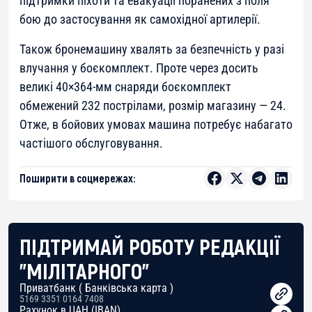
підтримки піхоти та евакуації поранених з поля
бою до застосування як самохідної артилерії.
Також бронемашину хвалять за безпечність у разі
влучання у боєкомплект. Проте через досить
великі 40×364-мм снаряди боєкомплект
обмежений 232 пострілами, розмір магазину — 24.
Отже, в бойових умовах машина потребує набагато
частішого обслуговування.
Поширити в соцмережах:
ПІДТРИМАЙ РОБОТУ РЕДАКЦІЇ
"МІЛІТАРНОГО"
Приватбанк ( Банківська карта )
5169 3351 0164 7408
Рахунок в UAH (IBAN)