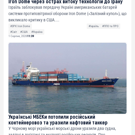
Iron Dome через острах витоку технологій до Ірану
Ізраїль заблокував передачу Україні американських батарей
системи протиповітряної оборони Iron Dome («Залізний купол»), що
викликало критику в США....
#ЗРК Iron Dome
#Ізраїль
#ППО та ПРО
#Світ
#США
#Україна
1 Серпня, 2026
11:39
Українські МБЕКи потопили російський
контейнеровоз та уразили нафтовий танкер
У Чорному морі українські морські дрони уразили два судна,
задіяні в логістиці та експорті російських ресурсів. Про