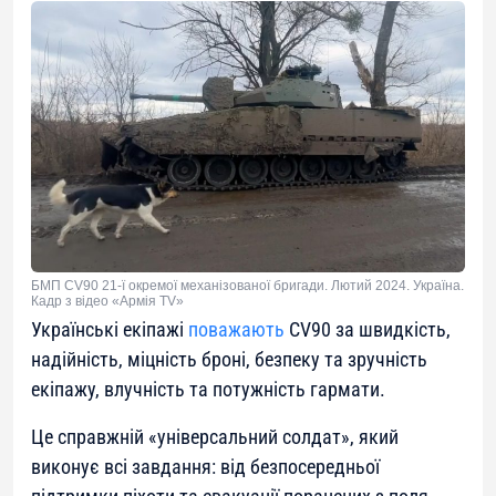
БМП CV90 21-ї окремої механізованої бригади. Лютий 2024. Україна.
Кадр з відео «Армія TV»
Українські екіпажі
поважають
CV90 за швидкість,
надійність, міцність броні, безпеку та зручність
екіпажу, влучність та потужність гармати.
Це справжній «універсальний солдат», який
виконує всі завдання: від безпосередньої