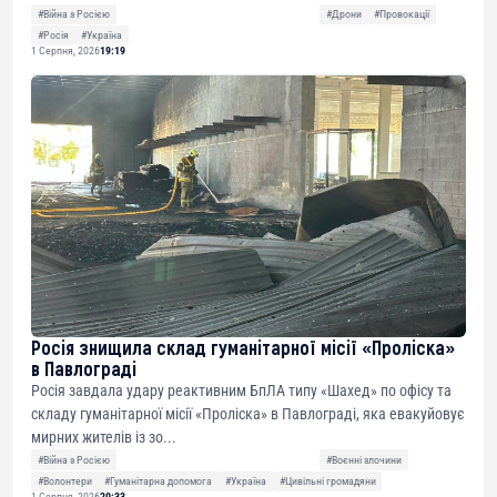
#Війна з Росією
#Дрони
#Провокації
#Росія
#Україна
1 Серпня, 2026
19:19
Росія знищила склад гуманітарної місії «Проліска»
в Павлограді
Росія завдала удару реактивним БпЛА типу «Шахед» по офісу та
складу гуманітарної місії «Проліска» в Павлограді, яка евакуйовує
мирних жителів із зо...
#Війна з Росією
#Воєнні злочини
#Волонтери
#Гуманітарна допомога
#Україна
#Цивільні громадяни
1 Серпня, 2026
20:33