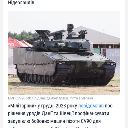
Нідерландів.
БМП CV90 Mk.4 під час демонстрації. Фото з мережі
«Мілітарний» у грудні 2023 року
повідомляв
про
рішення урядів Данії та Швеції профінансувати
закупівлю бойових машин піхоти CV90 для