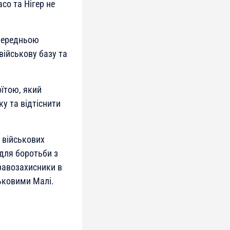
асо та Нігер не
опередньою
військову базу та
оїтою, який
ку та відтіснити
 військових
для боротьби з
равозахисники в
ськовими Малі.