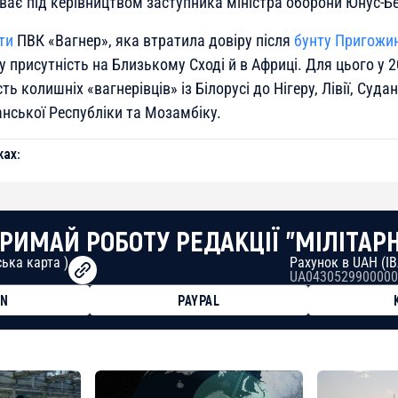
уває під керівництвом заступника міністра оборони Юнус-Б
ти
ПВК «Вагнер», яка втратила довіру після
бунту Пригожи
у присутність на Близькому Сході й в Африці. Для цього у 2
ь колишніх «вагнерівців» із Білорусі до Нігеру, Лівії, Судан
ської Республіки та Мозамбіку.
ах:
РИМАЙ РОБОТУ РЕДАКЦІЇ "МІЛІТАР
ька карта )
Рахунок в UAH (I
UA0430529900000
ON
PAYPAL
8faa7h2kvnq92wvc53exe8gm
8310283cAC1065Ae01d97CEe7
cF50975c9DFda13623f97758