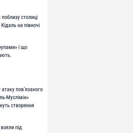
а поблизу столиці
 Кідаль на півночі
рупами» і що
ають.
 атаку пов’язаного
ль-Муслімін»
гнуть створення
взяли під