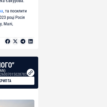
ека Євкурова.
на
, та посилити
023 році Росія
у, Малі,
НОГО"
BAN)
26007015028783
КРИПТА