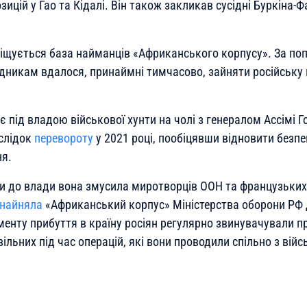
зицій у Гао та Кідалі. Він також закликав сусідні Буркіна-Ф
міщується база найманців «Африканського корпусу». За п
дникам вдалося, принаймні тимчасово, зайняти російську 
є під владою військової хунти на чолі з генералом Ассімі Г
слідок
перевороту
у 2021 році, пообіцявши відновити безпе
ня.
ти до влади вона змусила миротворців ООН та французьких
найняла
«Африканський корпус» Міністерства оборони РФ 
енту прибуття в країну росіян регулярно звинувачували п
ільних під час операцій, які вони проводили спільно з вій