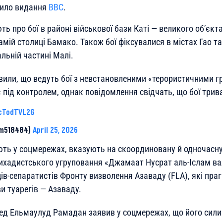
мило видання
BBC
.
ь про бої в районі військової бази Каті — великого об’єкт
самій столиці Бамако. Також бої фіксувалися в містах Гао та
альній частині Малі.
явили, що ведуть бої з невстановленими «терористичними г
 під контролем, однак повідомлення свідчать, що бої трив
pcTodTVL2G
im518484)
April 25, 2026
ють у соцмережах, вказують на скоординовану й одночасну
ихадистського угруповання «Джамаат Нусрат аль-Іслам ва
ів-сепаратистів Фронту визволення Азаваду (FLA), які пра
и туарегів — Азаваду.
д Ельмаулуд Рамадан заявив у соцмережах, що його сили 