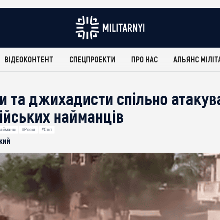
ВІДЕОКОНТЕНТ
СПЕЦПРОЕКТИ
ПРО НАС
АЛЬЯНС МІЛІТ
и та джихадисти спільно атакув
сійських найманців
айманці
#Росія
#Світ
кий