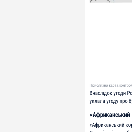
Приблизна карта контролю
Внаслідок угоди Ро
уклала угоду про б
«Африканський 
«Африканський кор