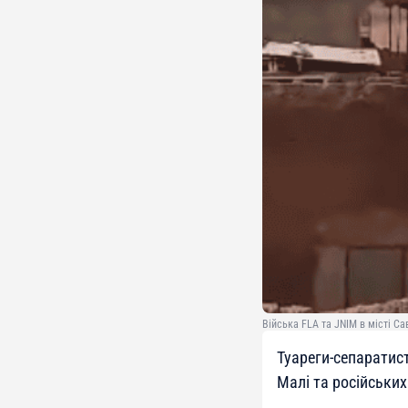
Війська FLA та JNIM в місті Са
Туареги-сепаратис
Малі та російськи