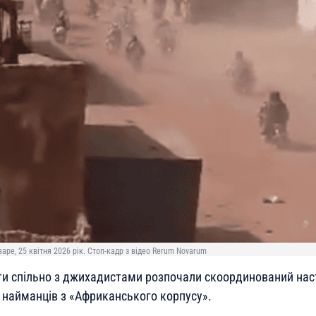
варе, 25 квітня 2026 рік. Стоп-кадр з відео Rerum Novarum
ти спільно з джихадистами розпочали скоординований нас
х найманців з «Африканського корпусу».