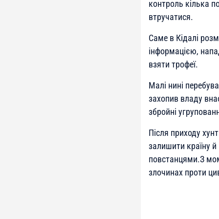
контроль кілька по
втручатися.
Саме в Кідалі роз
інформацією, напа
взяти трофеї.
Малі нині перебува
захопив владу вна
збройні угрупован
Після приходу хун
залишити країну й
повстанцями.З мом
злочинах проти цив