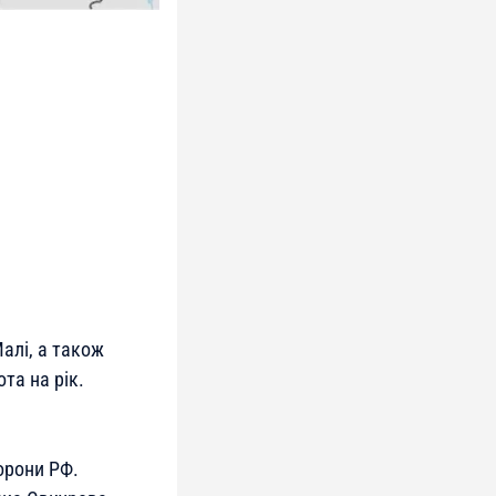
алі, а також
та на рік.
орони РФ.