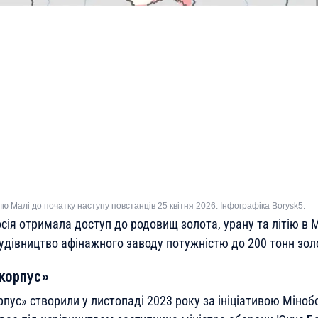
 Малі до початку наступу повстанців 25 квітня 2026. Інфографіка Borysk5.
сія отримала доступ до родовищ золота, урану та літію в М
удівництво афінажного заводу потужністю до 200 тонн золо
корпус»
пус» створили у листопаді 2023 року за ініціативою Міноб