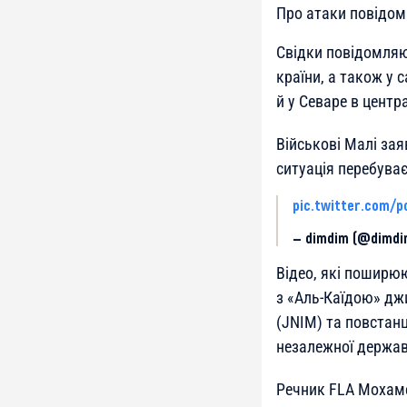
Про атаки повідо
Свідки повідомляют
країни, а також у 
й у Севаре в центр
Військові Малі за
ситуація перебуває
pic.twitter.com/
— dimdim (@dimd
Відео, які поширю
з «Аль-Каїдою» дж
(JNIM) та повстанц
незалежної держав
Речник FLA Мохаме