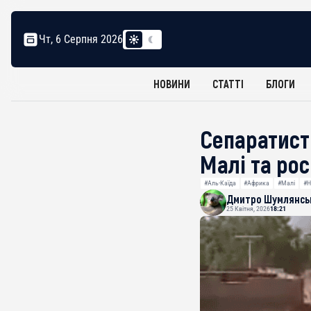
Чт, 6 Серпня 2026
НОВИНИ
СТАТТІ
БЛОГИ
Сепаратист
Малі та ро
#Аль-Каїда
#Африка
#Малі
#Н
Дмитро Шумлянсь
25 Квітня, 2026
18:21