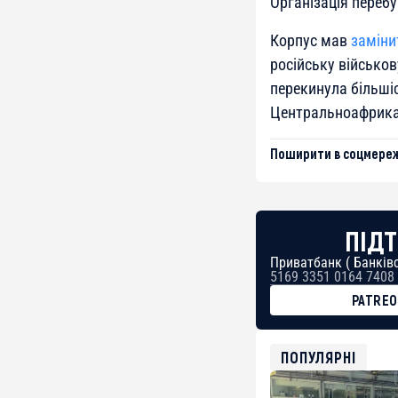
Організація переб
Корпус мав
заміни
російську військов
перекинула більшіст
Центральноафрикан
Поширити в соцмереж
ПІДТ
Приватбанк ( Банківс
5169 3351 0164 7408
PATRE
BTC
bc1qg0z99m95fte7kj
USDT
ПОПУЛЯРНІ
0x8676644fA7B6d32
ETH
0xfD02863D3289416f