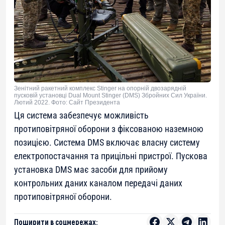
Зенітний ракетний комплекс Stinger на опорній двозарядній
пусковій установці Dual Mount Stinger (DMS) Збройних Сил України.
Лютий 2022. Фото: Сайт Президента
Ця система забезпечує можливість
протиповітряної оборони з фіксованою наземною
позицією. Система DMS включає власну систему
електропостачання та прицільні пристрої. Пускова
установка DMS має засоби для прийому
контрольних даних каналом передачі даних
протиповітряної оборони.
Поширити в соцмережах: