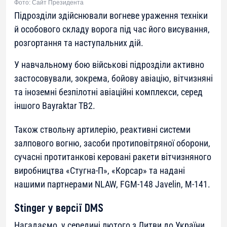
Фото: Сайт Президента
Підрозділи здійснювали вогневе ураження техніки
й особового складу ворога під час його висування,
розгортання та наступальних дій.
У навчальному бою військові підрозділи активно
застосовували, зокрема, бойову авіацію, вітчизняні
та іноземні безпілотні авіаційні комплекси, серед
іншого Bayraktar ТВ2.
Також ствольну артилерію, реактивні системи
залпового вогню, засоби протиповітряної оборони,
сучасні протитанкові керовані ракети вітчизняного
виробництва «Стугна-П», «Корсар» та надані
нашими партнерами NLAW, FGM-148 Javelin, M-141.
Stinger у версії DMS
Нагадаємо, у середині лютого з Литви до України