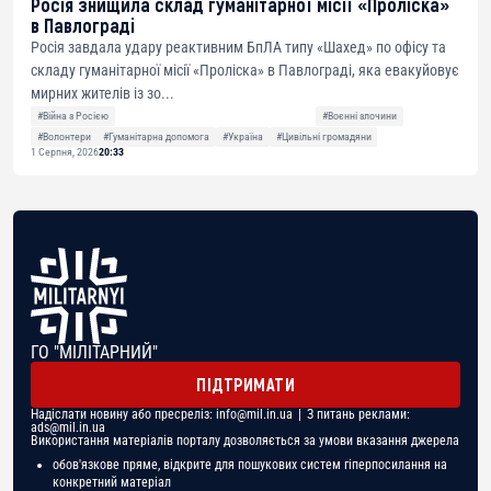
Росія знищила склад гуманітарної місії «Проліска»
в Павлограді
Росія завдала удару реактивним БпЛА типу «Шахед» по офісу та
складу гуманітарної місії «Проліска» в Павлограді, яка евакуйовує
мирних жителів із зо...
#Війна з Росією
#Воєнні злочини
#Волонтери
#Гуманітарна допомога
#Україна
#Цивільні громадяни
1 Серпня, 2026
20:33
ГО "МІЛІТАРНИЙ"
ПІДТРИМАТИ
Надіслати новину або пресреліз:
info@mil.in.ua
| З питань реклами:
ads@mil.in.ua
Використання матеріалів порталу дозволяється за умови вказання джерела
обов'язкове пряме, відкрите для пошукових систем гіперпосилання на
конкретний матеріал