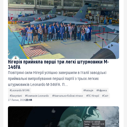
Нігерія прийняла перші три легкі штурмовики M-
346FA
Повітряні сили Нігерії успішно завершили в Італії заводські
приймальні випробування першої партії з трьох легких
штурмовиків Leonardo M-346FA. П...
#Leonardo M-346
#Авіація
#Африка
#Закупівлі
#Компанія Leonardo
#Навчально-бойові літаки
#ПС Нігерії
#Світ
27 Липня, 2026
23:44