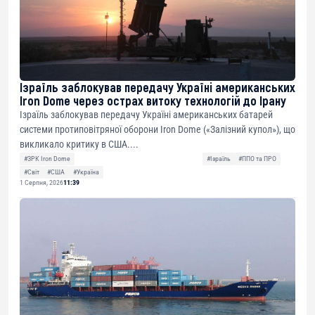
Ізраїль заблокував передачу Україні американських
Iron Dome через острах витоку технологій до Ірану
Ізраїль заблокував передачу Україні американських батарей
системи протиповітряної оборони Iron Dome («Залізний купол»), що
викликало критику в США....
#ЗРК Iron Dome
#Ізраїль
#ППО та ПРО
#Світ
#США
#Україна
1 Серпня, 2026
11:39