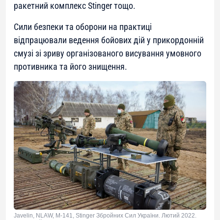
ракетний комплекс Stinger тощо.
Сили безпеки та оборони на практиці
відпрацювали ведення бойових дій у прикордонній
смузі зі зриву організованого висування умовного
противника та його знищення.
Javelin, NLAW, M-141, Stinger Збройних Сил України. Лютий 2022.