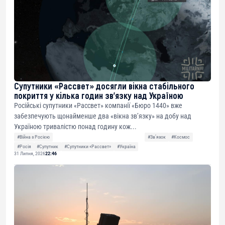
Супутники «Рассвет» досягли вікна стабільного
покриття у кілька годин зв’язку над Україною
Російські супутники «Рассвет» компанії «Бюро 1440» вже
забезпечують щонайменше два «вікна зв’язку» на добу над
Україною тривалістю понад годину кож...
#Війна з Росією
#Звʼязок
#Космос
#Росія
#Супутник
#Супутники «Рассвет»
#Україна
31 Липня, 2026
22:46