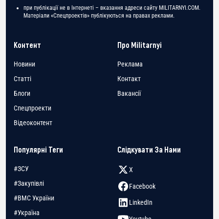
при публікації не в Інтернеті – вказання адреси сайту MILITARNYI.COM.
Матеріали «Спецпроектів» публікуються на правах реклами.
Контент
Про Militarnyi
Новини
Реклама
Статті
Контакт
Блоги
Вакансії
Спецпроекти
Відеоконтент
Популярні Теги
Слідкувати За Нами
#ЗСУ
X
#Закупівлі
Facebook
#ВМС України
LinkedIn
#Україна
Youtube