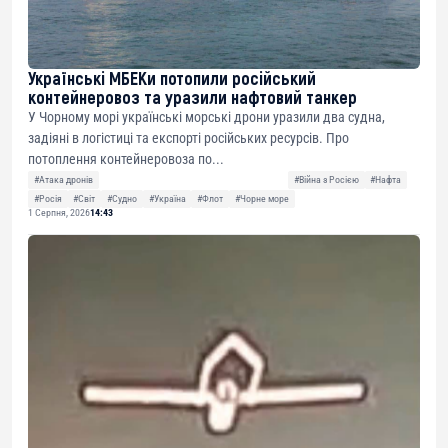
Українські МБЕКи потопили російський
контейнеровоз та уразили нафтовий танкер
У Чорному морі українські морські дрони уразили два судна,
задіяні в логістиці та експорті російських ресурсів. Про
потоплення контейнеровоза по...
#Атака дронів
#Війна з Росією
#Нафта
#Росія
#Світ
#Судно
#Україна
#Флот
#Чорне море
1 Серпня, 2026
14:43