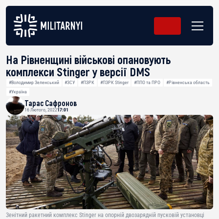
На Рівненщині військові опановують
комплекси Stinger у версії DMS
#Володимир Зеленський
#ЗСУ
#ПЗРК
#ПЗРК Stinger
#ППО та ПРО
#Рівненська область
#Україна
Тарас Сафронов
16 Лютого, 2022
17:01
Зенітний ракетний комплекс Stinger на опорній двозарядній пусковій установці