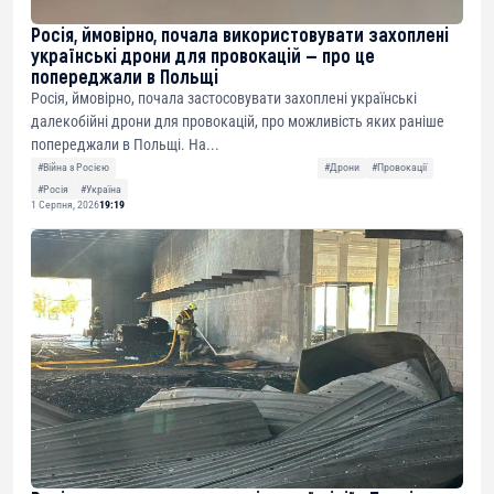
Росія, ймовірно, почала використовувати захоплені
українські дрони для провокацій — про це
попереджали в Польщі
Росія, ймовірно, почала застосовувати захоплені українські
далекобійні дрони для провокацій, про можливість яких раніше
попереджали в Польщі. На...
#Війна з Росією
#Дрони
#Провокації
#Росія
#Україна
1 Серпня, 2026
19:19