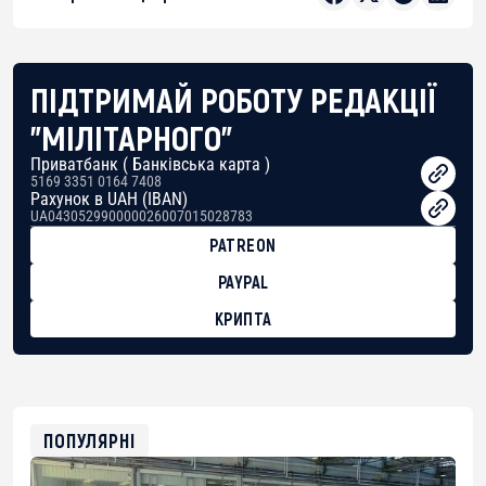
ПІДТРИМАЙ РОБОТУ РЕДАКЦІЇ
"МІЛІТАРНОГО"
Приватбанк ( Банківська карта )
5169 3351 0164 7408
Рахунок в UAH (IBAN)
UA043052990000026007015028783
PATREON
PAYPAL
КРИПТА
BTC
bc1qg0z99m95fte7kj8faa7h2kvnq92wvc53exe8gm
USDT
0x8676644fA7B6d328310283cAC1065Ae01d97CEe7
ETH
0xfD02863D3289416fcF50975c9DFda13623f97758
ПОПУЛЯРНІ