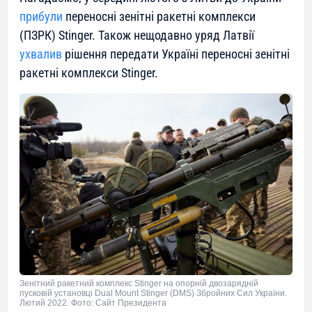
прибули
переносні зенітні ракетні комплекси
(ПЗРК) Stinger. Також нещодавно уряд Латвії
ухвалив
рішення передати Україні переносні зенітні
ракетні комплекси Stinger.
Зенітний ракетний комплекс Stinger на опорній двозарядній
пусковій установці Dual Mount Stinger (DMS) Збройних Сил України.
Лютий 2022. Фото: Сайт Президента