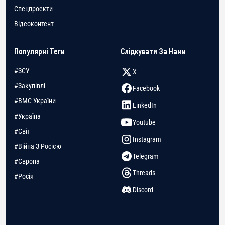
Спецпроекти
Відеоконтент
Популярні Теги
Слідкувати За Нами
#ЗСУ
X
#Закупівлі
Facebook
#ВМС України
LinkedIn
#Україна
Youtube
#Світ
Instagram
#Війна З Росією
Telegram
#Європа
Threads
#Росія
Discord