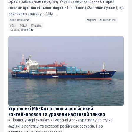
Ізраїль заблокував передачу Україні американських батарей
системи протиповітряної оборони Iron Dome («Залізний купол»), що
викликало критику в США....
#ЗРК Iron Dome
#Ізраїль
#ППО та ПРО
#Світ
#США
#Україна
1 Серпня, 2026
11:39
Українські МБЕКи потопили російський
контейнеровоз та уразили нафтовий танкер
У Чорному морі українські морські дрони уразили два судна,
задіяні в логістиці та експорті російських ресурсів. Про