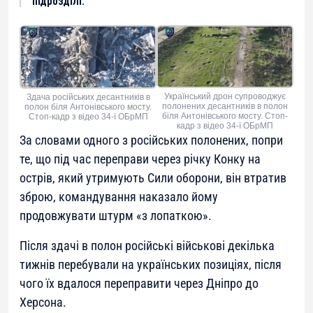
підрозділі.
Український дрон супроводжує
Здача російських десантників в
полонених десантників в полон
полон біля Антонівського мосту.
біля Антонівського мосту. Стоп-
Стоп-кадр з відео 34-ї ОБрМП
кадр з відео 34-ї ОБрМП
За словами одного з російських полонених, попри
те, що під час переправи через річку Конку на
острів, який утримують Сили оборони, він втратив
зброю, командування наказало йому
продовжувати штурм «з лопаткою».
Після здачі в полон російські військові декілька
тижнів перебували на українських позиціях, після
чого їх вдалося переправити через Дніпро до
Херсона.