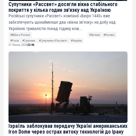
Супутники «Рассвет» досягли вікна стабільного
покриття у кілька годин зв’язку над Україною
Російські супутники «Рассвет» компанії «Бюро 1440» вже
забезпечують щонайменше два «вікна зв’язку» на добу над
Україною тривалістю понад годину кож...
#Війна з Росією
#Звʼязок
#Космос
#Росія
#Супутник
#Супутники «Рассвет»
#Україна
31 Липня, 2026
22:46
Ізраїль заблокував передачу Україні американських
Iron Dome через острах витоку технологій до Ірану