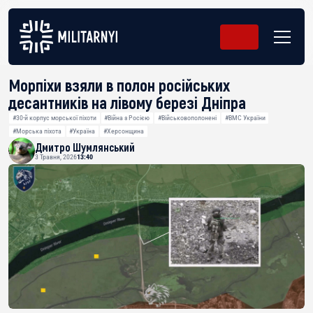
Морпіхи взяли в полон російських
десантників на лівому березі Дніпра
#30-й корпус морської піхоти
#Війна з Росією
#Військовополонені
#ВМС України
#Морська піхота
#Україна
#Херсонщина
Дмитро Шумлянський
3 Травня, 2026
13:40