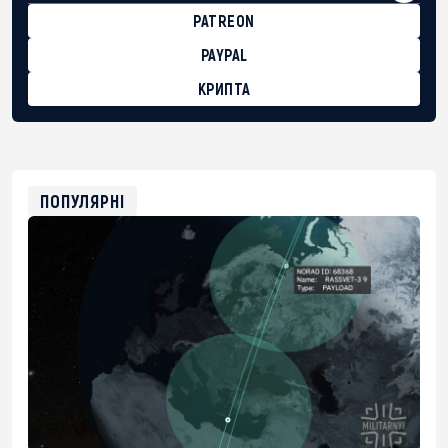
PATREON
PAYPAL
КРИПТА
BTC
bc1qg0z99m95fte7kj8faa7h2kvnq92wvc53exe8gm
USDT
0x8676644fA7B6d328310283cAC1065Ae01d97CEe7
ETH
0xfD02863D3289416fcF50975c9DFda13623f97758
ПОПУЛЯРНІ