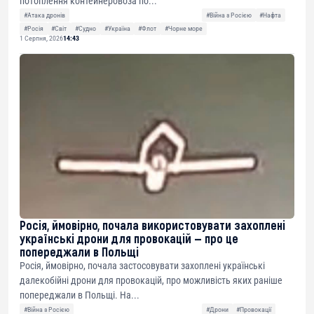
потоплення контейнеровоза по...
#Атака дронів
#Війна з Росією
#Нафта
#Росія
#Світ
#Судно
#Україна
#Флот
#Чорне море
1 Серпня, 2026
14:43
Росія, ймовірно, почала використовувати захоплені
українські дрони для провокацій — про це
попереджали в Польщі
Росія, ймовірно, почала застосовувати захоплені українські
далекобійні дрони для провокацій, про можливість яких раніше
попереджали в Польщі. На...
#Війна з Росією
#Дрони
#Провокації