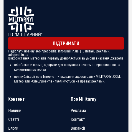
ГО "МІЛІТАРНИЙ"
ПІДТРИМАТИ
Надіслати новину або пресреліз:
info@mil.in.ua
| З питань реклами:
ads@mil.in.ua
Використання матеріалів порталу дозволяється за умови вказання джерела
обов'язкове пряме, відкрите для пошукових систем гіперпосилання на
конкретний матеріал
при публікації не в Інтернеті – вказання адреси сайту MILITARNYI.COM.
Матеріали «Спецпроектів» публікуються на правах реклами.
Контент
Про Militarnyi
Новини
Реклама
Статті
Контакт
Блоги
Вакансії