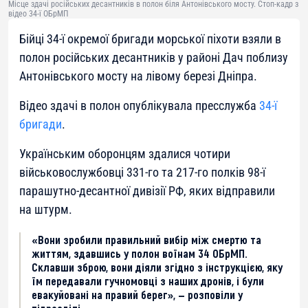
Місце здачі російських десантників в полон біля Антонівського мосту. Стоп-кадр з
відео 34-ї ОБрМП
Бійці 34-ї окремої бригади морської піхоти взяли в
полон російських десантників у районі Дач поблизу
Антонівського мосту на лівому березі Дніпра.
Відео здачі в полон опублікувала пресслужба
34-ї
бригади
.
Українським оборонцям здалися чотири
військовослужбовці 331-го та 217-го полків 98-ї
парашутно-десантної дивізії РФ, яких відправили
на штурм.
«Вони зробили правильний вибір між смертю та
життям, здавшись у полон воїнам 34 ОБрМП.
Склавши зброю, вони діяли згідно з інструкцією, яку
їм передавали гучномовці з наших дронів, і були
евакуйовані на правий берег», — розповіли у