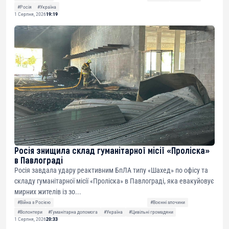
#Росія
#Україна
1 Серпня, 2026
19:19
Росія знищила склад гуманітарної місії «Проліска»
в Павлограді
Росія завдала удару реактивним БпЛА типу «Шахед» по офісу та
складу гуманітарної місії «Проліска» в Павлограді, яка евакуйовує
мирних жителів із зо...
#Війна з Росією
#Воєнні злочини
#Волонтери
#Гуманітарна допомога
#Україна
#Цивільні громадяни
1 Серпня, 2026
20:33