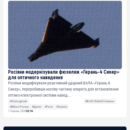
Росіяни модернізували фюзеляж «Герань-4 Сикер»
для оптичного наведення
Росіяни модифікували реактивний ударний БпЛА «Герань-4
Сикер», переробивши носову частину апарата для встановлення
оптико-електронної системи навед...
#Атака дронів
#БпЛА Shahed/«Герань»
#Війна з Росією
#Дрони
#Росія
#Україна
1 Серпня, 2026
22:16