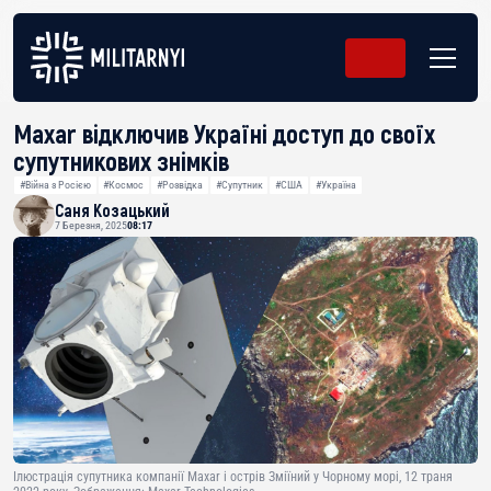
Maxar відключив Україні доступ до своїх
супутникових знімків
#Війна з Росією
#Космос
#Розвідка
#Супутник
#США
#Україна
Саня Козацький
7 Березня, 2025
08:17
Ілюстрація супутника компанії Maxar і острів Зміїний у Чорному морі, 12 траня