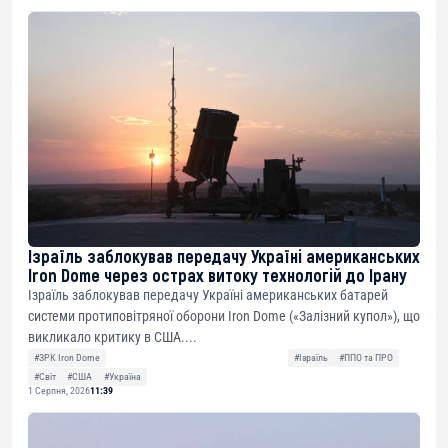
Ізраїль заблокував передачу Україні американських
Iron Dome через острах витоку технологій до Ірану
Ізраїль заблокував передачу Україні американських батарей
системи протиповітряної оборони Iron Dome («Залізний купол»), що
викликало критику в США....
#ЗРК Iron Dome
#Ізраїль
#ППО та ПРО
#Світ
#США
#Україна
1 Серпня, 2026
11:39