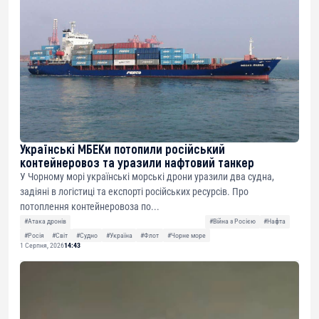
Українські МБЕКи потопили російський
контейнеровоз та уразили нафтовий танкер
У Чорному морі українські морські дрони уразили два судна,
задіяні в логістиці та експорті російських ресурсів. Про
потоплення контейнеровоза по...
#Атака дронів
#Війна з Росією
#Нафта
#Росія
#Світ
#Судно
#Україна
#Флот
#Чорне море
1 Серпня, 2026
14:43