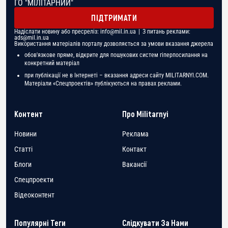
ГО "МІЛІТАРНИЙ"
ПІДТРИМАТИ
Надіслати новину або пресреліз:
info@mil.in.ua
| З питань реклами:
ads@mil.in.ua
Використання матеріалів порталу дозволяється за умови вказання джерела
обов'язкове пряме, відкрите для пошукових систем гіперпосилання на
конкретний матеріал
при публікації не в Інтернеті – вказання адреси сайту MILITARNYI.COM.
Матеріали «Спецпроектів» публікуються на правах реклами.
Контент
Про Militarnyi
Новини
Реклама
Статті
Контакт
Блоги
Вакансії
Спецпроекти
Відеоконтент
Популярні Теги
Слідкувати За Нами