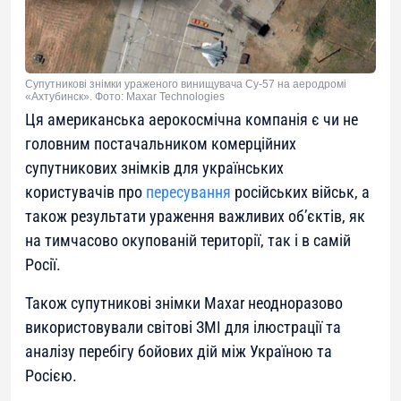
Супутникові знімки ураженого винищувача Су-57 на аеродромі
«Ахтубинск». Фото: Maxar Technologies
Ця американська аерокосмічна компанія є чи не
головним постачальником комерційних
супутникових знімків для українських
користувачів про
пересування
російських військ, а
також результати ураження важливих об’єктів, як
на тимчасово окупованій території, так і в самій
Росії.
Також супутникові знімки Maxar неодноразово
використовували світові ЗМІ для ілюстрації та
аналізу перебігу бойових дій між Україною та
Росією.