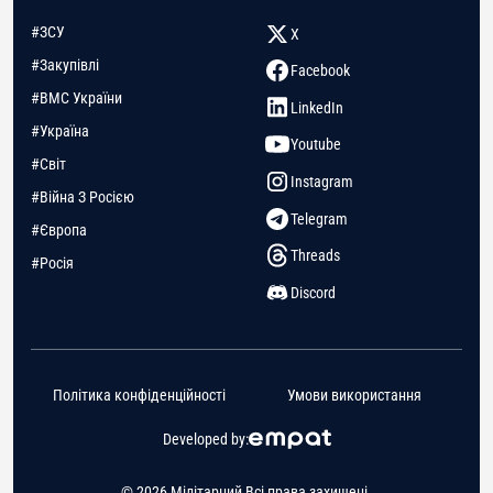
#ЗСУ
X
#Закупівлі
Facebook
#ВМС України
LinkedIn
#Україна
Youtube
#Світ
Instagram
#Війна З Росією
Telegram
#Європа
Threads
#Росія
Discord
Політика конфіденційності
Умови використання
Developed by:
© 2026 Мілітарний Всі права захищені.