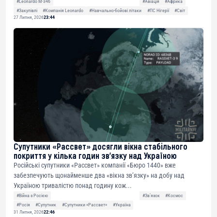
#Leonardo M-346
#Авіація
#Африка
#Закупівлі
#Компанія Leonardo
#Навчально-бойові літаки
#ПС Нігерії
#Світ
27 Липня, 2026
23:44
Супутники «Рассвет» досягли вікна стабільного
покриття у кілька годин зв’язку над Україною
Російські супутники «Рассвет» компанії «Бюро 1440» вже
забезпечують щонайменше два «вікна зв’язку» на добу над
Україною тривалістю понад годину кож...
#Війна з Росією
#Звʼязок
#Космос
#Росія
#Супутник
#Супутники «Рассвет»
#Україна
31 Липня, 2026
22:46