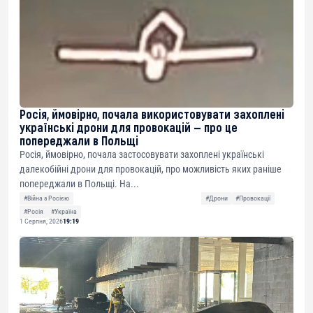
Росія, ймовірно, почала використовувати захоплені
українські дрони для провокацій — про це
попереджали в Польщі
Росія, ймовірно, почала застосовувати захоплені українські
далекобійні дрони для провокацій, про можливість яких раніше
попереджали в Польщі. На...
#Війна з Росією
#Дрони
#Провокації
#Росія
#Україна
1 Серпня, 2026
19:19