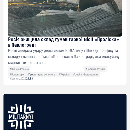
Росія знищила склад гуманітарної місії «Проліска»
в Павлограді
Росія завдала удару реактивним БпЛА типу «Шахед» по офісу та
складу гуманітарної місії «Проліска» в Павлограді, яка евакуйовує
мирних жителів із зо...
#Війна з Росією
#Воєнні злочини
#Волонтери
#Гуманітарна допомога
#Україна
#Цивільні громадяни
1 Серпня, 2026
20:33