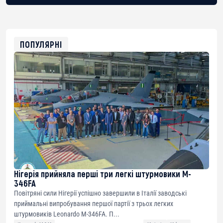
BTC
bc1qg0z99m95fte7kj8faa7h2kvnq92wvc53exe8gm
USDT
0x8676644fA7B6d328310283cAC1065Ae01d97CEe7
ETH
0xfD02863D3289416fcF50975c9DFda13623f97758
ПОПУЛЯРНІ
Нігерія прийняла перші три легкі штурмовики M-
346FA
Повітряні сили Нігерії успішно завершили в Італії заводські
приймальні випробування першої партії з трьох легких
штурмовиків Leonardo M-346FA. П...