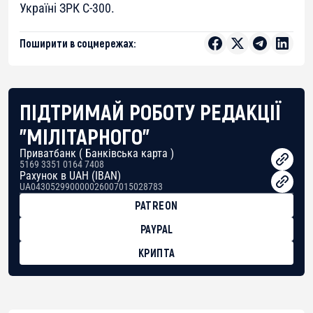
Україні ЗРК С-300.
Поширити в соцмережах:
ПІДТРИМАЙ РОБОТУ РЕДАКЦІЇ
"МІЛІТАРНОГО"
Приватбанк ( Банківська карта )
5169 3351 0164 7408
Рахунок в UAH (IBAN)
UA043052990000026007015028783
PATREON
PAYPAL
КРИПТА
BTC
bc1qg0z99m95fte7kj8faa7h2kvnq92wvc53exe8gm
USDT
0x8676644fA7B6d328310283cAC1065Ae01d97CEe7