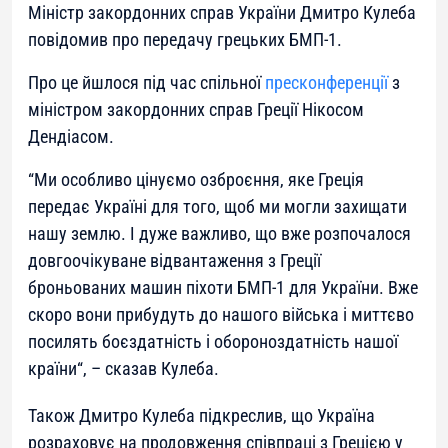
Міністр закордонних справ України Дмитро Кулеба
повідомив про передачу грецьких БМП-1.
Про це йшлося під час спільної
пресконференції
з
міністром закордонних справ Греції Нікосом
Дендіасом.
“
Ми особливо цінуємо озброєння, яке Греція
передає Україні для того, щоб ми могли захищати
нашу землю. І дуже важливо, що вже розпочалося
довгоочікуване відвантаження з Греції
броньованих машин піхоти БМП-1 для України. Вже
скоро вони прибудуть до нашого війська і миттєво
посилять боєздатність і обороноздатність нашої
країни
“, – сказав Кулеба.
Також Дмитро Кулеба підкреслив, що Україна
розраховує на продовження співпраці з Грецією у