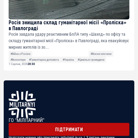
Росія знищила склад гуманітарної місії «Проліска»
в Павлограді
Росія завдала удару реактивним БпЛА типу «Шахед» по офісу та
складу гуманітарної місії «Проліска» в Павлограді, яка евакуйовує
мирних жителів із зо...
#Війна з Росією
#Воєнні злочини
#Волонтери
#Гуманітарна допомога
#Україна
#Цивільні громадяни
1 Серпня, 2026
20:33
ГО "МІЛІТАРНИЙ"
ПІДТРИМАТИ
Надіслати новину або пресреліз:
info@mil.in.ua
| З питань реклами: