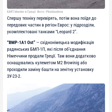
БМП Marder в Греції. Фото: Ptisidiastima
Спершу техніку перевірять, потім вона поїде до
передових частин в регіон Еврос: у підрозділи,
укомплектовані танками “Leopard 2”.
“BMP-1A1 Ost”
— східнонімецька модифікація
радянських БМП-1П, які після об’єднання
Німеччини продали Греції. Там вони додатково
оснащувались кулеметом M2 Browinig або
проходили заміну башти на зенітну установку
ЗУ-23-2.