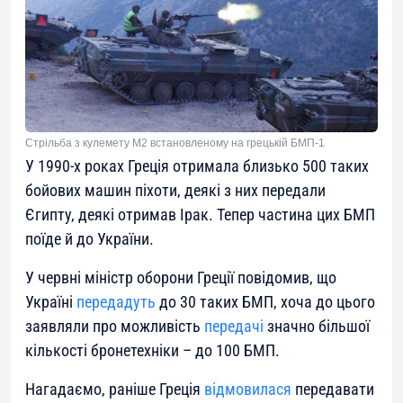
Стрільба з кулемету M2 встановленому на грецькій БМП-1
У 1990-х роках Греція отримала близько 500 таких
бойових машин піхоти, деякі з них передали
Єгипту, деякі отримав Ірак. Тепер частина цих БМП
поїде й до України.
У червні міністр оборони Греції повідомив, що
Україні
передадуть
до 30 таких БМП, хоча до цього
заявляли про можливість
передачі
значно більшої
кількості бронетехніки – до 100 БМП.
Нагадаємо, раніше Греція
відмовилася
передавати