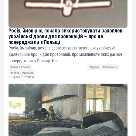
Росія, ймовірно, почала використовувати захоплені
українські дрони для провокацій — про це
попереджали в Польщі
Росія, ймовірно, почала застосовувати захоплені українські
далекобійні дрони для провокацій, про можливість яких раніше
попереджали в Польщі. На...
#Війна з Росією
#Дрони
#Провокації
#Росія
#Україна
1 Серпня, 2026
19:19