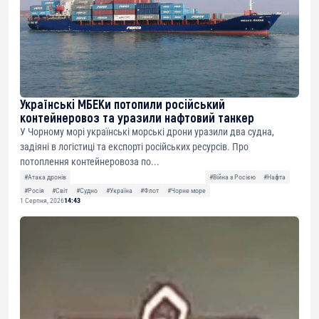
Українські МБЕКи потопили російський
контейнеровоз та уразили нафтовий танкер
У Чорному морі українські морські дрони уразили два судна,
задіяні в логістиці та експорті російських ресурсів. Про
потоплення контейнеровоза по...
#Атака дронів
#Війна з Росією
#Нафта
#Росія
#Світ
#Судно
#Україна
#Флот
#Чорне море
1 Серпня, 2026
14:43