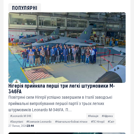
ETH
0xfD02863D3289416fcF50975c9DFda13623f97758
ПОПУЛЯРНІ
Нігерія прийняла перші три легкі штурмовики M-
346FA
Повітряні сили Нігерії успішно завершили в Італії заводські
приймальні випробування першої партії з трьох легких
штурмовиків Leonardo M-346FA. П...
#Leonardo M-346
#Авіація
#Африка
#Закупівлі
#Компанія Leonardo
#Навчально-бойові літаки
#ПС Нігерії
#Світ
27 Липня, 2026
23:44