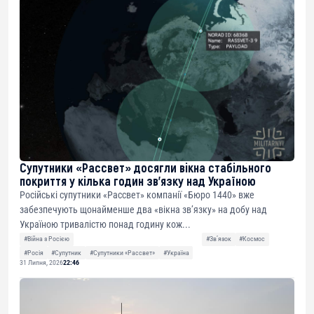
Супутники «Рассвет» досягли вікна стабільного
покриття у кілька годин зв’язку над Україною
Російські супутники «Рассвет» компанії «Бюро 1440» вже
забезпечують щонайменше два «вікна зв’язку» на добу над
Україною тривалістю понад годину кож...
#Війна з Росією
#Звʼязок
#Космос
#Росія
#Супутник
#Супутники «Рассвет»
#Україна
31 Липня, 2026
22:46