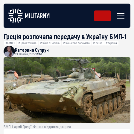
Греція розпочала передачу в Україну БМП-1
#БМП-1
#Бронетехніка
#Війна з Росією
#Військова допомога
#Греція
#Україна
Катерина Супрун
19 Жовтня, 2022
16:53
БМП-1 армії Греції. Фото з відкритих джерел