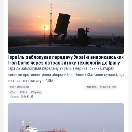
Ізраїль заблокував передачу Україні американських
Iron Dome через острах витоку технологій до Ірану
Ізраїль заблокував передачу Україні американських батарей
системи протиповітряної оборони Iron Dome («Залізний купол»), що
викликало критику в США....
#ЗРК Iron Dome
#Ізраїль
#ППО та ПРО
#Світ
#США
#Україна
1 Серпня, 2026
11:39