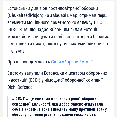
Естонський дивізіон протиповітряної оборони
(Õhukaitsedivisjon) на авіабазі Емарі отримав перші
елементи мобільного ракетного комплексу ППО
IRIS-T SLM, що надає Збройним силам Естонії
можливість знищувати повітряні загрози з більших
відстаней та висот, ніж існуючі системи ближнього
радіусу дії.
Про це повідомляють
Сили оборони Естонії
.
Систему закупили Естонським центром оборонних
інвестицій (ECDI) у німецької оборонної компанії
Diehl Defence.
«IRIS-T — це система протиповітряної оборони
середньої дальності, яка добре зарекомендувала
себе в Україні, і вона виводить нашу протиповітряну
оборону на новий рівень, надаючи можливість