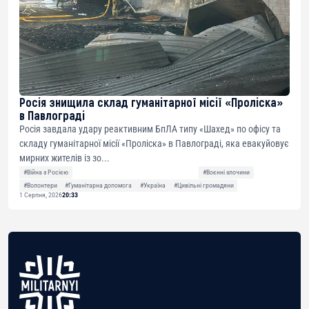
Росія знищила склад гуманітарної місії «Проліска»
в Павлограді
Росія завдала удару реактивним БпЛА типу «Шахед» по офісу та
складу гуманітарної місії «Проліска» в Павлограді, яка евакуйовує
мирних жителів із зо...
#Війна з Росією
#Воєнні злочини
#Волонтери
#Гуманітарна допомога
#Україна
#Цивільні громадяни
1 Серпня, 2026
20:33