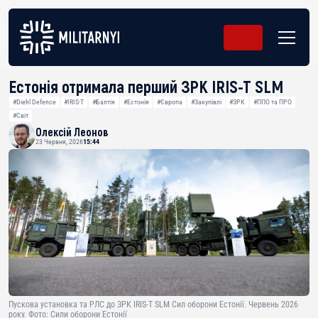
Естонія отримала перший ЗРК IRIS-T SLM
#Diehl Defence
#IRIS-T
#Балтія
#Естонія
#Європа
#Закупівлі
#ЗРК
#ППО та ПРО
#Світ
Олексій Леонов
23 Червня, 2026
15:44
Пускова установка та РЛС до ЗРК IRIS-T SLM Сил оборони Естонії. Червень 2026
року. Фото: Сили оборони Естонії