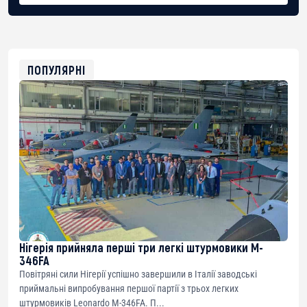
BTC
bc1qg0z99m95fte7kj8faa7h2kvnq92wvc53exe8gm
USDT
0x8676644fA7B6d328310283cAC1065Ae01d97CEe7
ETH
0xfD02863D3289416fcF50975c9DFda13623f97758
ПОПУЛЯРНІ
Нігерія прийняла перші три легкі штурмовики M-
346FA
Повітряні сили Нігерії успішно завершили в Італії заводські
приймальні випробування першої партії з трьох легких
штурмовиків Leonardo M-346FA. П...