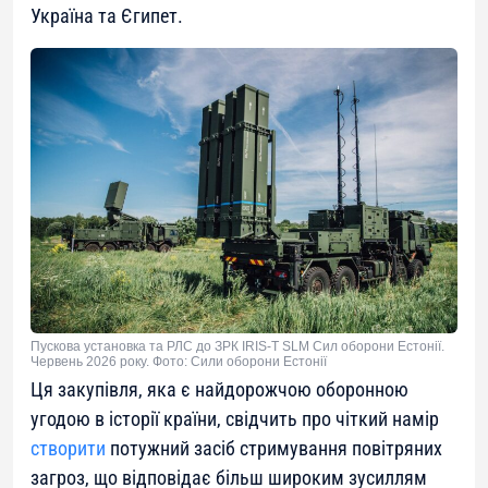
Україна та Єгипет.
Пускова установка та РЛС до ЗРК IRIS-T SLM Сил оборони Естонії.
Червень 2026 року. Фото: Сили оборони Естонії
Ця закупівля, яка є найдорожчою оборонною
угодою в історії країни, свідчить про чіткий намір
створити
потужний засіб стримування повітряних
загроз, що відповідає більш широким зусиллям