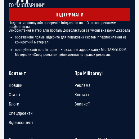
ГО "МІЛІТАРНИЙ"
ПІДТРИМАТИ
Надіслати новину або пресреліз:
info@mil.in.ua
| З питань реклами:
ads@mil.in.ua
Використання матеріалів порталу дозволяється за умови вказання джерела
обов'язкове пряме, відкрите для пошукових систем гіперпосилання на
конкретний матеріал
при публікації не в Інтернеті – вказання адреси сайту MILITARNYI.COM.
Матеріали «Спецпроектів» публікуються на правах реклами.
Контент
Про Militarnyi
Новини
Реклама
Статті
Контакт
Блоги
Вакансії
Спецпроекти
Відеоконтент