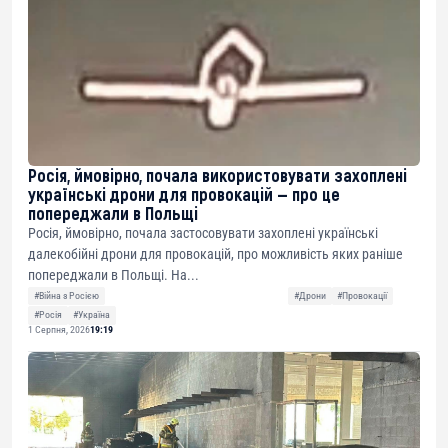
Росія, ймовірно, почала використовувати захоплені
українські дрони для провокацій — про це
попереджали в Польщі
Росія, ймовірно, почала застосовувати захоплені українські
далекобійні дрони для провокацій, про можливість яких раніше
попереджали в Польщі. На...
#Війна з Росією
#Дрони
#Провокації
#Росія
#Україна
1 Серпня, 2026
19:19