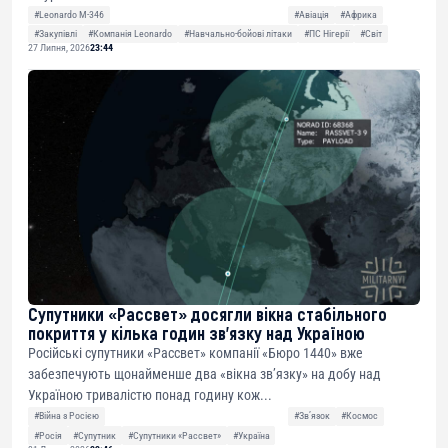
#Leonardo M-346
#Авіація
#Африка
#Закупівлі
#Компанія Leonardo
#Навчально-бойові літаки
#ПС Нігерії
#Світ
27 Липня, 2026
23:44
Супутники «Рассвет» досягли вікна стабільного
покриття у кілька годин зв’язку над Україною
Російські супутники «Рассвет» компанії «Бюро 1440» вже
забезпечують щонайменше два «вікна зв’язку» на добу над
Україною тривалістю понад годину кож...
#Війна з Росією
#Звʼязок
#Космос
#Росія
#Супутник
#Супутники «Рассвет»
#Україна