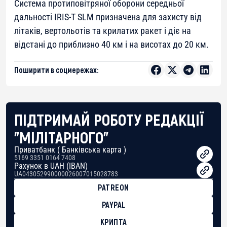
Система протиповітряної оборони середньої
дальності IRIS-T SLM призначена для захисту від
літаків, вертольотів та крилатих ракет і діє на
відстані до приблизно 40 км і на висотах до 20 км.
Поширити в соцмережах:
ПІДТРИМАЙ РОБОТУ РЕДАКЦІЇ
"МІЛІТАРНОГО"
Приватбанк ( Банківська карта )
5169 3351 0164 7408
Рахунок в UAH (IBAN)
UA043052990000026007015028783
PATREON
PAYPAL
КРИПТА