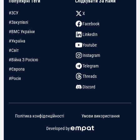
Популярні Теги
Слідкувати За Нами
#ЗСУ
X
#Закупівлі
Facebook
#ВМС України
LinkedIn
#Україна
Youtube
#Світ
Instagram
#Війна З Росією
Telegram
#Європа
Threads
#Росія
Discord
Політика конфіденційності
Умови використання
Developed by: