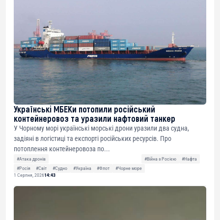
Українські МБЕКи потопили російський
контейнеровоз та уразили нафтовий танкер
У Чорному морі українські морські дрони уразили два судна,
задіяні в логістиці та експорті російських ресурсів. Про
потоплення контейнеровоза по...
#Атака дронів
#Війна з Росією
#Нафта
#Росія
#Світ
#Судно
#Україна
#Флот
#Чорне море
1 Серпня, 2026
14:43