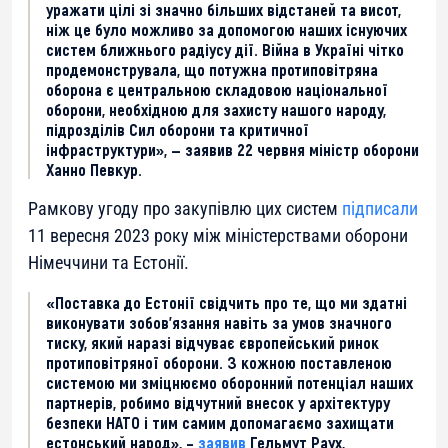
уражати цілі зі значно більших відстаней та висот,
ніж це було можливо за допомогою наших існуючих
систем ближнього радіусу дії. Війна в Україні чітко
продемонструвала, що потужна протиповітряна
оборона є центральною складовою національної
оборони, необхідною для захисту нашого народу,
підрозділів Сил оборони та критичної
інфраструктури», — заявив 22 червня міністр оборони
Ханно Певкур.
Рамкову угоду про закупівлю цих систем
підписали
11 вересня 2023 року між міністерствами оборони
Німеччини та Естонії.
«Поставка до Естонії свідчить про те, що ми здатні
виконувати зобов’язання навіть за умов значного
тиску, який наразі відчуває європейський ринок
протиповітряної оборони. З кожною поставленою
системою ми зміцнюємо оборонний потенціал наших
партнерів, робимо відчутний внесок у архітектуру
безпеки НАТО і тим самим допомагаємо захищати
естонський народ», –
заявив
Гельмут Раух,