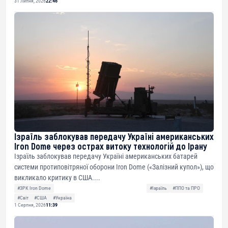
31 Липня, 2026
22:46
Ізраїль заблокував передачу Україні американських
Iron Dome через острах витоку технологій до Ірану
Ізраїль заблокував передачу Україні американських батарей
системи протиповітряної оборони Iron Dome («Залізний купол»), що
викликало критику в США....
#ЗРК Iron Dome
#Ізраїль
#ППО та ПРО
#Світ
#США
#Україна
1 Серпня, 2026
11:39