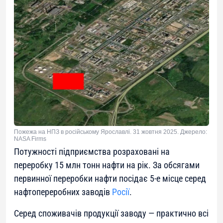
Пожежа на НПЗ в російському Ярославлі. 31 жовтня 2025. Джерело:
NASA Firms
Потужності підприємства розраховані на
переробку 15 млн тонн нафти на рік. За обсягами
первинної переробки нафти посідає 5-е місце серед
нафтопереробних заводів
Росії
.
Серед споживачів продукції заводу — практично всі