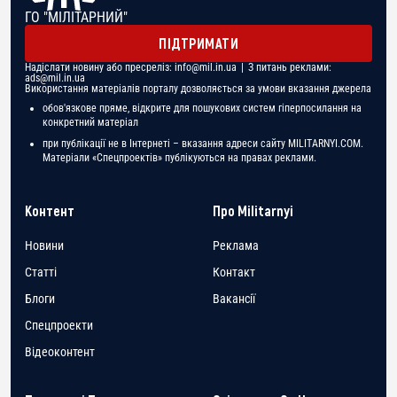
ГО "МІЛІТАРНИЙ"
ПІДТРИМАТИ
Надіслати новину або пресреліз:
info@mil.in.ua
| З питань реклами:
ads@mil.in.ua
Використання матеріалів порталу дозволяється за умови вказання джерела
обов'язкове пряме, відкрите для пошукових систем гіперпосилання на
конкретний матеріал
при публікації не в Інтернеті – вказання адреси сайту MILITARNYI.COM.
Матеріали «Спецпроектів» публікуються на правах реклами.
Контент
Про Militarnyi
Новини
Реклама
Статті
Контакт
Блоги
Вакансії
Спецпроекти
Відеоконтент