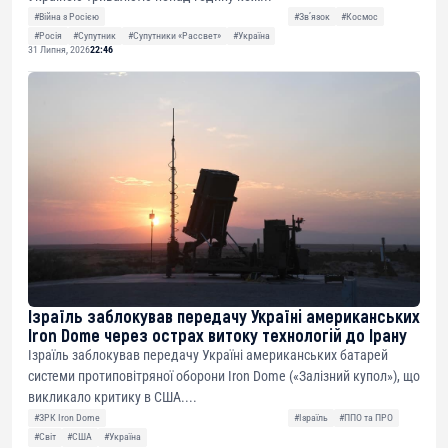
#Війна з Росією
#Звʼязок
#Космос
#Росія
#Супутник
#Супутники «Рассвет»
#Україна
31 Липня, 2026
22:46
Ізраїль заблокував передачу Україні американських
Iron Dome через острах витоку технологій до Ірану
Ізраїль заблокував передачу Україні американських батарей
системи протиповітряної оборони Iron Dome («Залізний купол»), що
викликало критику в США....
#ЗРК Iron Dome
#Ізраїль
#ППО та ПРО
#Світ
#США
#Україна