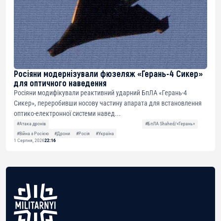
Росіяни модернізували фюзеляж «Герань-4 Сикер»
для оптичного наведення
Росіяни модифікували реактивний ударний БпЛА «Герань-4
Сикер», переробивши носову частину апарата для встановлення
оптико-електронної системи навед...
#Атака дронів
#БпЛА Shahed/«Герань»
#Війна з Росією
#Дрони
#Росія
#Україна
1 Серпня, 2026
22:16