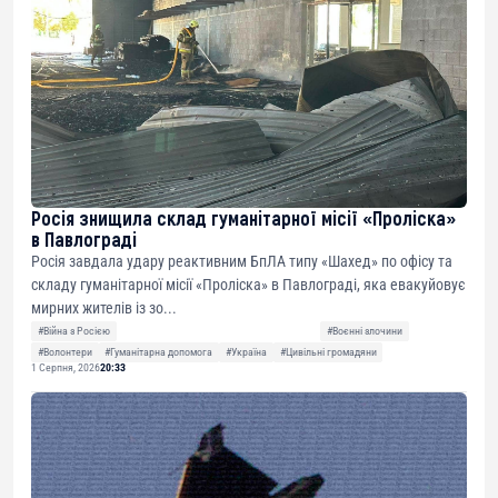
Росія знищила склад гуманітарної місії «Проліска»
в Павлограді
Росія завдала удару реактивним БпЛА типу «Шахед» по офісу та
складу гуманітарної місії «Проліска» в Павлограді, яка евакуйовує
мирних жителів із зо...
#Війна з Росією
#Воєнні злочини
#Волонтери
#Гуманітарна допомога
#Україна
#Цивільні громадяни
1 Серпня, 2026
20:33