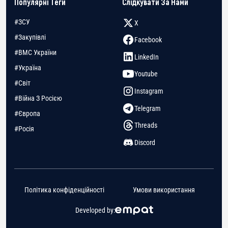
Популярні Теги
Слідкувати За Нами
#ЗСУ
X
#Закупівлі
Facebook
#ВМС України
LinkedIn
#Україна
Youtube
#Світ
Instagram
#Війна З Росією
Telegram
#Європа
Threads
#Росія
Discord
Політика конфіденційності
Умови використання
Developed by: