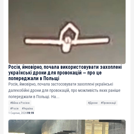
Росія, ймовірно, почала використовувати захоплені
українські дрони для провокацій — про це
попереджали в Польщі
Росія, ймовірно, почала застосовувати захоплені українські
далекобійні дрони для провокацій, про можливість яких раніше
попереджали в Польщі. На...
#Війна з Росією
#Дрони
#Провокації
#Росія
#Україна
1 Серпня, 2026
19:19