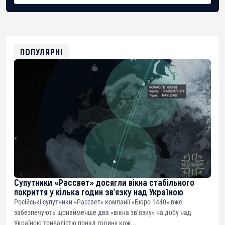
BTC
bc1qg0z99m95fte7kj8faa7h2kvnq92wvc53exe8gm
USDT
0x8676644fA7B6d328310283cAC1065Ae01d97CEe7
ETH
0xfD02863D3289416fcF50975c9DFda13623f97758
ПОПУЛЯРНІ
Супутники «Рассвет» досягли вікна стабільного
покриття у кілька годин зв’язку над Україною
Російські супутники «Рассвет» компанії «Бюро 1440» вже
забезпечують щонайменше два «вікна зв’язку» на добу над
Україною тривалістю понад годину кож...