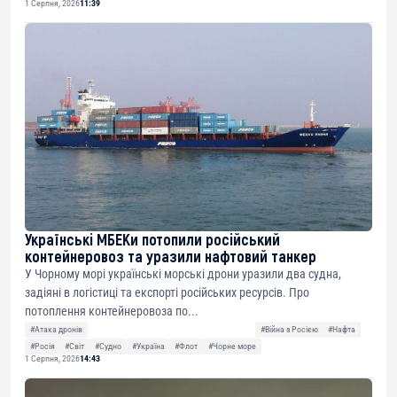
1 Серпня, 2026
11:39
Українські МБЕКи потопили російський
контейнеровоз та уразили нафтовий танкер
У Чорному морі українські морські дрони уразили два судна,
задіяні в логістиці та експорті російських ресурсів. Про
потоплення контейнеровоза по...
#Атака дронів
#Війна з Росією
#Нафта
#Росія
#Світ
#Судно
#Україна
#Флот
#Чорне море
1 Серпня, 2026
14:43