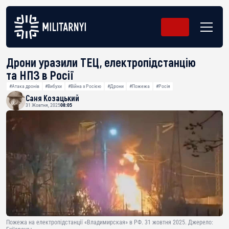
Дрони уразили ТЕЦ, електропідстанцію
та НПЗ в Росії
#Атака дронів
#Вибухи
#Війна з Росією
#Дрони
#Пожежа
#Росія
Саня Козацький
31 Жовтня, 2025
08:05
Пожежа на електропідстанції «Владимирская» в РФ. 31 жовтня 2025. Джерело: