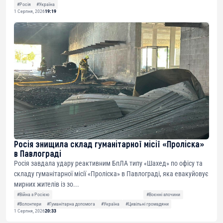
#Росія
#Україна
1 Серпня, 2026
19:19
Росія знищила склад гуманітарної місії «Проліска»
в Павлограді
Росія завдала удару реактивним БпЛА типу «Шахед» по офісу та
складу гуманітарної місії «Проліска» в Павлограді, яка евакуйовує
мирних жителів із зо...
#Війна з Росією
#Воєнні злочини
#Волонтери
#Гуманітарна допомога
#Україна
#Цивільні громадяни
1 Серпня, 2026
20:33