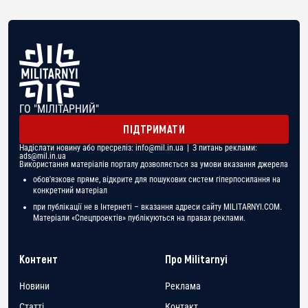
ГО "МІЛІТАРНИЙ"
ПІДТРИМАТИ
Надіслати новину або пресреліз:
info@mil.in.ua
| З питань реклами:
ads@mil.in.ua
Використання матеріалів порталу дозволяється за умови вказання джерела
обов'язкове пряме, відкрите для пошукових систем гіперпосилання на
конкретний матеріал
при публікації не в Інтернеті – вказання адреси сайту MILITARNYI.COM.
Матеріали «Спецпроектів» публікуються на правах реклами.
Контент
Про Militarnyi
Новини
Реклама
Статті
Контакт