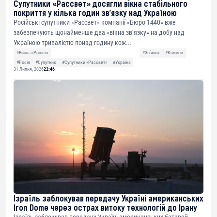
Супутники «Рассвет» досягли вікна стабільного
покриття у кілька годин зв’язку над Україною
Російські супутники «Рассвет» компанії «Бюро 1440» вже
забезпечують щонайменше два «вікна зв’язку» на добу над
Україною тривалістю понад годину кож...
#Війна з Росією
#Звʼязок
#Космос
#Росія
#Супутник
#Супутники «Рассвет»
#Україна
31 Липня, 2026
22:46
Ізраїль заблокував передачу Україні американських
Iron Dome через острах витоку технологій до Ірану