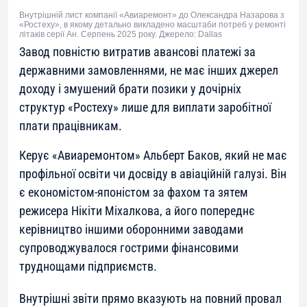
Внутрішній лист компанії «Авиаремонт» до Олександра Назарова з
«Ростеху», в якому детально викладено масштаби потреб у ремонті
літаків серії Ан. Серпень 2025 року. Джерело: Dallas
Завод повністю витратив авансові платежі за
державними замовленнями, не має інших джерел
доходу і змушений брати позики у дочірніх
структур «Ростеху» лише для виплати заробітної
плати працівникам.
Керує «Авиаремонтом» Альберт Баков, який не має
профільної освіти чи досвіду в авіаційній галузі. Він
є економістом-японістом за фахом та зятем
режисера Нікіти Міхалкова, а його попереднє
керівництво іншими оборонними заводами
супроводжувалося гострими фінансовими
труднощами підприємств.
Внутрішні звіти прямо вказують на повний провал