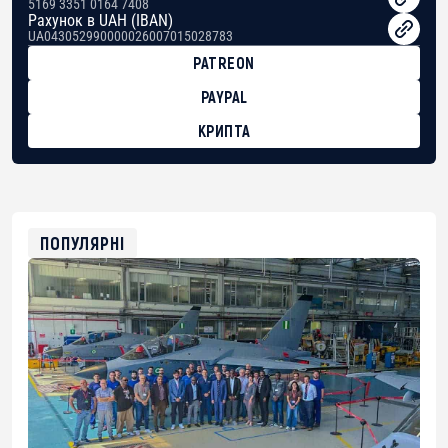
5169 3351 0164 7408
Рахунок в UAH (IBAN)
UA043052990000026007015028783
PATREON
PAYPAL
КРИПТА
BTC
bc1qg0z99m95fte7kj8faa7h2kvnq92wvc53exe8gm
USDT
0x8676644fA7B6d328310283cAC1065Ae01d97CEe7
ETH
0xfD02863D3289416fcF50975c9DFda13623f97758
ПОПУЛЯРНІ