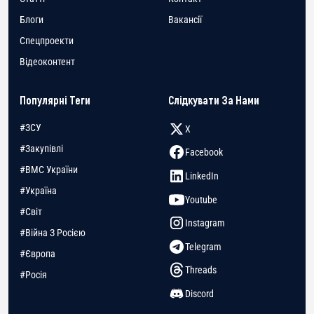
Блоги
Вакансії
Спецпроекти
Відеоконтент
Популярні Теги
Слідкувати За Нами
#ЗСУ
X
#Закупівлі
Facebook
#ВМС України
LinkedIn
#Україна
Youtube
#Світ
Instagram
#Війна З Росією
Telegram
#Європа
Threads
#Росія
Discord