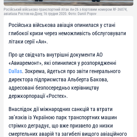
Російський військово-транспортний літак Ан-26 з бортовим номером RF-36074,
авіабаза Ростов-на-Дону, 16 грудня 2020. Фото: Daniil Popov
Російська військова авіація опинилася у стані
глибокої кризи через неможливість обслуговувати
літаки серії «Ан».
Про це свідчать внутрішні документи АО
«Авиаремонт», які опинилися у розпорядженні
Dallas
. Зокрема, йдеться про звіти генерального
директора підприємства Альберта Бакова,
адресовані безпосередньо керівництву
держкорпорації «Ростех».
Внаслідок дії міжнародних санкцій та втрати
зв’язків із Україною парк транспортних машин
стрімко деградує, що вже призвело до низки
смертельних аварій та загибелі вищого авіаційного