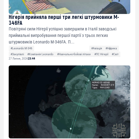
Нігерія прийняла перші три легкі штурмовики M-
346FA
Повітряні сили Нігерії успішно завершили в Італії заводські
приймальні випробування першої партії з трьох легких
штурмовиків Leonardo M-346FA. П...
#Leonardo M-346
#Авіація
#Африка
#Закупівлі
#Компанія Leonardo
#Навчально-бойові літаки
#ПС Нігерії
#Світ
27 Липня, 2026
23:44