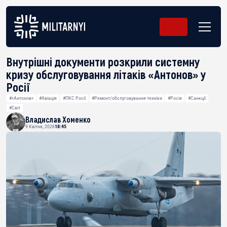
Внутрішні документи розкрили системну
кризу обслуговування літаків «Антонов» у
Росії
#«Антонов»
#Авіація
#ПКС Росії
#Ремонт/обслуговування техніки
#Росія
#Санкції
#Світ
Владислав Хоменко
9 Квітня, 2026
18:45