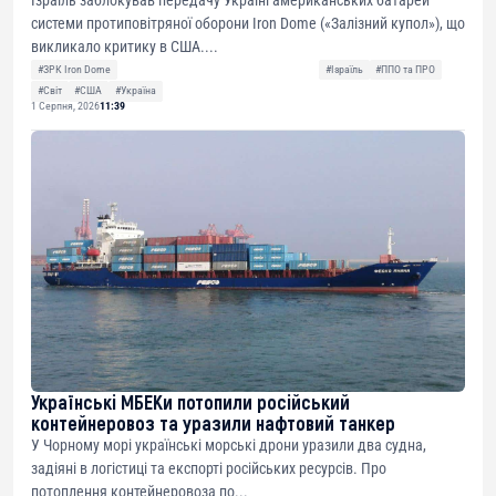
Ізраїль заблокував передачу Україні американських батарей
системи протиповітряної оборони Iron Dome («Залізний купол»), що
викликало критику в США....
#ЗРК Iron Dome
#Ізраїль
#ППО та ПРО
#Світ
#США
#Україна
1 Серпня, 2026
11:39
Українські МБЕКи потопили російський
контейнеровоз та уразили нафтовий танкер
У Чорному морі українські морські дрони уразили два судна,
задіяні в логістиці та експорті російських ресурсів. Про
потоплення контейнеровоза по...