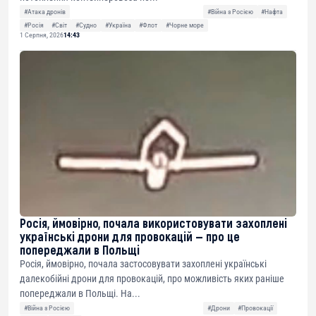
#Атака дронів
#Війна з Росією
#Нафта
#Росія
#Світ
#Судно
#Україна
#Флот
#Чорне море
1 Серпня, 2026
14:43
Росія, ймовірно, почала використовувати захоплені
українські дрони для провокацій — про це
попереджали в Польщі
Росія, ймовірно, почала застосовувати захоплені українські
далекобійні дрони для провокацій, про можливість яких раніше
попереджали в Польщі. На...
#Війна з Росією
#Дрони
#Провокації