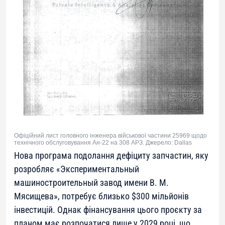
Офіційний лист головного інженера військової частини 25969 щодо
технічного обслуговування Ан-22 на 308 АРЗ. Джерело: Dallas
Нова програма подолання дефіциту запчастин, яку
розробляє «Экспериментальный
машиностроительный завод имени В. М.
Мясищева», потребує близько $300 мільйонів
інвестицій. Однак фінансування цього проєкту за
планом має розпочатися лише у 2029 році, що