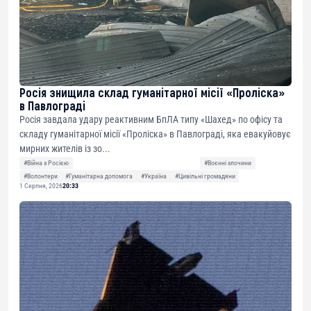
Росія знищила склад гуманітарної місії «Проліска»
в Павлограді
Росія завдала удару реактивним БпЛА типу «Шахед» по офісу та
складу гуманітарної місії «Проліска» в Павлограді, яка евакуйовує
мирних жителів із зо...
#Війна з Росією
#Воєнні злочини
#Волонтери
#Гуманітарна допомога
#Україна
#Цивільні громадяни
1 Серпня, 2026
20:33