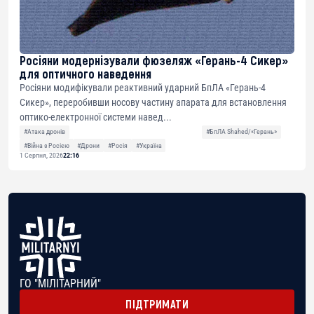
Росіяни модернізували фюзеляж «Герань-4 Сикер»
для оптичного наведення
Росіяни модифікували реактивний ударний БпЛА «Герань-4
Сикер», переробивши носову частину апарата для встановлення
оптико-електронної системи навед...
#Атака дронів
#БпЛА Shahed/«Герань»
#Війна з Росією
#Дрони
#Росія
#Україна
1 Серпня, 2026
22:16
ГО "МІЛІТАРНИЙ"
ПІДТРИМАТИ