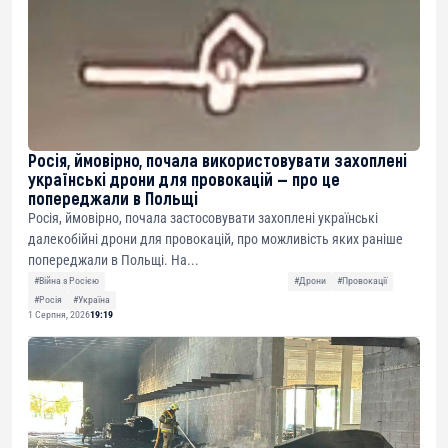
Росія, ймовірно, почала використовувати захоплені
українські дрони для провокацій — про це
попереджали в Польщі
Росія, ймовірно, почала застосовувати захоплені українські
далекобійні дрони для провокацій, про можливість яких раніше
попереджали в Польщі. На...
#Війна з Росією
#Дрони
#Провокації
#Росія
#Україна
1 Серпня, 2026
19:19