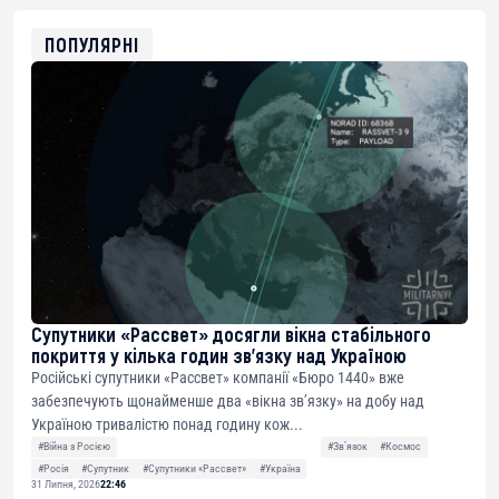
0x8676644fA7B6d328310283cAC1065Ae01d97CEe7
ETH
0xfD02863D3289416fcF50975c9DFda13623f97758
ПОПУЛЯРНІ
Супутники «Рассвет» досягли вікна стабільного
покриття у кілька годин зв’язку над Україною
Російські супутники «Рассвет» компанії «Бюро 1440» вже
забезпечують щонайменше два «вікна зв’язку» на добу над
Україною тривалістю понад годину кож...
#Війна з Росією
#Звʼязок
#Космос
#Росія
#Супутник
#Супутники «Рассвет»
#Україна
31 Липня, 2026
22:46