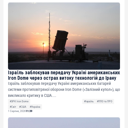
Ізраїль заблокував передачу Україні американських
Iron Dome через острах витоку технологій до Ірану
Ізраїль заблокував передачу Україні американських батарей
системи протиповітряної оборони Iron Dome («Залізний купол»), що
викликало критику в США....
#ЗРК Iron Dome
#Ізраїль
#ППО та ПРО
#Світ
#США
#Україна
1 Серпня, 2026
11:39