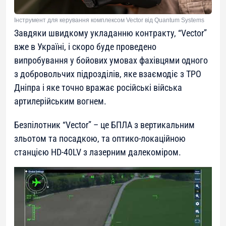
Інструмент для керування комплексом Vector від Quantum Systems
Завдяки швидкому укладанню контракту, “Vector”
вже в Україні, і скоро буде проведено
випробування у бойових умовах фахівцями одного
з добровольчих підрозділів, яке взаємодіє з ТРО
Дніпра і яке точно вражає російські війська
артилерійським вогнем.
Безпілотник “Vector” – це БПЛА з вертикальним
зльотом та посадкою, та оптико-локаційною
станцією HD-40LV з лазерним далекоміром.