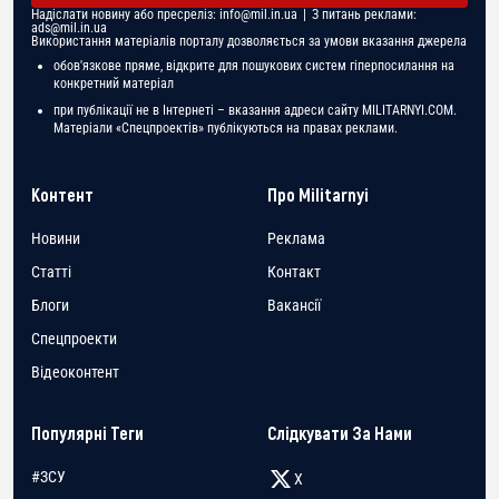
Надіслати новину або пресреліз:
info@mil.in.ua
| З питань реклами:
ads@mil.in.ua
Використання матеріалів порталу дозволяється за умови вказання джерела
обов'язкове пряме, відкрите для пошукових систем гіперпосилання на
конкретний матеріал
при публікації не в Інтернеті – вказання адреси сайту MILITARNYI.COM.
Матеріали «Спецпроектів» публікуються на правах реклами.
Контент
Про Militarnyi
Новини
Реклама
Статті
Контакт
Блоги
Вакансії
Спецпроекти
Відеоконтент
Популярні Теги
Слідкувати За Нами
#ЗСУ
X