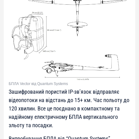
БПЛА Vector від Quantum Systems
Зашифрований пористий IP-зв’язок відправляє
відеопотоки на відстань до 15+ км. Час польоту до
120 хвилин. Все це поєднано в компактному та
надійному електричному БПЛА вертикального
зльоту та посадки.
Випробування БПЛА від “Quantum Systems”