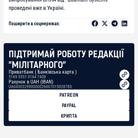
проведені вже в Україні.
Поширити в соцмережах:
ПІДТРИМАЙ РОБОТУ РЕДАКЦІЇ
"МІЛІТАРНОГО"
Приватбанк ( Банківська карта )
5169 3351 0164 7408
Рахунок в UAH (IBAN)
UA043052990000026007015028783
PATREON
PAYPAL
КРИПТА
BTC
bc1qg0z99m95fte7kj8faa7h2kvnq92wvc53exe8gm
USDT