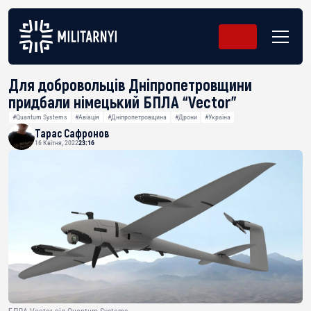
Для добровольців Дніпропетровщини
придбали німецький БПЛА “Vector”
#Quantum Systems
#Авіація
#Дніпропетровщина
#Дрони
#Україна
Тарас Сафронов
16 Квітня, 2022
23:16