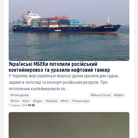
Українські МБЕКи потопили російський
контейнеровоз та уразили нафтовий танкер
У Чорному морі українські морські дрони уразили два судна,
задіяні в логістиці та експорті російських ресурсів. Про
потоплення контейнеровоза по...
#Атака дронів
#Війна з Росією
#Нафта
#Росія
#Світ
#Судно
#Україна
#Флот
#Чорне море
1 Серпня, 2026
14:43