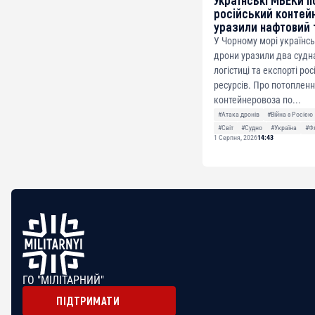
Українські МБЕКи п
російський контей
уразили нафтовий 
У Чорному морі українсь
дрони уразили два судна
логістиці та експорті ро
ресурсів. Про потоплен
контейнеровоза по...
#Атака дронів
#Війна з Росією
#Світ
#Судно
#Україна
#Ф
1 Серпня, 2026
14:43
ГО "МІЛІТАРНИЙ"
ПІДТРИМАТИ