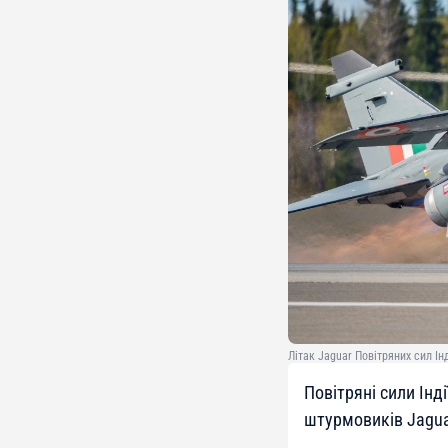
Літак Jaguar Повітряних сил Інд
Повітряні сили Інд
штурмовиків Jagua