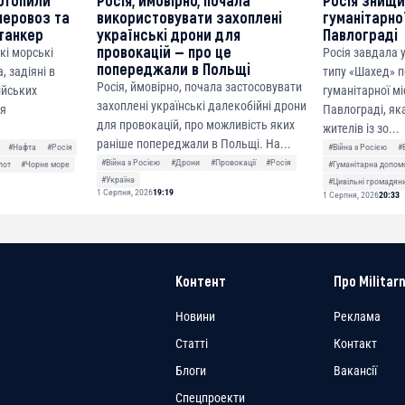
отопили
Росія, ймовірно, почала
Росія знищ
неровоз та
використовувати захоплені
гуманітарної
танкер
українські дрони для
Павлограді
провокацій — про це
кі морські
Росія завдала
попереджали в Польщі
, задіяні в
типу «Шахед» п
Росія, ймовірно, почала застосовувати
сійських
гуманітарної мі
захоплені українські далекобійні дрони
ня
Павлограді, як
для провокацій, про можливість яких
жителів із зо...
раніше попереджали в Польщі. На...
#Нафта
#Росія
#Війна з Росією
#
#Війна з Росією
#Дрони
#Провокації
#Росія
лот
#Чорне море
#Гуманітарна допом
#Україна
#Цивільні громадян
1 Серпня, 2026
19:19
1 Серпня, 2026
20:33
Контент
Про Militarn
Новини
Реклама
Статті
Контакт
Блоги
Вакансії
Спецпроекти