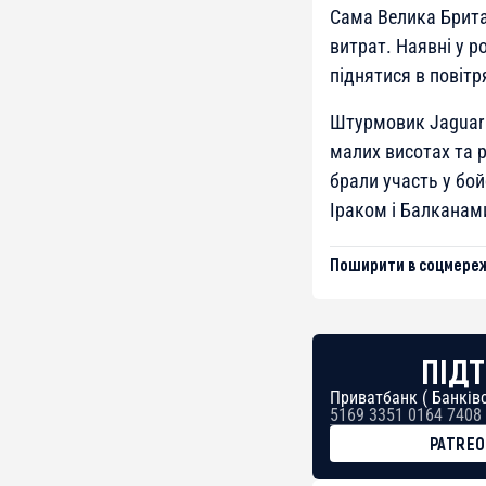
Сама Велика Брита
витрат. Наявні у 
піднятися в повітр
Штурмовик Jaguar 
малих висотах та р
брали участь у бой
Іраком і Балканам
Поширити в соцмереж
ПІДТ
Приватбанк ( Банківс
5169 3351 0164 7408
PATRE
BTC