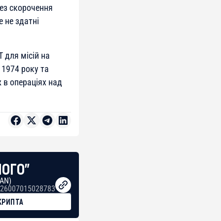
рез скорочення
 не здатні
 для місій на
 1974 року та
ж в операціях над
НОГО"
BAN)
26007015028783
КРИПТА