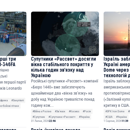
8faa7h2kvnq92wvc53exe8gm
8310283cAC1065Ae01d97CEe7
cF50975c9DFda13623f97758
ерші три
Супутники «Рассвет» досягли
Ізраїль заб
M-346FA
вікна стабільного покриття у
Україні аме
кілька годин зв’язку над
Dome через 
спішно
Україною
технологій 
дські
Російські супутники «Рассвет» компанії
Ізраїль заблок
я першої партії
«Бюро 1440» вже забезпечують
американських
ків Leonardo
щонайменше два «вікна зв’язку» на
протиповітряно
добу над Україною тривалістю понад
(«Залізний куп
Африка
#Закупівлі
годину кож...
критику в США.
о-бойові літаки
#Війна з Росією
#Звʼязок
#Космос
#Росія
#ЗРК Iron Dome
#
#Супутник
#Супутники «Рассвет»
#Україна
#США
#Україна
31 Липня, 2026
22:46
1 Серпня, 2026
11:39