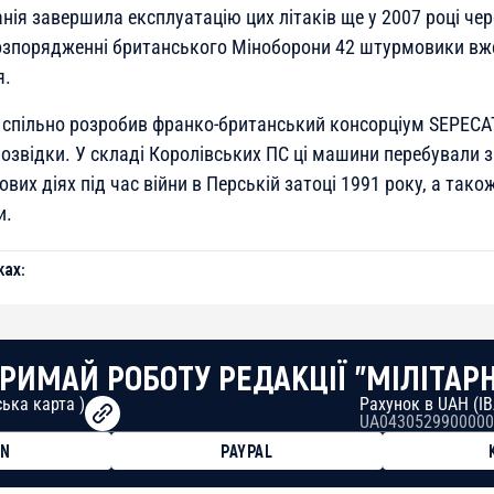
нія завершила експлуатацію цих літаків ще у 2007 році че
розпорядженні британського Міноборони 42 штурмовики вже
я.
спільно розробив франко-британський консорціум SEPECAT
озвідки. У складі Королівських ПС ці машини перебували з
ових діях під час війни в Перській затоці 1991 року, а тако
и.
ах:
РИМАЙ РОБОТУ РЕДАКЦІЇ "МІЛІТАР
ька карта )
Рахунок в UAH (I
UA0430529900000
ON
PAYPAL