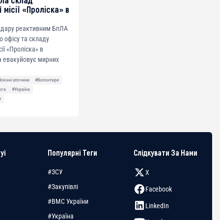
ила склад
 місії «Проліска» в
 удару реактивним БпЛА
о офісу та складу
сії «Проліска» в
а евакуйовує мирних
Воєнні злочини
#Волонтери
ога
#Україна
и
yi
Популярні Теги
Слідкувати За Нами
#ЗСУ
X
#Закупівлі
Facebook
#ВМС України
LinkedIn
#Україна