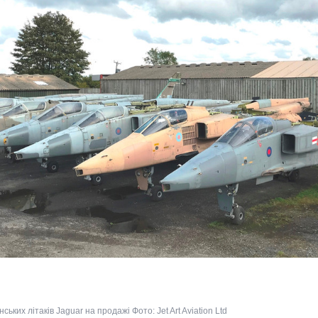
ких літаків Jaguar на продажі Фото: Jet Art Aviation Ltd