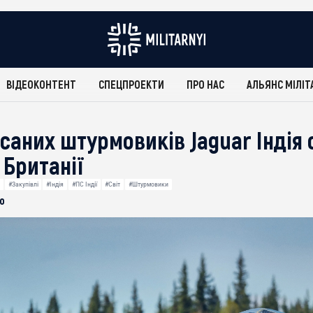
ВІДЕОКОНТЕНТ
СПЕЦПРОЕКТИ
ПРО НАС
АЛЬЯНС МІЛІТ
исаних штурмовиків Jaguar Індія
 Британії
#Закупівлі
#Індія
#ПС Індії
#Світ
#Штурмовики
о