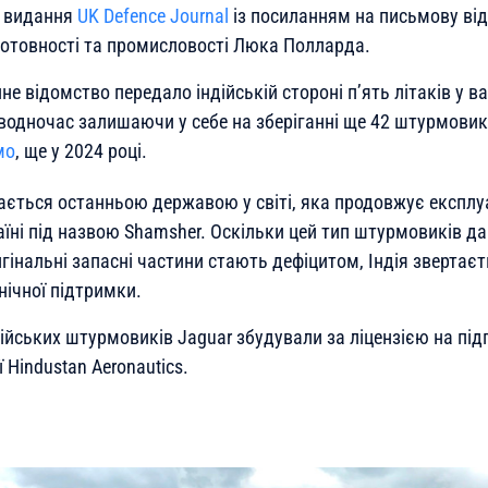
є видання
UK Defence Journal
із посиланням на письмову від
готовності та промисловості Люка Полларда.
е відомство передало індійській стороні п’ять літаків у ва
, водночас залишаючи у себе на зберіганні ще 42 штурмовик
мо
, ще у 2024 році.
шається останньою державою у світі, яка продовжує експлу
раїні під назвою Shamsher. Оскільки цей тип штурмовиків д
гінальні запасні частини стають дефіцитом, Індія звертає
нічної підтримки.
дійських штурмовиків Jaguar збудували за ліцензією на пі
 Hindustan Aeronautics.