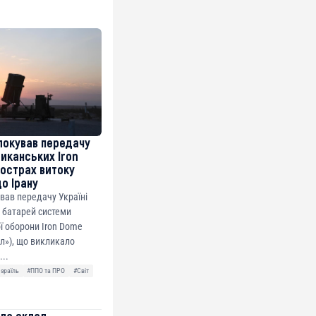
локував передачу
риканських Iron
острах витоку
до Ірану
ував передачу Україні
 батарей системи
ї оборони Iron Dome
ол»), що викликало
...
Ізраїль
#ППО та ПРО
#Світ