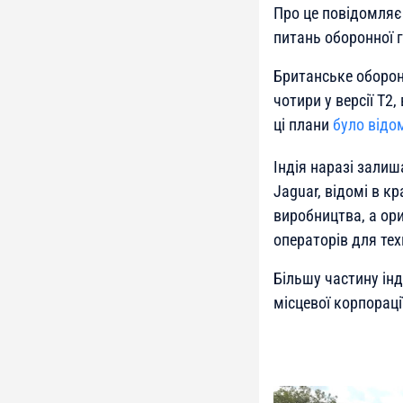
Про це повідомля
питань оборонної 
Британське оборонн
чотири у версії T2
ці плани
було відо
Індія наразі зали
Jaguar, відомі в к
виробництва, а ори
операторів для тех
Більшу частину ін
місцевої корпорації