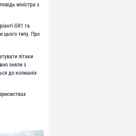
повідь міністра з
ріанті GR1 та
и цього типу. Про
атувати літаки
авно зняли з
ться до колишніх
дприємствах