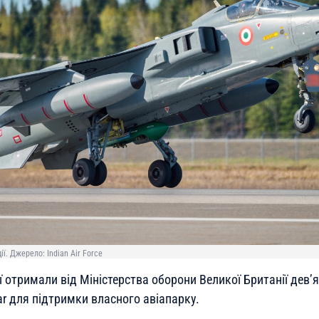
ії. Джерело: Indian Air Force
ії отримали від Міністерства оборони Великої Британії дев’
r для підтримки власного авіапарку.