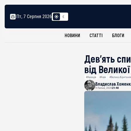
Пт, 7 Серпня 2026
НОВИНИ
СТАТТІ
БЛОГИ
Дев’ять сп
від Великої
#Авіація
#Азія
#Велика Британія
Владислав Хоменк
4 Липня, 2026
21:48