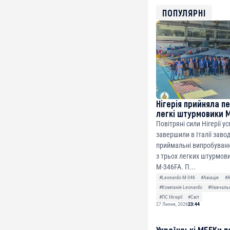
bc1qg0z99m95fte7kj
USDT
ПОПУЛЯРНІ
0x8676644fA7B6d32
ETH
0xfD02863D3289416f
Нігерія прийняла п
легкі штурмовики 
Повітряні сили Нігерії у
завершили в Італії заво
приймальні випробуванн
з трьох легких штурмови
M-346FA. П...
#Leonardo M-346
#Авіація
#
#Компанія Leonardo
#Навчальн
#ПС Нігерії
#Світ
27 Липня, 2026
23:44