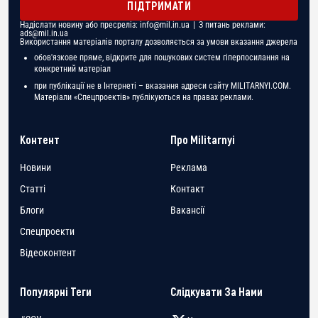
ПІДТРИМАТИ
Надіслати новину або пресреліз:
info@mil.in.ua
| З питань реклами:
ads@mil.in.ua
Використання матеріалів порталу дозволяється за умови вказання джерела
обов'язкове пряме, відкрите для пошукових систем гіперпосилання на
конкретний матеріал
при публікації не в Інтернеті – вказання адреси сайту MILITARNYI.COM.
Матеріали «Спецпроектів» публікуються на правах реклами.
Контент
Про Militarnyi
Новини
Реклама
Статті
Контакт
Блоги
Вакансії
Спецпроекти
Відеоконтент
Популярні Теги
Слідкувати За Нами