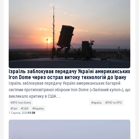
Ізраїль заблокував передачу Україні американських
Iron Dome через острах витоку технологій до Ірану
Ізраїль заблокував передачу Україні американських батарей
системи протиповітряної оборони Iron Dome («Залізний купол»), що
викликало критику в США....
#ЗРК Iron Dome
#Ізраїль
#ППО та ПРО
#Світ
#США
#Україна
1 Серпня, 2026
11:39