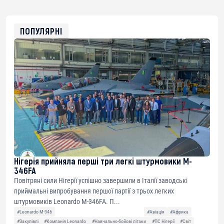
USDT
0x8676644fA7B6d328310283cAC1065Ae01d97CEe7
ETH
0xfD02863D3289416fcF50975c9DFda13623f97758
ПОПУЛЯРНІ
Нігерія прийняла перші три легкі штурмовики M-
346FA
Повітряні сили Нігерії успішно завершили в Італії заводські
приймальні випробування першої партії з трьох легких
штурмовиків Leonardo M-346FA. П...
#Leonardo M-346
#Авіація
#Африка
#Закупівлі
#Компанія Leonardo
#Навчально-бойові літаки
#ПС Нігерії
#Світ