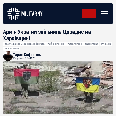
Армія України звільнила Одрадне на
Харківщині
#129-та важка механізована бригада
#Війна з Росією
#Втрати Росії
#Деокупація
#Україна
#Харківщина
Тарас Сафронов
15 Травня, 2026
12:31