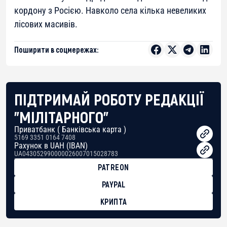
кордону з Росією. Навколо села кілька невеликих
лісових масивів.
Поширити в соцмережах:
ПІДТРИМАЙ РОБОТУ РЕДАКЦІЇ
"МІЛІТАРНОГО"
Приватбанк ( Банківська карта )
5169 3351 0164 7408
Рахунок в UAH (IBAN)
UA043052990000026007015028783
PATREON
PAYPAL
КРИПТА
BTC
bc1qg0z99m95fte7kj8faa7h2kvnq92wvc53exe8gm