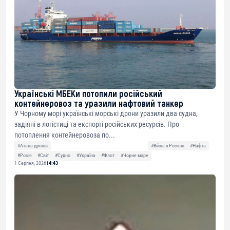
Українські МБЕКи потопили російський
контейнеровоз та уразили нафтовий танкер
У Чорному морі українські морські дрони уразили два судна,
задіяні в логістиці та експорті російських ресурсів. Про
потоплення контейнеровоза по...
#Атака дронів
#Війна з Росією
#Нафта
#Росія
#Світ
#Судно
#Україна
#Флот
#Чорне море
1 Серпня, 2026
14:43