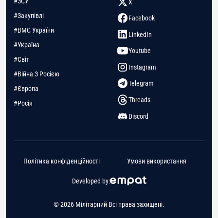
#ЗСУ
X
#Закупівлі
Facebook
#ВМС України
LinkedIn
#Україна
Youtube
#Світ
Instagram
#Війна З Росією
Telegram
#Європа
Threads
#Росія
Discord
Політика конфіденційності
Умови використання
Developed by:
© 2026 Мілітарний Всі права захищені.