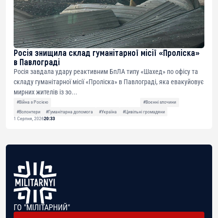
Росія знищила склад гуманітарної місії «Проліска»
в Павлограді
Росія завдала удару реактивним БпЛА типу «Шахед» по офісу та
складу гуманітарної місії «Проліска» в Павлограді, яка евакуйовує
мирних жителів із зо...
#Війна з Росією
#Воєнні злочини
#Волонтери
#Гуманітарна допомога
#Україна
#Цивільні громадяни
1 Серпня, 2026
20:33
ГО "МІЛІТАРНИЙ"