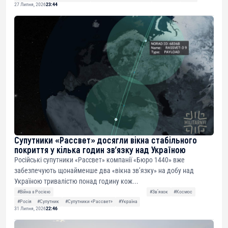
27 Липня, 2026
23:44
Супутники «Рассвет» досягли вікна стабільного
покриття у кілька годин зв’язку над Україною
Російські супутники «Рассвет» компанії «Бюро 1440» вже
забезпечують щонайменше два «вікна зв’язку» на добу над
Україною тривалістю понад годину кож...
#Війна з Росією
#Звʼязок
#Космос
#Росія
#Супутник
#Супутники «Рассвет»
#Україна
31 Липня, 2026
22:46