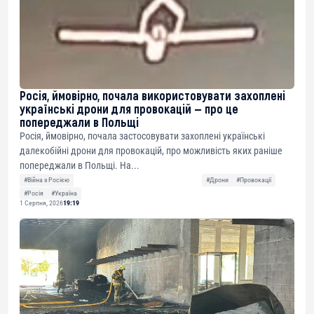
Росія, ймовірно, почала використовувати захоплені
українські дрони для провокацій — про це
попереджали в Польщі
Росія, ймовірно, почала застосовувати захоплені українські
далекобійні дрони для провокацій, про можливість яких раніше
попереджали в Польщі. На...
#Війна з Росією
#Дрони
#Провокації
#Росія
#Україна
1 Серпня, 2026
19:19