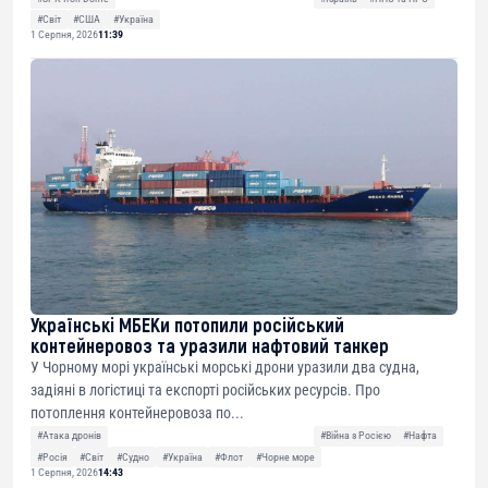
#Світ
#США
#Україна
1 Серпня, 2026
11:39
Українські МБЕКи потопили російський
контейнеровоз та уразили нафтовий танкер
У Чорному морі українські морські дрони уразили два судна,
задіяні в логістиці та експорті російських ресурсів. Про
потоплення контейнеровоза по...
#Атака дронів
#Війна з Росією
#Нафта
#Росія
#Світ
#Судно
#Україна
#Флот
#Чорне море
1 Серпня, 2026
14:43