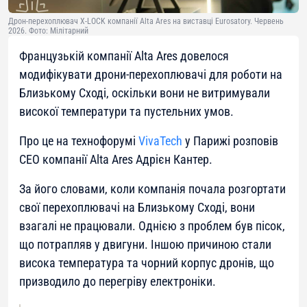
Дрон-перехоплювач X-LOCK компанії Alta Ares на виставці Eurosatory. Червень
2026. Фото: Мілітарний
Французькій компанії Alta Ares довелося
модифікувати дрони-перехоплювачі для роботи на
Близькому Сході, оскільки вони не витримували
високої температури та пустельних умов.
Про це на технофорумі
VivaTech
у Парижі розповів
CEO компанії Alta Ares Адрієн Кантер.
За його словами, коли компанія почала розгортати
свої перехоплювачі на Близькому Сході, вони
взагалі не працювали. Однією з проблем був пісок,
що потрапляв у двигуни. Іншою причиною стали
висока температура та чорний корпус дронів, що
призводило до перегріву електроніки.