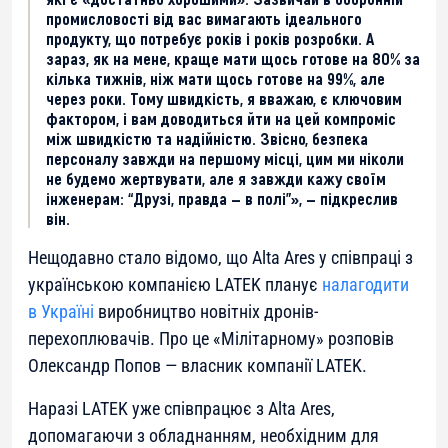
промисловості від вас вимагають ідеального
продукту, що потребує років і років розробки. А
зараз, як на мене, краще мати щось готове на 80% за
кілька тижнів, ніж мати щось готове на 99%, але
через роки. Тому швидкість, я вважаю, є ключовим
фактором, і вам доводиться йти на цей компроміс
між швидкістю та надійністю. Звісно, безпека
персоналу завжди на першому місці, цим ми ніколи
не будемо жертвувати, але я завжди кажу своїм
інженерам: “Друзі, правда — в полі”», — підкреслив
він.
Нещодавно стало відомо, що Alta Ares у співпраці з
українською компанією LATEK планує
налагодити
в Україні
виробництво новітніх дронів-
перехоплювачів. Про це «Мілітарному» розповів
Олександр Попов — власник компанії LATEK.
Наразі LATEK уже співпрацює з Alta Ares,
допомагаючи з обладнанням, необхідним для