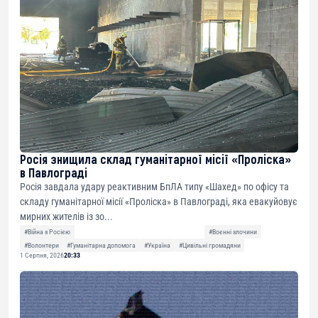
Росія знищила склад гуманітарної місії «Проліска»
в Павлограді
Росія завдала удару реактивним БпЛА типу «Шахед» по офісу та
складу гуманітарної місії «Проліска» в Павлограді, яка евакуйовує
мирних жителів із зо...
#Війна з Росією
#Воєнні злочини
#Волонтери
#Гуманітарна допомога
#Україна
#Цивільні громадяни
1 Серпня, 2026
20:33