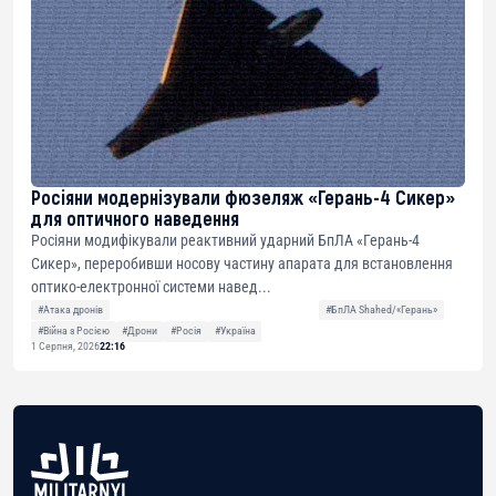
Росіяни модернізували фюзеляж «Герань-4 Сикер»
для оптичного наведення
Росіяни модифікували реактивний ударний БпЛА «Герань-4
Сикер», переробивши носову частину апарата для встановлення
оптико-електронної системи навед...
#Атака дронів
#БпЛА Shahed/«Герань»
#Війна з Росією
#Дрони
#Росія
#Україна
1 Серпня, 2026
22:16