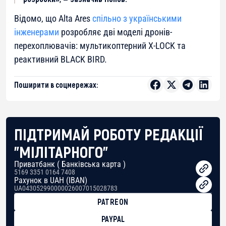
Відомо, що Alta Ares
спільно з українськими
інженерами
розробляє дві моделі дронів-
перехоплювачів: мультикоптерний X-LOCK та
реактивний BLACK BIRD.
Поширити в соцмережах:
ПІДТРИМАЙ РОБОТУ РЕДАКЦІЇ
"МІЛІТАРНОГО"
Приватбанк ( Банківська карта )
5169 3351 0164 7408
Рахунок в UAH (IBAN)
UA043052990000026007015028783
PATREON
PAYPAL