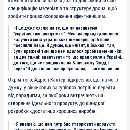
компанії вдалося на місці за 10 днів змінити всю
специфікацію матеріалів та структуру дрона, щоб
зробити процес охолодження ефективнішим.
«І це дуже схоже на те, що ми називаємо
“українською швидкістю”. Мені насправді довелося
залучити моїх українських інженерів, щоб вони
пояснили їм це. Я думаю, що клієнт, військові там,
були вражені тим, що нам вдалося зробити менш ніж
за два тижні: адаптувати те, що працювало в Україні,
до того, що не працювало на Близькому Сході, і
через 10 днів воно вже працювало», — наголосив він.
Окрім того, Адрієн Кантер підкреслив, що, на його
думку, у військових закупівлях потрібно перейти
від парадигми, за якої роки витрачають на
створення ідеального продукту, до швидкої
розробки «достатньо хороших» виробів.
«Я вважаю, що нам потрібно створювати продукти,
які є «достатньо хорошими». Зазвичай в оборонній