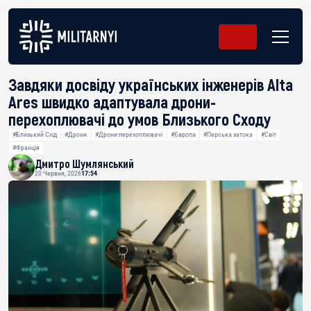
Завдяки досвіду українських інженерів Alta
Ares швидко адаптувала дрони-
перехоплювачі до умов Близького Сходу
#Близький Схід
#Дрони
#Дрони-перехоплювачі
#Європа
#Перська затока
#Світ
#Франція
Дмитро Шумлянський
20 Червня, 2026
17:54