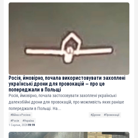
Росія, ймовірно, почала використовувати захоплені
українські дрони для провокацій — про це
попереджали в Польщі
Росія, ймовірно, почала застосовувати захоплені українські
далекобійні дрони для провокацій, про можливість яких раніше
попереджали в Польщі. На...
#Війна з Росією
#Дрони
#Провокації
#Росія
#Україна
1 Серпня, 2026
19:19