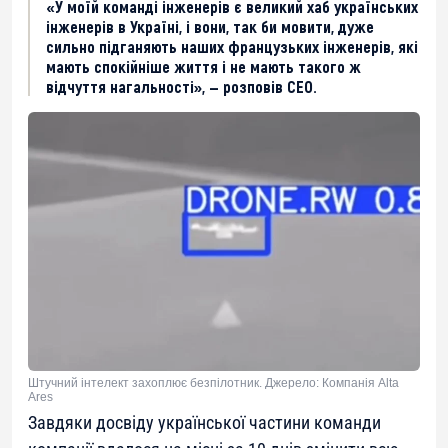
«У моїй команді інженерів є великий хаб українських
інженерів в Україні, і вони, так би мовити, дуже
сильно підганяють наших французьких інженерів, які
мають спокійніше життя і не мають такого ж
відчуття нагальності», — розповів CEO.
Штучний інтелект захоплює безпілотник. Джерело: Компанія Alta
Ares
Завдяки досвіду української частини команди