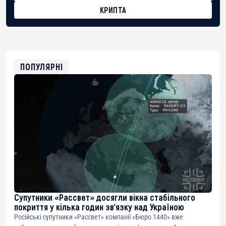
КРИПТА
BTC
bc1qg0z99m95fte7kj8faa7h2kvnq92wvc53exe8gm
USDT
0x8676644fA7B6d328310283cAC1065Ae01d97CEe7
ETH
0xfD02863D3289416fcF50975c9DFda13623f97758
ПОПУЛЯРНІ
Супутники «Рассвет» досягли вікна стабільного
покриття у кілька годин зв’язку над Україною
Російські супутники «Рассвет» компанії «Бюро 1440» вже