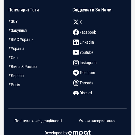
Популярні Теги
Слідкувати За Нами
#ЗСУ
X
#Закупівлі
Facebook
#ВМС України
LinkedIn
#Україна
Youtube
#Світ
Instagram
#Війна З Росією
Telegram
#Європа
Threads
#Росія
Discord
Політика конфіденційності
Умови використання
Developed by: