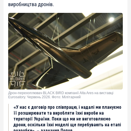
виробництва дронів.
Дрон-перехоплювач BLACK BIRD компанії Alta Ares на виставці
Eurosatory. Червень 2026. Фото: Мілітарний
«У нас є договір про співпрацю, і надалі ми плануємо
її розширювати та виробляти їхні вироби на
території України. Поки що ми не виготовляємо
дрони, оскільки їхні моделі ще перебувають на етапі
розробки», — зазначив Попов.