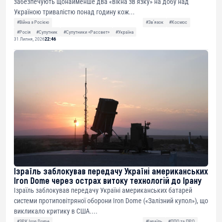
забезпечують щонайменше два «вікна зв’язку» на добу над
Україною тривалістю понад годину кож...
#Війна з Росією
#Звʼязок
#Космос
#Росія
#Супутник
#Супутники «Рассвет»
#Україна
31 Липня, 2026
22:46
Ізраїль заблокував передачу Україні американських
Iron Dome через острах витоку технологій до Ірану
Ізраїль заблокував передачу Україні американських батарей
системи протиповітряної оборони Iron Dome («Залізний купол»), що
викликало критику в США....
#ЗРК Iron Dome
#Ізраїль
#ППО та ПРО