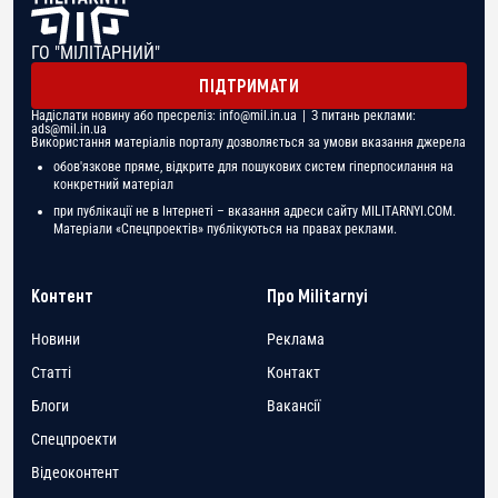
ГО "МІЛІТАРНИЙ"
ПІДТРИМАТИ
Надіслати новину або пресреліз:
info@mil.in.ua
| З питань реклами:
ads@mil.in.ua
Використання матеріалів порталу дозволяється за умови вказання джерела
обов'язкове пряме, відкрите для пошукових систем гіперпосилання на
конкретний матеріал
при публікації не в Інтернеті – вказання адреси сайту MILITARNYI.COM.
Матеріали «Спецпроектів» публікуються на правах реклами.
Контент
Про Militarnyi
Новини
Реклама
Статті
Контакт
Блоги
Вакансії
Спецпроекти
Відеоконтент