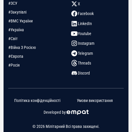
#ЗСУ
X
#Закупівлі
Facebook
#ВМС України
LinkedIn
#Україна
Youtube
#Світ
Instagram
#Війна З Росією
Telegram
#Європа
Threads
#Росія
Discord
Політика конфіденційності
Умови використання
Developed by:
© 2026 Мілітарний Всі права захищені.