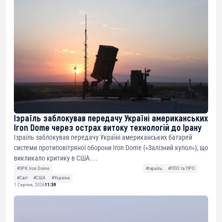
Ізраїль заблокував передачу Україні американських
Iron Dome через острах витоку технологій до Ірану
Ізраїль заблокував передачу Україні американських батарей
системи протиповітряної оборони Iron Dome («Залізний купол»), що
викликало критику в США....
#ЗРК Iron Dome
#Ізраїль
#ППО та ПРО
#Світ
#США
#Україна
1 Серпня, 2026
11:39