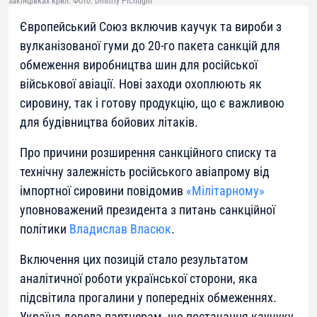
закінцівках крил. Фото: Dmitriy Pichugin
Європейський Союз включив каучук та вироби з
вулканізованої гуми до 20-го пакета санкцій для
обмеження виробництва шин для російської
військової авіації. Нові заходи охоплюють як
сировину, так і готову продукцію, що є важливою
для будівництва бойових літаків.
Про причини розширення санкційного списку та
технічну залежність російського авіапрому від
імпортної сировини повідомив
«Мілітарному»
уповноважений президента з питань санкційної
політики
Владислав Власюк
.
Включення цих позицій стало результатом
аналітичної роботи української сторони, яка
підсвітила прогалини у попередніх обмеженнях.
Україна довела партнерам, що постачання каучуку