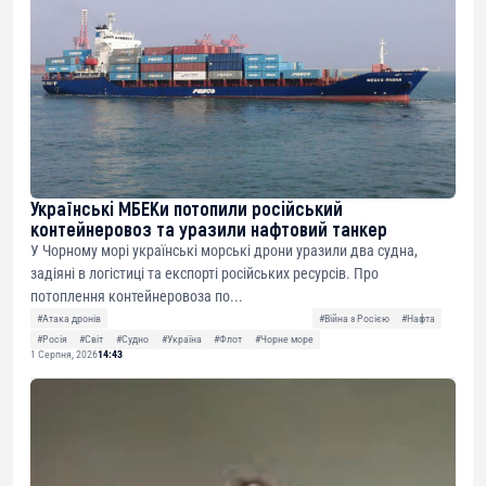
Українські МБЕКи потопили російський
контейнеровоз та уразили нафтовий танкер
У Чорному морі українські морські дрони уразили два судна,
задіяні в логістиці та експорті російських ресурсів. Про
потоплення контейнеровоза по...
#Атака дронів
#Війна з Росією
#Нафта
#Росія
#Світ
#Судно
#Україна
#Флот
#Чорне море
1 Серпня, 2026
14:43