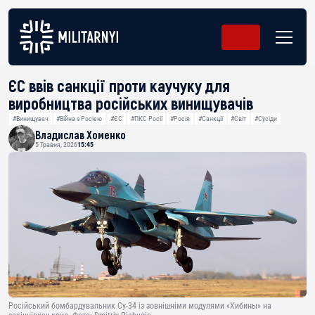
ЄС ввів санкції проти каучуку для
виробництва російських винищувачів
#Винищувач
#Війна з Росією
#ЄС
#ПКС Росії
#Росія
#Санкції
#Світ
#Сусіди
Владислав Хоменко
5 Травня, 2026
15:45
Російський бомбардувальник Су-34 із зовнішніми модулями «Хибины» на