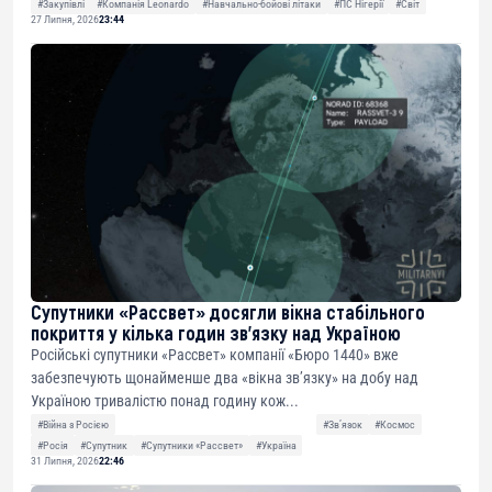
#Закупівлі
#Компанія Leonardo
#Навчально-бойові літаки
#ПС Нігерії
#Світ
27 Липня, 2026
23:44
Супутники «Рассвет» досягли вікна стабільного
покриття у кілька годин зв’язку над Україною
Російські супутники «Рассвет» компанії «Бюро 1440» вже
забезпечують щонайменше два «вікна зв’язку» на добу над
Україною тривалістю понад годину кож...
#Війна з Росією
#Звʼязок
#Космос
#Росія
#Супутник
#Супутники «Рассвет»
#Україна
31 Липня, 2026
22:46