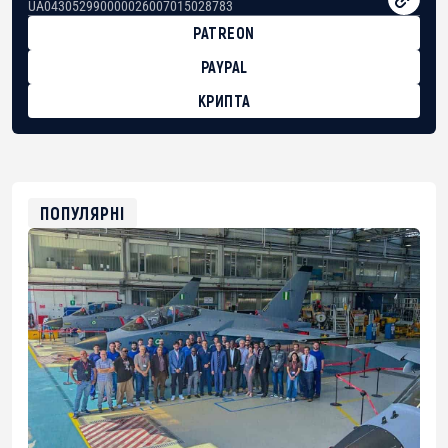
UA043052990000026007015028783
PATREON
PAYPAL
КРИПТА
BTC
bc1qg0z99m95fte7kj8faa7h2kvnq92wvc53exe8gm
USDT
0x8676644fA7B6d328310283cAC1065Ae01d97CEe7
ETH
0xfD02863D3289416fcF50975c9DFda13623f97758
ПОПУЛЯРНІ