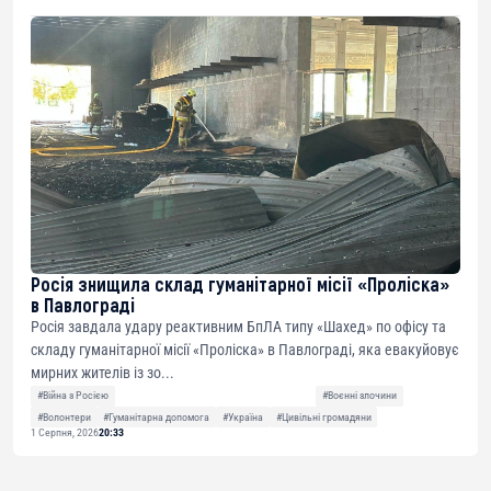
Росія знищила склад гуманітарної місії «Проліска»
в Павлограді
Росія завдала удару реактивним БпЛА типу «Шахед» по офісу та
складу гуманітарної місії «Проліска» в Павлограді, яка евакуйовує
мирних жителів із зо...
#Війна з Росією
#Воєнні злочини
#Волонтери
#Гуманітарна допомога
#Україна
#Цивільні громадяни
1 Серпня, 2026
20:33