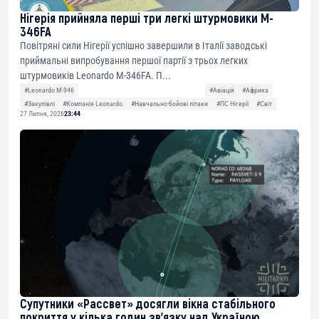
Нігерія прийняла перші три легкі штурмовики M-
346FA
Повітряні сили Нігерії успішно завершили в Італії заводські
приймальні випробування першої партії з трьох легких
штурмовиків Leonardo M-346FA. П...
#Leonardo M-346
#Авіація
#Африка
#Закупівлі
#Компанія Leonardo
#Навчально-бойові літаки
#ПС Нігерії
#Світ
27 Липня, 2026
23:44
Супутники «Рассвет» досягли вікна стабільного
покриття у кілька годин зв’язку над Україною