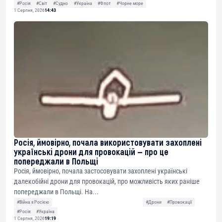
#Росія
#Світ
#Судно
#Україна
#Флот
#Чорне море
1 Серпня, 2026
14:43
Росія, ймовірно, почала використовувати захоплені
українські дрони для провокацій — про це
попереджали в Польщі
Росія, ймовірно, почала застосовувати захоплені українські
далекобійні дрони для провокацій, про можливість яких раніше
попереджали в Польщі. На...
#Війна з Росією
#Дрони
#Провокації
#Росія
#Україна
1 Серпня, 2026
19:19