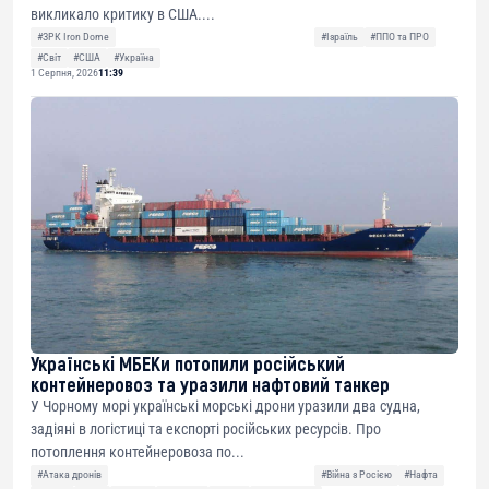
викликало критику в США....
#ЗРК Iron Dome
#Ізраїль
#ППО та ПРО
#Світ
#США
#Україна
1 Серпня, 2026
11:39
Українські МБЕКи потопили російський
контейнеровоз та уразили нафтовий танкер
У Чорному морі українські морські дрони уразили два судна,
задіяні в логістиці та експорті російських ресурсів. Про
потоплення контейнеровоза по...
#Атака дронів
#Війна з Росією
#Нафта