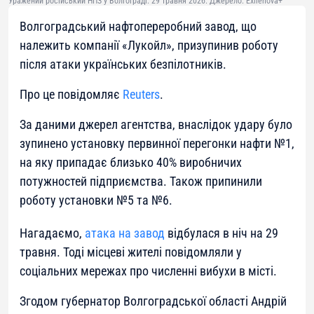
Уражений російський НПЗ у Волгограді. 29 травня 2026. Джерело: Exilenova+
Волгоградський нафтопереробний завод, що
належить компанії «Лукойл», призупинив роботу
після атаки українських безпілотників.
Про це повідомляє
Reuters
.
За даними джерел агентства, внаслідок удару було
зупинено установку первинної перегонки нафти №1,
на яку припадає близько 40% виробничих
потужностей підприємства. Також припинили
роботу установки №5 та №6.
Нагадаємо,
атака на завод
відбулася в ніч на 29
травня. Тоді місцеві жителі повідомляли у
соціальних мережах про численні вибухи в місті.
Згодом губернатор Волгоградської області Андрій