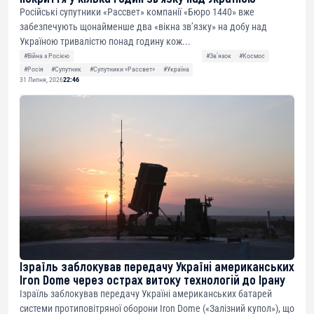
Російські супутники «Рассвет» компанії «Бюро 1440» вже
забезпечують щонайменше два «вікна зв’язку» на добу над
Україною тривалістю понад годину кож...
#Війна з Росією
#Звʼязок
#Космос
#Росія
#Супутник
#Супутники «Рассвет»
#Україна
31 Липня, 2026
22:46
Ізраїль заблокував передачу Україні американських
Iron Dome через острах витоку технологій до Ірану
Ізраїль заблокував передачу Україні американських батарей
системи протиповітряної оборони Iron Dome («Залізний купол»), що