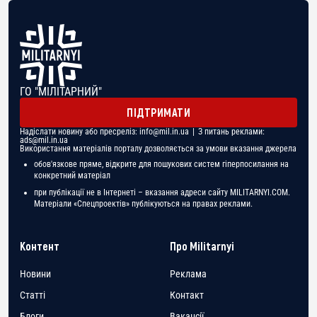
ГО "МІЛІТАРНИЙ"
ПІДТРИМАТИ
Надіслати новину або пресреліз:
info@mil.in.ua
| З питань реклами:
ads@mil.in.ua
Використання матеріалів порталу дозволяється за умови вказання джерела
обов'язкове пряме, відкрите для пошукових систем гіперпосилання на
конкретний матеріал
при публікації не в Інтернеті – вказання адреси сайту MILITARNYI.COM.
Матеріали «Спецпроектів» публікуються на правах реклами.
Контент
Про Militarnyi
Новини
Реклама
Статті
Контакт
Блоги
Вакансії