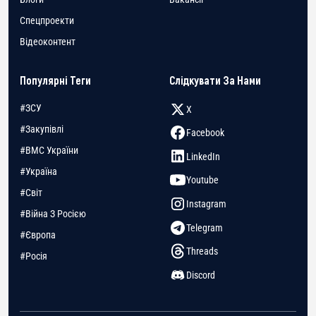
Спецпроекти
Відеоконтент
Популярні Теги
Слідкувати За Нами
#ЗСУ
X
#Закупівлі
Facebook
#ВМС України
LinkedIn
#Україна
Youtube
#Світ
Instagram
#Війна З Росією
Telegram
#Європа
Threads
#Росія
Discord