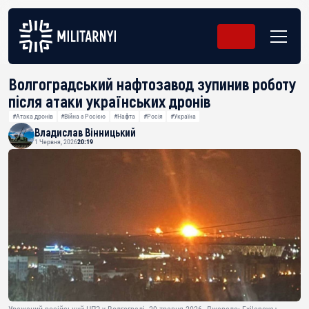
Волгоградський нафтозавод зупинив роботу
після атаки українських дронів
#Атака дронів
#Війна з Росією
#Нафта
#Росія
#Україна
Владислав Вінницький
1 Червня, 2026
20:19