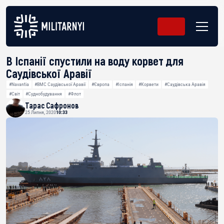
В Іспанії спустили на воду корвет для
Саудівської Аравії
#Navantia
#ВМС Саудівської Аравії
#Європа
#Іспанія
#Корвети
#Саудівська Аравія
#Світ
#Суднобудування
#Флот
Тарас Сафронов
25 Липня, 2020
10:33