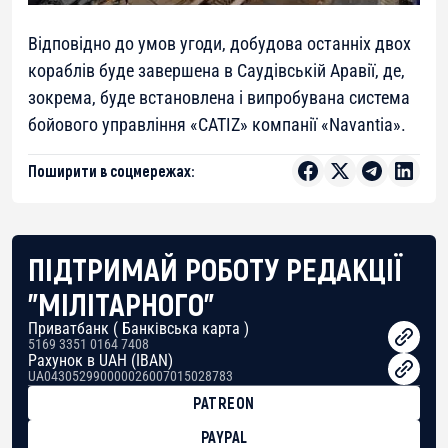
Відповідно до умов угоди, добудова останніх двох
кораблів буде завершена в Саудівській Аравії, де,
зокрема, буде встановлена ​​і випробувана система
бойового управління «CATIZ» компанії «Navantia».
Поширити в соцмережах:
ПІДТРИМАЙ РОБОТУ РЕДАКЦІЇ
"МІЛІТАРНОГО"
Приватбанк ( Банківська карта )
5169 3351 0164 7408
Рахунок в UAH (IBAN)
UA043052990000026007015028783
PATREON
PAYPAL