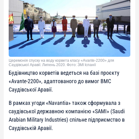
Церемонія спуску на воду корвета класу «Avante-2200» для
Саудівської Аравії. Липень 2020. Фото: ЗМІ Іспанії
Будівництво корветів ведеться на базі проєкту
«Avante-2200», адаптованого до вимог ВМС
Саудівської Аравії.
В рамках угоди «Navantia» також сформувала з
саудівської державною компанією «SAMI» (Saudi
Arabian Military Industries) спільне підприємство в
Саудівській Аравії.