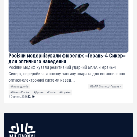
Росіяни модернізували фюзеляж «Герань-4 Сикер»
для оптичного наведення
Росіяни модифікували реактивний ударний БпЛА «Герань-4
Сикер», переробивши носову частину апарата для встановлення
оптико-електронної системи навед...
#Атака дронів
#БпЛА Shahed/«Герань»
#Війна з Росією
#Дрони
#Росія
#Україна
1 Серпня, 2026
22:16