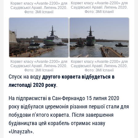
Корвет класу «Avante-2200» для
Корвет класу «Avante-2200» для
Саудівської Аравії. Липень 2020.
Саудівської Аравії. Липень 2020.
Фото: ЗМІ Іспанії
Фото: ЗМІ Іспанії
Корвет класу «Avante-2200» для
Корвет класу «Avante-2200» для
Саудівської Аравії. Липень 2020.
Саудівської Аравії. Липень 2020.
Фото: ЗМІ Іспанії
Фото: ЗМІ Іспанії
Спуск на воду
другого корвета відбудеться в
листопаді 2020 року
.
На підприємстві в Сан-Фернандо 15 липня 2020
року відбулася церемонія різання першої стали для
побудови п’ятого корвета. Після завершення
будівництва цей корабель отримає назву
«Unayzah».