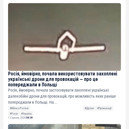
Росія, ймовірно, почала використовувати захоплені
українські дрони для провокацій — про це
попереджали в Польщі
Росія, ймовірно, почала застосовувати захоплені українські
далекобійні дрони для провокацій, про можливість яких раніше
попереджали в Польщі. На...
#Війна з Росією
#Дрони
#Провокації
#Росія
#Україна
1 Серпня, 2026
19:19