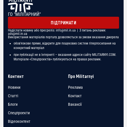
ГО "МІЛІТАРНИЙ"
ПІДТРИМАТИ
Надіслати новину або пресреліз:
info@mil.in.ua
| З питань реклами:
ads@mil.in.ua
Використання матеріалів порталу дозволяється за умови вказання джерела
обов'язкове пряме, відкрите для пошукових систем гіперпосилання на
конкретний матеріал
при публікації не в Інтернеті – вказання адреси сайту MILITARNYI.COM.
Матеріали «Спецпроектів» публікуються на правах реклами.
Контент
Про Militarnyi
Новини
Реклама
Статті
Контакт
Блоги
Вакансії
Спецпроекти
Відеоконтент