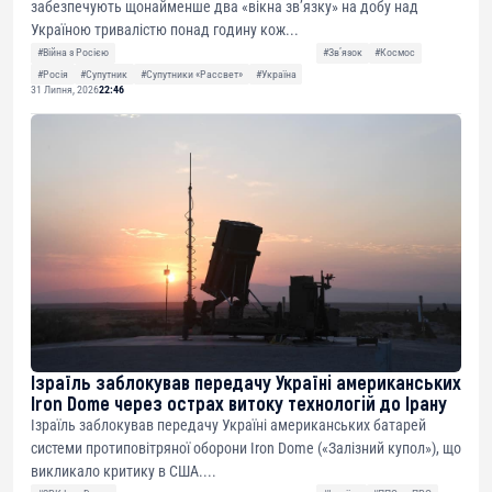
забезпечують щонайменше два «вікна зв’язку» на добу над
Україною тривалістю понад годину кож...
#Війна з Росією
#Звʼязок
#Космос
#Росія
#Супутник
#Супутники «Рассвет»
#Україна
31 Липня, 2026
22:46
Ізраїль заблокував передачу Україні американських
Iron Dome через острах витоку технологій до Ірану
Ізраїль заблокував передачу Україні американських батарей
системи протиповітряної оборони Iron Dome («Залізний купол»), що
викликало критику в США....