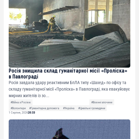
Росія знищила склад гуманітарної місії «Проліска»
в Павлограді
Росія завдала удару реактивним БпЛА типу «Шахед» по офісу та
складу гуманітарної місії «Проліска» в Павлограді, яка евакуйовує
мирних жителів із зо...
#Війна з Росією
#Воєнні злочини
#Волонтери
#Гуманітарна допомога
#Україна
#Цивільні громадяни
1 Серпня, 2026
20:33