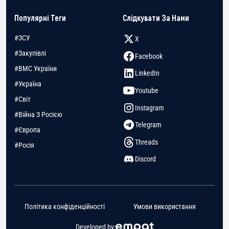
Популярні Теги
Слідкувати За Нами
#ЗСУ
X
#Закупівлі
Facebook
#ВМС України
LinkedIn
#Україна
Youtube
#Світ
Instagram
#Війна З Росією
Telegram
#Європа
Threads
#Росія
Discord
Політика конфіденційності
Умови використання
Developed by: