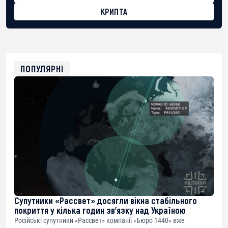
КРИПТА
BTC
bc1qg0z99m95fte7kj8faa7h2kvnq92wvc53exe8gm
USDT
0x8676644fA7B6d328310283cAC1065Ae01d97CEe7
ETH
0xfD02863D3289416fcF50975c9DFda13623f97758
ПОПУЛЯРНІ
Супутники «Рассвет» досягли вікна стабільного
покриття у кілька годин зв’язку над Україною
Російські супутники «Рассвет» компанії «Бюро 1440» вже