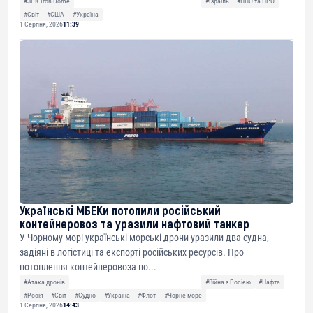
#ЗРК Iron Dome
#Ізраїль
#ППО та ПРО
#Світ
#США
#Україна
1 Серпня, 2026
11:39
Українські МБЕКи потопили російський
контейнеровоз та уразили нафтовий танкер
У Чорному морі українські морські дрони уразили два судна,
задіяні в логістиці та експорті російських ресурсів. Про
потоплення контейнеровоза по...
#Атака дронів
#Війна з Росією
#Нафта
#Росія
#Світ
#Судно
#Україна
#Флот
#Чорне море
1 Серпня, 2026
14:43