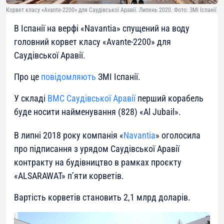
Корвет класу «Avante-2200» для Саудівської Аравії. Липень 2020. Фото: ЗМІ Іспанії
В Іспанії на верфі «Navantia» спущений на воду
головний корвет класу «Avante-2200» для
Саудівської Аравії.
Про це
повідомляють
ЗМІ Іспанії.
У складі
ВМС Саудівської Аравії
перший корабель
буде носити найменування (828) «Al Jubail».
В липні 2018 року компанія «
Navantia
» оголосила
про підписання з урядом Саудівської Аравії
контракту на будівництво в рамках проєкту
«ALSARAWAT» п’яти корветів.
Вартість корветів становить 2,1 млрд доларів.