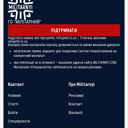
ГО "МІЛІТАРНИЙ"
ПІДТРИМАТИ
Надіслати новину або пресреліз:
info@mil.in.ua
| З питань реклами:
ads@mil.in.ua
Використання матеріалів порталу дозволяється за умови вказання джерела
обов'язкове пряме, відкрите для пошукових систем гіперпосилання на
конкретний матеріал
при публікації не в Інтернеті – вказання адреси сайту MILITARNYI.COM.
Матеріали «Спецпроектів» публікуються на правах реклами.
Контент
Про Militarnyi
Новини
Реклама
Статті
Контакт
Блоги
Вакансії
Спецпроекти