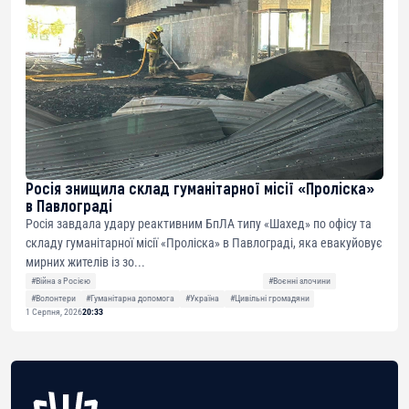
Росія знищила склад гуманітарної місії «Проліска»
в Павлограді
Росія завдала удару реактивним БпЛА типу «Шахед» по офісу та
складу гуманітарної місії «Проліска» в Павлограді, яка евакуйовує
мирних жителів із зо...
#Війна з Росією
#Воєнні злочини
#Волонтери
#Гуманітарна допомога
#Україна
#Цивільні громадяни
1 Серпня, 2026
20:33