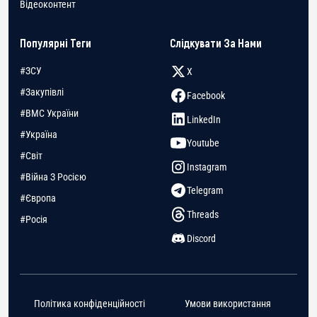
Відеоконтент
Популярні Теги
Слідкувати За Нами
#ЗСУ
X
#Закупівлі
Facebook
#ВМС України
LinkedIn
#Україна
Youtube
#Світ
Instagram
#Війна З Росією
Telegram
#Європа
Threads
#Росія
Discord
Політика конфіденційності
Умови використання