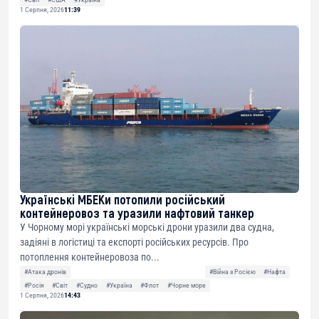
1 Серпня, 2026
11:39
Українські МБЕКи потопили російський
контейнеровоз та уразили нафтовий танкер
У Чорному морі українські морські дрони уразили два судна,
задіяні в логістиці та експорті російських ресурсів. Про
потоплення контейнеровоза по...
#Атака дронів
#Війна з Росією
#Нафта
#Росія
#Світ
#Судно
#Україна
#Флот
#Чорне море
1 Серпня, 2026
14:43