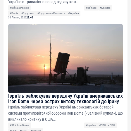
Україною тривалістю понад годину кож...
#Війна з Росією
#Звʼязок
#Космос
#Росія
#Супутник
#Супутники «Рассвет»
#Україна
31 Липня, 2026
22:46
Ізраїль заблокував передачу Україні американських
Iron Dome через острах витоку технологій до Ірану
Ізраїль заблокував передачу Україні американських батарей
системи протиповітряної оборони Iron Dome («Залізний купол»), що
викликало критику в США....
#ЗРК Iron Dome
#Ізраїль
#ППО та ПРО
#Світ
#США
#Україна