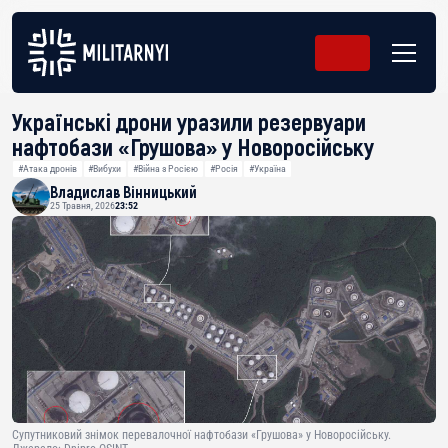
Українські дрони уразили резервуари
нафтобази «Грушова» у Новоросійську
#Атака дронів
#Вибухи
#Війна з Росією
#Росія
#Україна
Владислав Вінницький
25 Травня, 2026
23:52
Супутниковий знімок перевалочної нафтобази «Грушова» у Новоросійську.