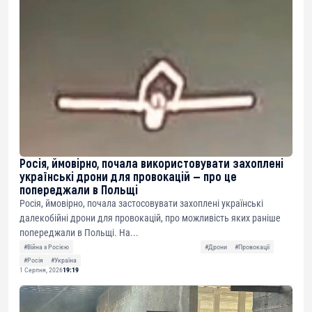
Росія, ймовірно, почала використовувати захоплені
українські дрони для провокацій — про це
попереджали в Польщі
Росія, ймовірно, почала застосовувати захоплені українські
далекобійні дрони для провокацій, про можливість яких раніше
попереджали в Польщі. На...
#Війна з Росією
#Дрони
#Провокації
#Росія
#Україна
1 Серпня, 2026
19:19