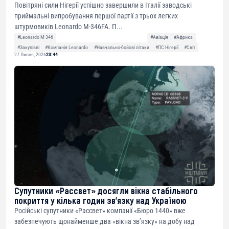
Повітряні сили Нігерії успішно завершили в Італії заводські
приймальні випробування першої партії з трьох легких
штурмовиків Leonardo M-346FA. П...
#Leonardo M-346
#Авіація
#Африка
#Закупівлі
#Компанія Leonardo
#Навчально-бойові літаки
#ПС Нігерії
#Світ
27 Липня, 2026
23:44
Супутники «Рассвет» досягли вікна стабільного
покриття у кілька годин зв’язку над Україною
Російські супутники «Рассвет» компанії «Бюро 1440» вже
забезпечують щонайменше два «вікна зв’язку» на добу над