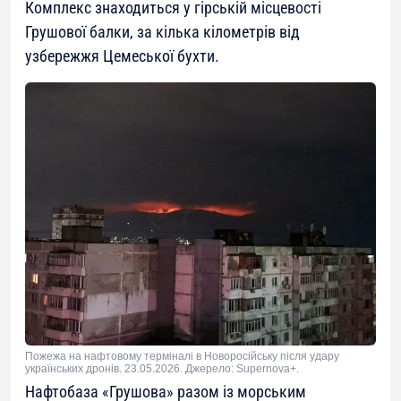
Комплекс знаходиться у гірській місцевості
Грушової балки, за кілька кілометрів від
узбережжя Цемеської бухти.
Пожежа на нафтовому терміналі в Новоросійську після удару
українських дронів. 23.05.2026. Джерело: Supernova+.
Нафтобаза «Грушова» разом із морським