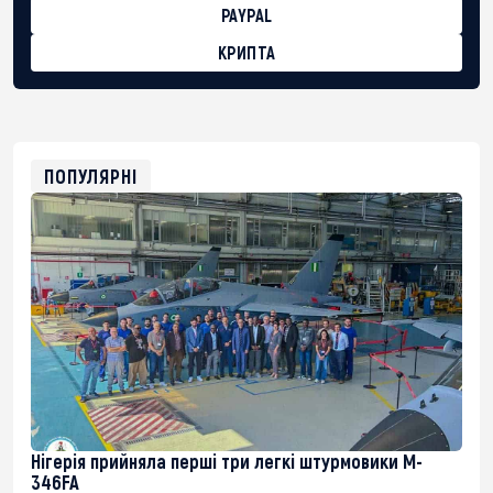
PAYPAL
КРИПТА
BTC
bc1qg0z99m95fte7kj8faa7h2kvnq92wvc53exe8gm
USDT
0x8676644fA7B6d328310283cAC1065Ae01d97CEe7
ETH
0xfD02863D3289416fcF50975c9DFda13623f97758
ПОПУЛЯРНІ
Нігерія прийняла перші три легкі штурмовики M-
346FA