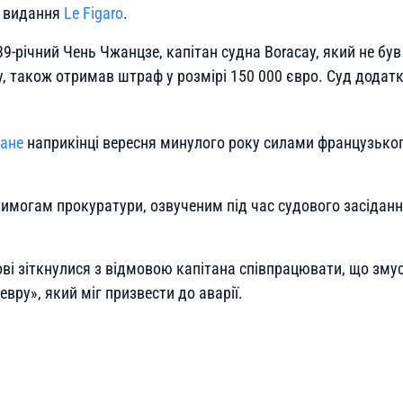
є видання
Le Figaro
.
9-річний Чень Чжанцзе, капітан судна Boracay, який не був 
, також отримав штраф у розмірі 150 000 євро. Суд додат
ане
наприкінці вересня минулого року силами французьког
вимогам прокуратури, озвученим під час судового засіданн
ві зіткнулися з відмовою капітана співпрацювати, що змус
вру», який міг призвести до аварії.