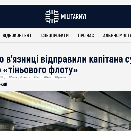
ВІДЕОКОНТЕНТ
СПЕЦПРОЕКТИ
ПРО НАС
АЛЬЯНС МІЛІТ
о в’язниці відправили капітана 
о «тіньового флоту»
КНР)
#Росія
#Санкції
#Світ
#Флот
#Франція
ький