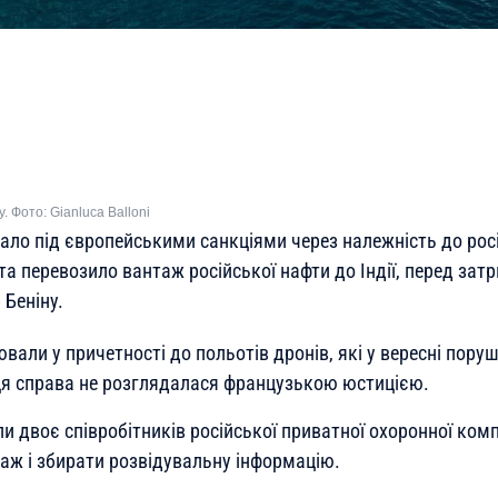
 Фото: Gianluca Balloni
вало під європейськими санкціями через належність до рос
та перевозило вантаж російської нафти до Індії, перед за
Беніну.
вали у причетності до польотів дронів, які у вересні пору
к ця справа не розглядалася французькою юстицією.
и двоє співробітників російської приватної охоронної компа
аж і збирати розвідувальну інформацію.