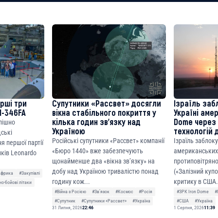
8faa7h2kvnq92wvc53exe8gm
8310283cAC1065Ae01d97CEe7
cF50975c9DFda13623f97758
ерші три
Супутники «Рассвет» досягли
Ізраїль заб
M-346FA
вікна стабільного покриття у
Україні аме
кілька годин зв’язку над
Dome через 
спішно
Україною
технологій 
дські
Російські супутники «Рассвет» компанії
Ізраїль заблок
я першої партії
«Бюро 1440» вже забезпечують
американських
ків Leonardo
щонайменше два «вікна зв’язку» на
протиповітряно
добу над Україною тривалістю понад
(«Залізний куп
Африка
#Закупівлі
годину кож...
критику в США.
о-бойові літаки
#Війна з Росією
#Звʼязок
#Космос
#Росія
#ЗРК Iron Dome
#
#Супутник
#Супутники «Рассвет»
#Україна
#США
#Україна
31 Липня, 2026
22:46
1 Серпня, 2026
11:39