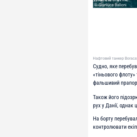
Нафтовий танкер Boracay.
Судно, яке перебу
«тіньового флоту» 
фальшивий прапор 
Також його підозрю
рух у Данії, одна
На борту перебувал
контролювати екіп