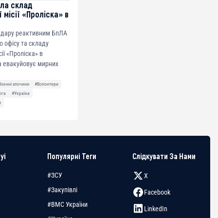
ила склад
 місії «Проліска» в
 удару реактивним БпЛА
о офісу та складу
сії «Проліска» в
а евакуйовує мирних
Воєнні злочини
#Волонтери
ога
#Україна
и
yi
Популярні Теги
Слідкувати За Нами
#ЗСУ
X
#Закупівлі
Facebook
#ВМС України
LinkedIn