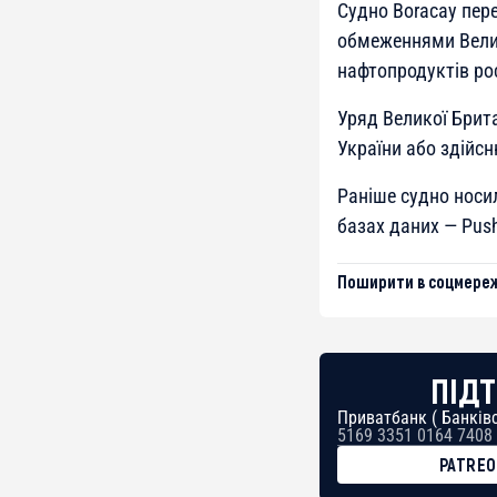
Судно Boracay пер
обмеженнями Велик
нафтопродуктів ро
Уряд Великої Брита
України або здійсн
Раніше судно носил
базах даних — Push
Поширити в соцмереж
ПІДТ
Приватбанк ( Банківс
5169 3351 0164 7408
PATRE
BTC