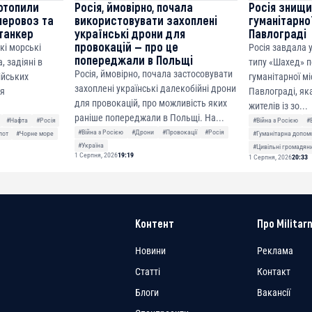
отопили
Росія, ймовірно, почала
Росія знищ
неровоз та
використовувати захоплені
гуманітарної
танкер
українські дрони для
Павлограді
провокацій — про це
кі морські
Росія завдала
попереджали в Польщі
, задіяні в
типу «Шахед» п
Росія, ймовірно, почала застосовувати
сійських
гуманітарної мі
захоплені українські далекобійні дрони
ня
Павлограді, як
для провокацій, про можливість яких
жителів із зо...
раніше попереджали в Польщі. На...
#Нафта
#Росія
#Війна з Росією
#
#Війна з Росією
#Дрони
#Провокації
#Росія
лот
#Чорне море
#Гуманітарна допом
#Україна
#Цивільні громадян
1 Серпня, 2026
19:19
1 Серпня, 2026
20:33
Контент
Про Militarn
Новини
Реклама
Статті
Контакт
Блоги
Вакансії