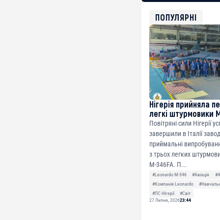
bc1qg0z99m95fte7kj
USDT
ПОПУЛЯРНІ
0x8676644fA7B6d32
ETH
0xfD02863D3289416f
Нігерія прийняла п
легкі штурмовики 
Повітряні сили Нігерії у
завершили в Італії заво
приймальні випробуванн
з трьох легких штурмови
M-346FA. П...
#Leonardo M-346
#Авіація
#
#Компанія Leonardo
#Навчальн
#ПС Нігерії
#Світ
27 Липня, 2026
23:44