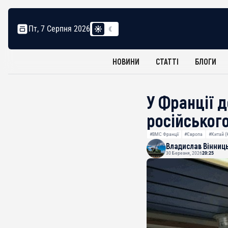
Пт, 7 Серпня 2026
НОВИНИ
СТАТТІ
БЛОГИ
У Франції д
російськог
#ВМС Франції
#Європа
#Китай (
Владислав Вінниц
30 Березня, 2026
20:25