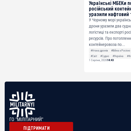
Українські МБЕКи п
російський контей
уразили нафтовий 
У Чорному морі українсь
дрони уразили два судна
логістиці та експорті ро
ресурсів. Про потоплен
контейнеровоза по...
#Атака дронів
#Війна з Росією
#Світ
#Судно
#Україна
#Ф
1 Серпня, 2026
14:43
ГО "МІЛІТАРНИЙ"
ПІДТРИМАТИ