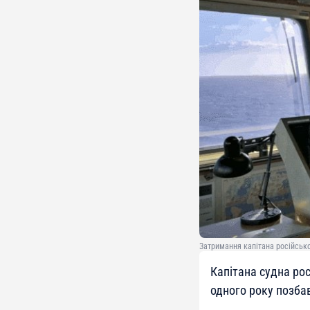
Затримання капітана російсько
Капітана судна рос
одного року позбав