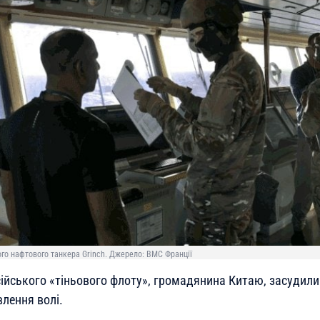
го нафтового танкера Grinch. Джерело: ВМС Франції
ійського «тіньового флоту», громадянина Китаю, засудили 
лення волі.