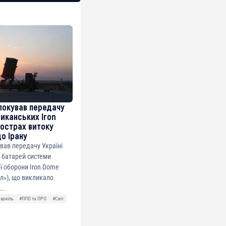
локував передачу
риканських Iron
острах витоку
до Ірану
ував передачу Україні
 батарей системи
ї оборони Iron Dome
ол»), що викликало
...
Ізраїль
#ППО та ПРО
#Світ