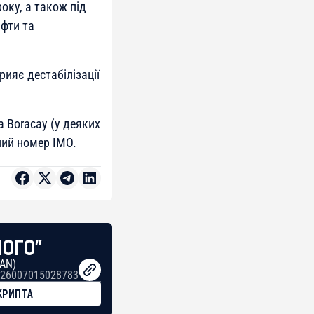
оку, а також під
афти та
рияє дестабілізації
а Boracay (у деяких
ний номер IMO.
НОГО"
BAN)
26007015028783
КРИПТА