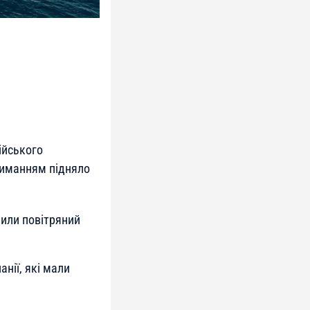
ійського
триманням підняло
шили повітряний
нії, які мали