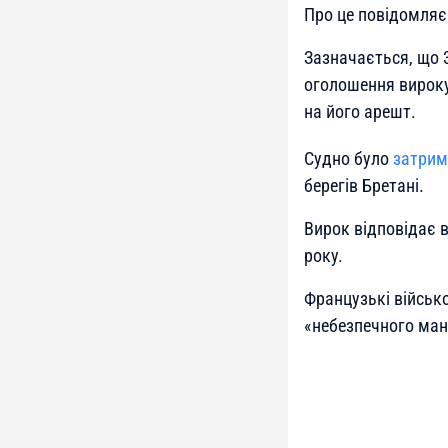
Про це повідомля
Зазначається, що 3
оголошення вироку
на його арешт.
Судно було
затрим
берегів Бретані.
Вирок відповідає 
року.
Французькі військо
«небезпечного мане