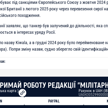
ебуває під санкціями Європейського Союзу з жовтня 2024 р
ої Британії з лютого 2025 року через перевезення сирої н
сійського походження.
нії заявляє, що танкер був залучений до діяльності, яка сп
юється в інтересах уряду Росії.
о назву Kiwala, а в грудні 2024 року було перейменоване н
pa). Попри зміну назви, судно зберегло свій ідентифікацій
ах:
РИМАЙ РОБОТУ РЕДАКЦІЇ "МІЛІТАР
ька карта )
Рахунок в UAH (I
UA0430529900000
ON
PAYPAL