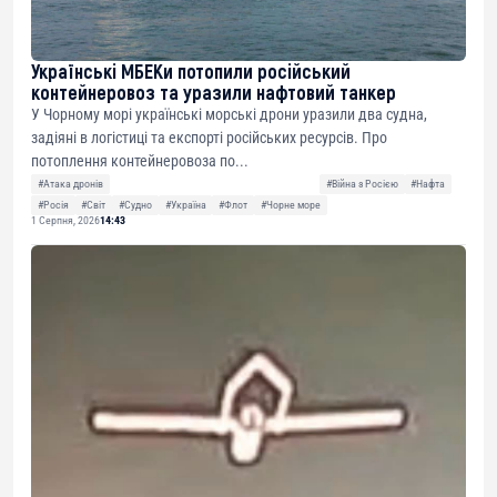
Українські МБЕКи потопили російський
контейнеровоз та уразили нафтовий танкер
У Чорному морі українські морські дрони уразили два судна,
задіяні в логістиці та експорті російських ресурсів. Про
потоплення контейнеровоза по...
#Атака дронів
#Війна з Росією
#Нафта
#Росія
#Світ
#Судно
#Україна
#Флот
#Чорне море
1 Серпня, 2026
14:43