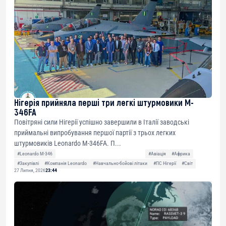
Нігерія прийняла перші три легкі штурмовики M-
346FA
Повітряні сили Нігерії успішно завершили в Італії заводські
приймальні випробування першої партії з трьох легких
штурмовиків Leonardo M-346FA. П...
#Leonardo M-346
#Авіація
#Африка
#Закупівлі
#Компанія Leonardo
#Навчально-бойові літаки
#ПС Нігерії
#Світ
27 Липня, 2026
23:44