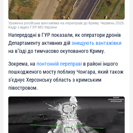
Уражена російська вантажівка на переправі до Криму. Червень 2026.
Кадр з відео ГУР МО України
Напередодні в ГУР показали, як оператори дронів
Департаменту активних дій
знищують вантажівки
на в’їзді до тимчасово окупованого Криму.
Зокрема, на
понтонній переправі
в районі іншого
пошкодженого мосту поблизу Чонгара, який також
з’єднує Херсонську область з кримським
півостровом.