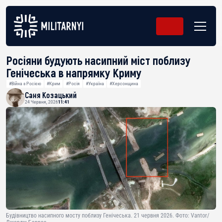
Росіяни будують насипний міст поблизу
Генічеська в напрямку Криму
#Війна з Росією
#Крим
#Росія
#Україна
#Херсонщина
Саня Козацький
24 Червня, 2026
11:41
Будівництво насипного мосту поблизу Генічеська. 21 червня 2026. Фото: Vantor/