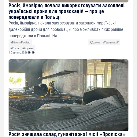
Росія, ймовірно, почала використовувати захоплені
українські дрони для провокацій — про це
попереджали в Польщі
Росія, ймовірно, почала застосовувати захоплені українські
далекобійні дрони для провокацій, про можливість яких раніше
попереджали в Польщі. На...
#Війна з Росією
#Дрони
#Провокації
#Росія
#Україна
1 Серпня, 2026
19:19
Росія знищила склад гуманітарної місії «Проліска»