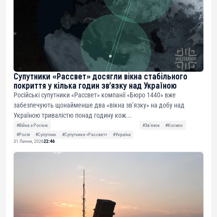
Супутники «Рассвет» досягли вікна стабільного
покриття у кілька годин зв’язку над Україною
Російські супутники «Рассвет» компанії «Бюро 1440» вже
забезпечують щонайменше два «вікна зв’язку» на добу над
Україною тривалістю понад годину кож...
#Війна з Росією
#Звʼязок
#Космос
#Росія
#Супутник
#Супутники «Рассвет»
#Україна
31 Липня, 2026
22:46