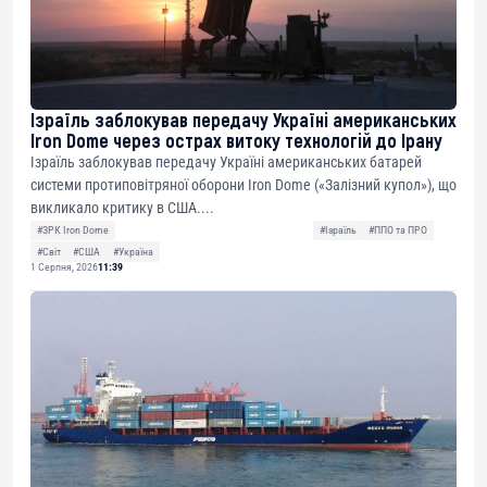
Ізраїль заблокував передачу Україні американських
Iron Dome через острах витоку технологій до Ірану
Ізраїль заблокував передачу Україні американських батарей
системи протиповітряної оборони Iron Dome («Залізний купол»), що
викликало критику в США....
#ЗРК Iron Dome
#Ізраїль
#ППО та ПРО
#Світ
#США
#Україна
1 Серпня, 2026
11:39