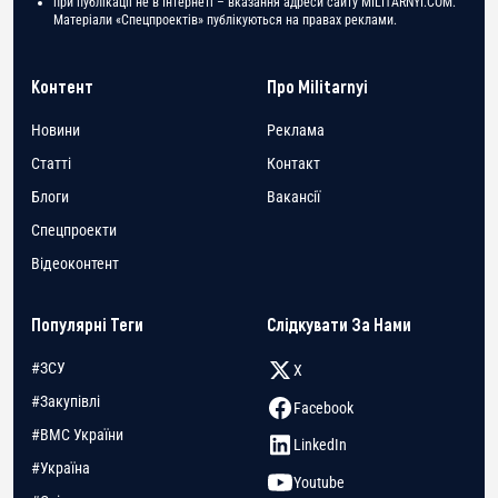
при публікації не в Інтернеті – вказання адреси сайту MILITARNYI.COM.
Матеріали «Спецпроектів» публікуються на правах реклами.
Контент
Про Militarnyi
Новини
Реклама
Статті
Контакт
Блоги
Вакансії
Спецпроекти
Відеоконтент
Популярні Теги
Слідкувати За Нами
#ЗСУ
X
#Закупівлі
Facebook
#ВМС України
LinkedIn
#Україна
Youtube