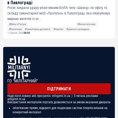
в Павлограді
Росія завдала удару реактивним БпЛА типу «Шахед» по офісу та
складу гуманітарної місії «Проліска» в Павлограді, яка евакуйовує
мирних жителів із зо...
#Війна з Росією
#Воєнні злочини
#Волонтери
#Гуманітарна допомога
#Україна
#Цивільні громадяни
1 Серпня, 2026
20:33
ГО "МІЛІТАРНИЙ"
ПІДТРИМАТИ
Надіслати новину або пресреліз:
info@mil.in.ua
| З питань реклами:
ads@mil.in.ua
Використання матеріалів порталу дозволяється за умови вказання джерела
обов'язкове пряме, відкрите для пошукових систем гіперпосилання на
конкретний матеріал