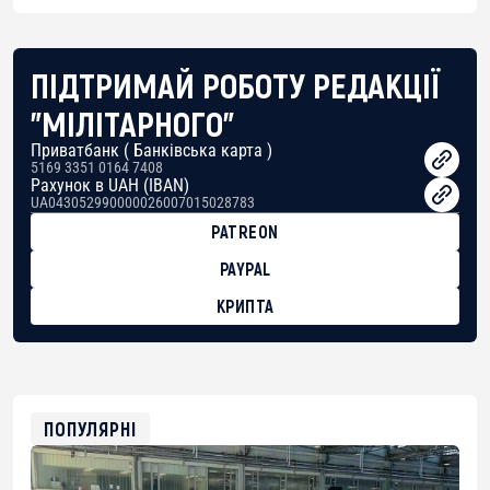
ПІДТРИМАЙ РОБОТУ РЕДАКЦІЇ
"МІЛІТАРНОГО"
Приватбанк ( Банківська карта )
5169 3351 0164 7408
Рахунок в UAH (IBAN)
UA043052990000026007015028783
PATREON
PAYPAL
КРИПТА
BTC
bc1qg0z99m95fte7kj8faa7h2kvnq92wvc53exe8gm
USDT
0x8676644fA7B6d328310283cAC1065Ae01d97CEe7
ETH
0xfD02863D3289416fcF50975c9DFda13623f97758
ПОПУЛЯРНІ