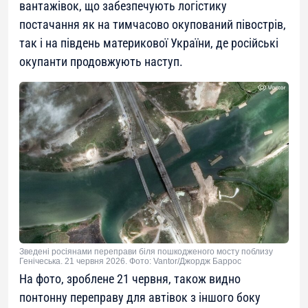
вантажівок, що забезпечують логістику
постачання як на тимчасово окупований півострів,
так і на південь материкової України, де російські
окупанти продовжують наступ.
Зведені росіянами переправи біля пошкодженого мосту поблизу
Генічеська. 21 червня 2026. Фото: Vantor/Джордж Баррос
На фото, зроблене 21 червня, також видно
понтонну переправу для автівок з іншого боку