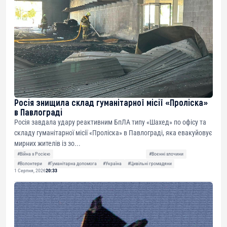
Росія знищила склад гуманітарної місії «Проліска»
в Павлограді
Росія завдала удару реактивним БпЛА типу «Шахед» по офісу та
складу гуманітарної місії «Проліска» в Павлограді, яка евакуйовує
мирних жителів із зо...
#Війна з Росією
#Воєнні злочини
#Волонтери
#Гуманітарна допомога
#Україна
#Цивільні громадяни
1 Серпня, 2026
20:33