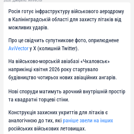
2026. Джерело: AviVector
Росія готує інфраструктуру військового аеродрому
в Калінінградській області для захисту літаків від
можливих ударів.
Про це свідчить супутникове фото, оприлюднене
AviVector
у X (колишній Twitter).
На військово-морській авіабазі «Чкаловськ»
наприкінці квітня 2026 року стартувало
будівництво чотирьох нових авіаційних ангарів.
Нові споруди матимуть арочний внутрішній простір
та квадратні торцеві стіни.
Конструкція захисних укриттів для літаків є
аналогічною до тих, які
раніше звели на інших
російських військових летовищах.