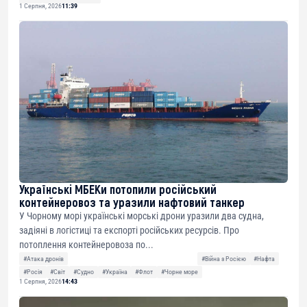
1 Серпня, 2026
11:39
Українські МБЕКи потопили російський
контейнеровоз та уразили нафтовий танкер
У Чорному морі українські морські дрони уразили два судна,
задіяні в логістиці та експорті російських ресурсів. Про
потоплення контейнеровоза по...
#Атака дронів
#Війна з Росією
#Нафта
#Росія
#Світ
#Судно
#Україна
#Флот
#Чорне море
1 Серпня, 2026
14:43