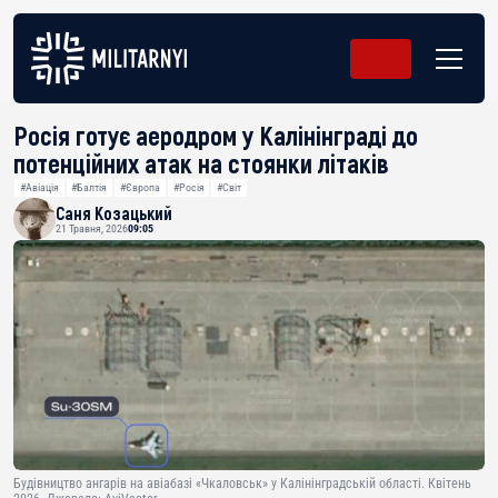
Росія готує аеродром у Калінінграді до
потенційних атак на стоянки літаків
#Авіація
#Балтія
#Європа
#Росія
#Світ
Саня Козацький
21 Травня, 2026
09:05
Будівництво ангарів на авіабазі «Чкаловськ» у Калінінградській області. Квітень