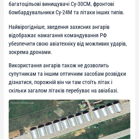
багатоцільові винищувачі Су-30СМ, фронтові
бомбардувальники Су-24М та літаки інших типів.
Найвірогідніше, зведення захисних ангарів
відображає намагання командування РФ
убезпечити свою авіатехніку від можливих ударів,
зокрема дронами.
Використання ангарів також не дозволить
супутникам та іншим оптичним засобам розвідки
дізнатися, порожній він чи там стоїть літак і
скільки загалом літаків перебуває на авіабазі.