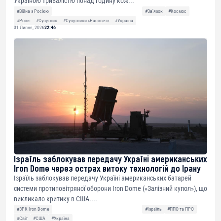
Україною тривалістю понад годину кож...
#Війна з Росією
#Звʼязок
#Космос
#Росія
#Супутник
#Супутники «Рассвет»
#Україна
31 Липня, 2026
22:46
Ізраїль заблокував передачу Україні американських
Iron Dome через острах витоку технологій до Ірану
Ізраїль заблокував передачу Україні американських батарей
системи протиповітряної оборони Iron Dome («Залізний купол»), що
викликало критику в США....
#ЗРК Iron Dome
#Ізраїль
#ППО та ПРО
#Світ
#США
#Україна