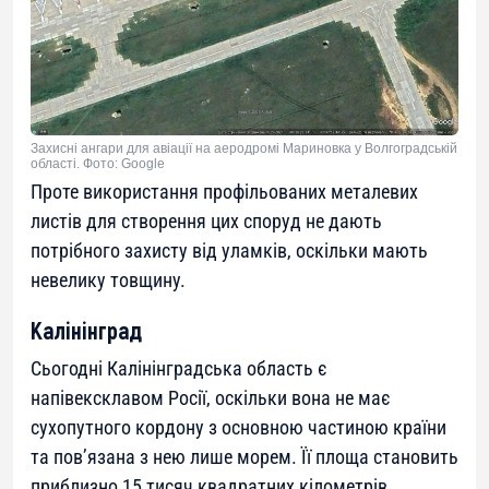
Захисні ангари для авіації на аеродромі Мариновка у Волгоградській
області. Фото: Google
Проте використання профільованих металевих
листів для створення цих споруд не дають
потрібного захисту від уламків, оскільки мають
невелику товщину.
Калінінград
Сьогодні Калінінградська область є
напівексклавом Росії, оскільки вона не має
сухопутного кордону з основною частиною країни
та пов’язана з нею лише морем. Її площа становить
приблизно 15 тисяч квадратних кілометрів.