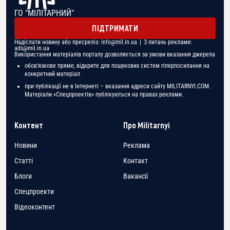
ГО "МІЛІТАРНИЙ"
ПІДТРИМАТИ
Надіслати новину або пресреліз:
info@mil.in.ua
| З питань реклами:
ads@mil.in.ua
Використання матеріалів порталу дозволяється за умови вказання джерела
обов'язкове пряме, відкрите для пошукових систем гіперпосилання на
конкретний матеріал
при публікації не в Інтернеті – вказання адреси сайту MILITARNYI.COM.
Матеріали «Спецпроектів» публікуються на правах реклами.
Контент
Про Militarnyi
Новини
Реклама
Статті
Контакт
Блоги
Вакансії
Спецпроекти
Відеоконтент