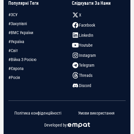
Популярні Теги
Слідкувати За Нами
#ЗСУ
X
#Закупівлі
Facebook
#ВМС України
LinkedIn
#Україна
Youtube
#Світ
Instagram
#Війна З Росією
Telegram
#Європа
Threads
#Росія
Discord
Політика конфіденційності
Умови використання
Developed by: