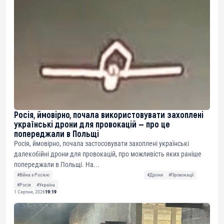
Росія, ймовірно, почала використовувати захоплені
українські дрони для провокацій — про це
попереджали в Польщі
Росія, ймовірно, почала застосовувати захоплені українські
далекобійні дрони для провокацій, про можливість яких раніше
попереджали в Польщі. На...
#Війна з Росією
#Дрони
#Провокації
#Росія
#Україна
1 Серпня, 2026
19:19