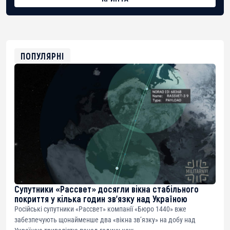
BTC
bc1qg0z99m95fte7kj8faa7h2kvnq92wvc53exe8gm
USDT
0x8676644fA7B6d328310283cAC1065Ae01d97CEe7
ETH
0xfD02863D3289416fcF50975c9DFda13623f97758
ПОПУЛЯРНІ
Супутники «Рассвет» досягли вікна стабільного
покриття у кілька годин зв’язку над Україною
Російські супутники «Рассвет» компанії «Бюро 1440» вже
забезпечують щонайменше два «вікна зв’язку» на добу над