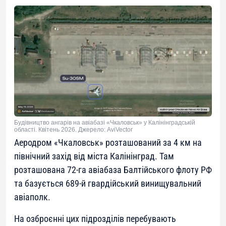
Будівництво ангарів на авіабазі «Чкаловськ» у Калінінградській
області. Квітень 2026. Джерело: AviVector
Аеродром «Чкаловськ» розташований за 4 км на
північний захід від міста Калінінград. Там
розташована 72-га авіабаза Балтійського флоту РФ
та базується 689-й гвардійський винищувальний
авіаполк.
На озброєнні цих підрозділів перебувають