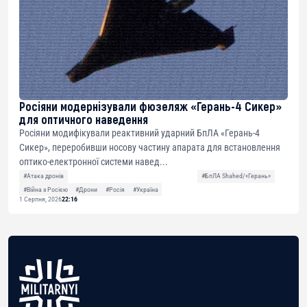
Росіяни модернізували фюзеляж «Герань-4 Сикер»
для оптичного наведення
Росіяни модифікували реактивний ударний БпЛА «Герань-4
Сикер», переробивши носову частину апарата для встановлення
оптико-електронної системи навед...
#Атака дронів
#БпЛА Shahed/«Герань»
#Війна з Росією
#Дрони
#Росія
#Україна
1 Серпня, 2026
22:16