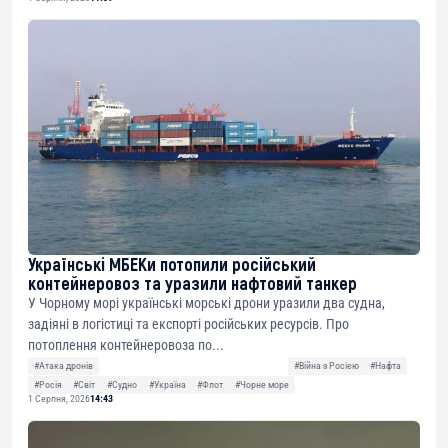
Українські МБЕКи потопили російський
контейнеровоз та уразили нафтовий танкер
У Чорному морі українські морські дрони уразили два судна,
задіяні в логістиці та експорті російських ресурсів. Про
потоплення контейнеровоза по...
#Атака дронів
#Війна з Росією
#Нафта
#Росія
#Світ
#Судно
#Україна
#Флот
#Чорне море
1 Серпня, 2026
14:43