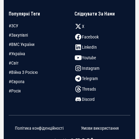
Популярні Теги
Слідкувати За Нами
#ЗСУ
X
#Закупівлі
Facebook
#ВМС України
LinkedIn
#Україна
Youtube
#Світ
Instagram
#Війна З Росією
Telegram
#Європа
Threads
#Росія
Discord
Політика конфіденційності
Умови використання