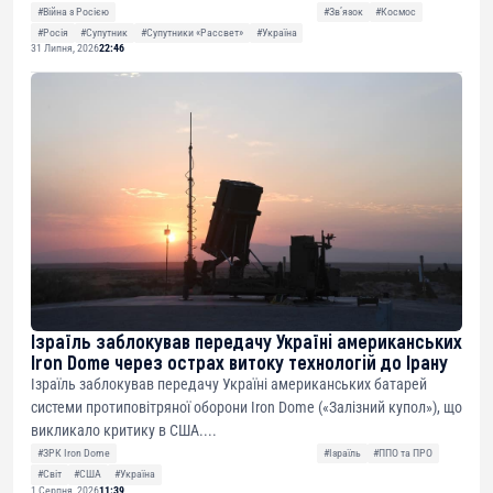
#Війна з Росією
#Звʼязок
#Космос
#Росія
#Супутник
#Супутники «Рассвет»
#Україна
31 Липня, 2026
22:46
Ізраїль заблокував передачу Україні американських
Iron Dome через острах витоку технологій до Ірану
Ізраїль заблокував передачу Україні американських батарей
системи протиповітряної оборони Iron Dome («Залізний купол»), що
викликало критику в США....
#ЗРК Iron Dome
#Ізраїль
#ППО та ПРО
#Світ
#США
#Україна
1 Серпня, 2026
11:39