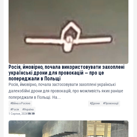
Росія, ймовірно, почала використовувати захоплені
українські дрони для провокацій — про це
попереджали в Польщі
Росія, ймовірно, почала застосовувати захоплені українські
далекобійні дрони для провокацій, про можливість яких раніше
попереджали в Польщі. На...
#Війна з Росією
#Дрони
#Провокації
#Росія
#Україна
1 Серпня, 2026
19:19