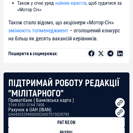
Також у січні уряд
найняв юристів
, щоб судитися за
«Мотор Січ»
Також стало відомо, що акціонери «Мотор-Січ»
змінюють топменеджмент
– оголошений конкурс
на більш як десять вакансій керівників.
Поширити в соцмережах:
ПІДТРИМАЙ РОБОТУ РЕДАКЦІЇ
"МІЛІТАРНОГО"
Приватбанк ( Банківська карта )
5169 3351 0164 7408
Рахунок в UAH (IBAN)
UA043052990000026007015028783
PATREON
PAYPAL