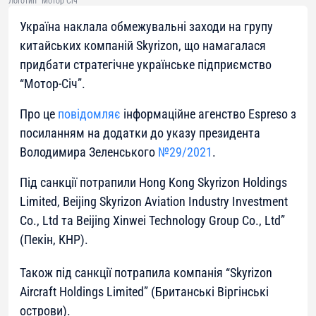
Логотип “Мотор Січ”
Україна наклала обмежувальні заходи на групу
китайських компаній Skyrizon, що намагалася
придбати стратегічне українське підприємство
“Мотор-Січ”.
Про це
повідомляє
інформаційне агенство Espreso з
посиланням на додатки до указу президента
Володимира Зеленського
№29/2021
.
Під санкції потрапили Hong Kong Skyrizon Holdings
Limited, Beijing Skyrizon Aviation Industry Investment
Co., Ltd та Beijing Xinwei Technology Group Co., Ltd”
(Пекін, КНР).
Також під санкції потрапила компанія “Skyrizon
Aircraft Holdings Limited” (Британські Віргінські
острови).