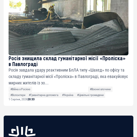
Росія знищила склад гуманітарної місії «Проліска»
в Павлограді
Росія завдала удару реактивним БпЛА типу «Шахед» по офісу та
складу гуманітарної місії «Проліска» в Павлограді, яка евакуйовує
мирних жителів із зо...
#Війна з Росією
#Воєнні злочини
#Волонтери
#Гуманітарна допомога
#Україна
#Цивільні громадяни
1 Серпня, 2026
20:33