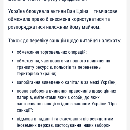
Україна блокувала активи Ван Цзіна – тимчасове
обмежила право бізнесмена користуватися та
розпоряджатися належним йому майном.
Також до переліку санкцій щодо китайця належать:
обмеження торговельних операцій;
обмеження, часткового чи повного припинення
транзиту ресурсів, польотів та перевезень
територією України;
запобігання виведенню капіталів за межі України;
повна заборона вчинення правочинів щодо цінних
паперів, емітентами яких є особи, до яких
застосовано санкції згідно з законом України “Про
санкції”;
відмова в наданні та скасування віз резидентам
іноземних держав, застосування інших заборон