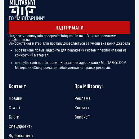
ГО "МІЛІТАРНИЙ"
ПІДТРИМАТИ
Надіслати новину або пресреліз:
info@mil.in.ua
| З питань реклами:
ads@mil.in.ua
Використання матеріалів порталу дозволяється за умови вказання джерела
обов'язкове пряме, відкрите для пошукових систем гіперпосилання на
конкретний матеріал
при публікації не в Інтернеті – вказання адреси сайту MILITARNYI.COM.
Матеріали «Спецпроектів» публікуються на правах реклами.
Контент
Про Militarnyi
Новини
Реклама
Статті
Контакт
Блоги
Вакансії
Спецпроекти
Відеоконтент