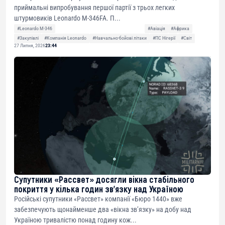
приймальні випробування першої партії з трьох легких
штурмовиків Leonardo M-346FA. П...
#Leonardo M-346
#Авіація
#Африка
#Закупівлі
#Компанія Leonardo
#Навчально-бойові літаки
#ПС Нігерії
#Світ
27 Липня, 2026
23:44
Супутники «Рассвет» досягли вікна стабільного
покриття у кілька годин зв’язку над Україною
Російські супутники «Рассвет» компанії «Бюро 1440» вже
забезпечують щонайменше два «вікна зв’язку» на добу над
Україною тривалістю понад годину кож...