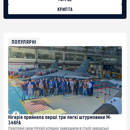
КРИПТА
BTC
bc1qg0z99m95fte7kj8faa7h2kvnq92wvc53exe8gm
USDT
0x8676644fA7B6d328310283cAC1065Ae01d97CEe7
ETH
0xfD02863D3289416fcF50975c9DFda13623f97758
ПОПУЛЯРНІ
Нігерія прийняла перші три легкі штурмовики M-
346FA
Повітряні сили Нігерії успішно завершили в Італії заводські