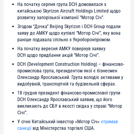
На початку серпня група DCH домовилася з
китайською Skyrizon Aircraft Holdings Limited щодо
розвитку запорізької компанії “Мотор Січ”.
Згодом “Дочка” Beijing Skyrizon і DCH Group подали
заяву до АМКУ щодо купівлі “Мотор Січі”, яку вона
раніше подавала спільно з Укроборонпромом.
На початку вересня АМКУ повернув заявку
DCH щодо придбання акцій “Мотор Січі”.
DCH (Development Construction Holding) – фінансово-
промислова група, президентом якої є бізнесмен
Олександр Ярославський. Група володіє активами у
видобувній, транспортній та будівельній сферах.
18 грудня президент фінансово-промислової групи
DCH Олександр Ярославський заявив, що його
викликають до СБУ в якості свідка у справі “Мотор
Січі”.
У січні Китайський інвестор «Мотор Січ»
отримав
санкції
від Міністерства торгівлі США.