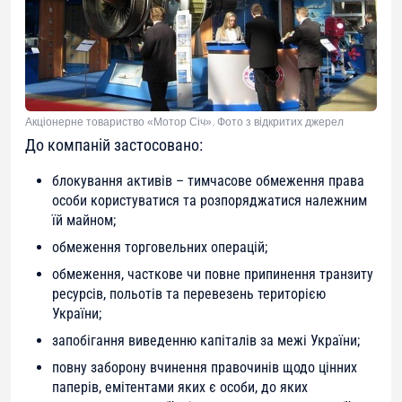
Акціонерне товариство «Мотор Січ». Фото з відкритих джерел
До компаній застосовано:
блокування активів – тимчасове обмеження права
особи користуватися та розпоряджатися належним
їй майном;
обмеження торговельних операцій;
обмеження, часткове чи повне припинення транзиту
ресурсів, польотів та перевезень територією
України;
запобігання виведенню капіталів за межі України;
повну заборону вчинення правочинів щодо цінних
паперів, емітентами яких є особи, до яких