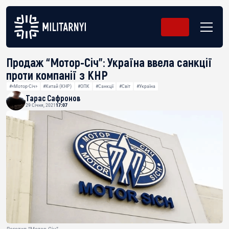
Продаж “Мотор-Січ”: Україна ввела санкції
проти компанії з КНР
#«Мотор-Січ»
#Китай (КНР)
#ОПК
#Санкції
#Світ
#Україна
Тарас Сафронов
29 Січня, 2021
17:07