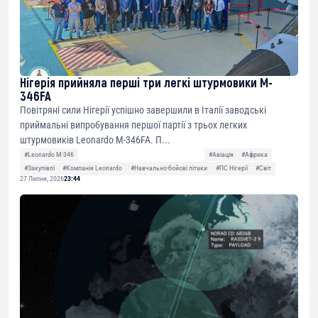
Нігерія прийняла перші три легкі штурмовики M-
346FA
Повітряні сили Нігерії успішно завершили в Італії заводські
приймальні випробування першої партії з трьох легких
штурмовиків Leonardo M-346FA. П...
#Leonardo M-346
#Авіація
#Африка
#Закупівлі
#Компанія Leonardo
#Навчально-бойові літаки
#ПС Нігерії
#Світ
27 Липня, 2026
23:44