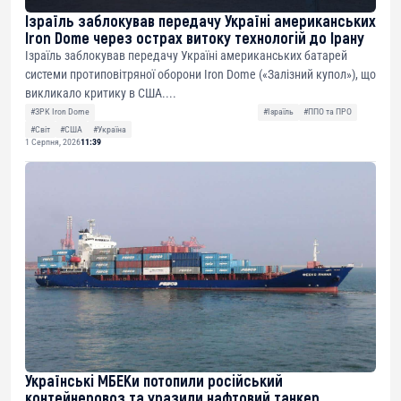
Ізраїль заблокував передачу Україні американських
Iron Dome через острах витоку технологій до Ірану
Ізраїль заблокував передачу Україні американських батарей
системи протиповітряної оборони Iron Dome («Залізний купол»), що
викликало критику в США....
#ЗРК Iron Dome
#Ізраїль
#ППО та ПРО
#Світ
#США
#Україна
1 Серпня, 2026
11:39
Українські МБЕКи потопили російський
контейнеровоз та уразили нафтовий танкер