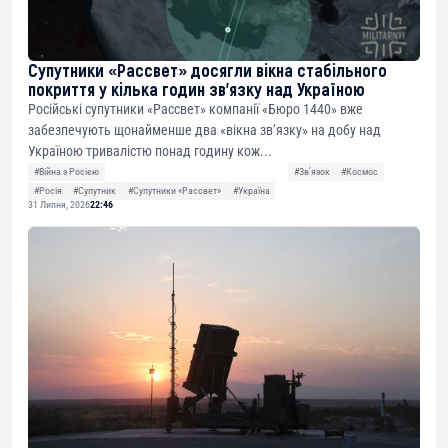
Супутники «Рассвет» досягли вікна стабільного
покриття у кілька годин зв’язку над Україною
Російські супутники «Рассвет» компанії «Бюро 1440» вже
забезпечують щонайменше два «вікна зв’язку» на добу над
Україною тривалістю понад годину кож...
#Війна з Росією
#Звʼязок
#Космос
#Росія
#Супутник
#Супутники «Рассвет»
#Україна
31 Липня, 2026
22:46