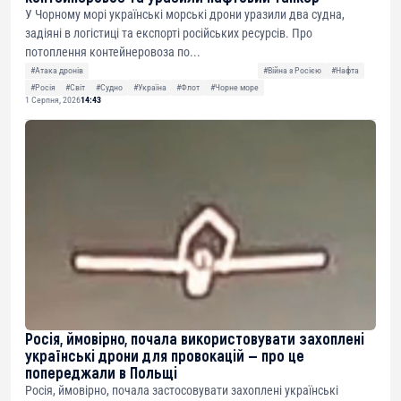
У Чорному морі українські морські дрони уразили два судна,
задіяні в логістиці та експорті російських ресурсів. Про
потоплення контейнеровоза по...
#Атака дронів
#Війна з Росією
#Нафта
#Росія
#Світ
#Судно
#Україна
#Флот
#Чорне море
1 Серпня, 2026
14:43
Росія, ймовірно, почала використовувати захоплені
українські дрони для провокацій — про це
попереджали в Польщі
Росія, ймовірно, почала застосовувати захоплені українські