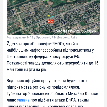
Розташування НПЗ у Ярославлі, РФ. Джерело: Astra
Йдеться про «Славнефть-ЯНОС», який є
найбільшим нафтопереробним підприємством у
Центральному федеральному окрузі РФ.
Потужності заводу дозволяють переробляти до 15
млн тонн нафти на рік.
Водночас офіційно про ураження будь-якого
підприємства регіону не повідомлялося.
Губернатор Ярославської області Михайло Євраєв
лише
заявив
про відбиття атаки БпЛА, таким
чином підтвердивши українську операцію.