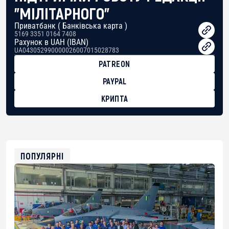
"МІЛІТАРНОГО"
Приватбанк ( Банківська карта )
5169 3351 0164 7408
Рахунок в UAH (IBAN)
UA043052990000026007015028783
PATREON
PAYPAL
КРИПТА
BTC
bc1qg0z99m95fte7kj8faa7h2kvnq92wvc53exe8gm
USDT
0x8676644fA7B6d328310283cAC1065Ae01d97CEe7
ETH
0xfD02863D3289416fcF50975c9DFda13623f97758
ПОПУЛЯРНІ