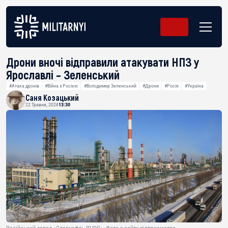
Дрони вночі відправили атакувати НПЗ у
Ярославлі – Зеленський
#Атака дронів
#Війна з Росією
#Володимир Зеленський
#Дрони
#Росія
#Україна
Саня Козацький
22 Травня, 2026
13:30