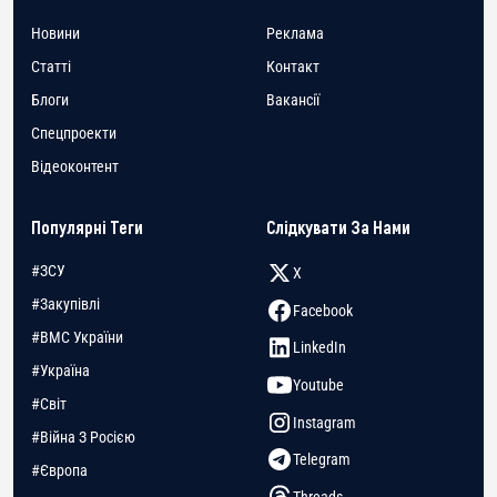
Новини
Реклама
Статті
Контакт
Блоги
Вакансії
Спецпроекти
Відеоконтент
Популярні Теги
Слідкувати За Нами
#ЗСУ
X
#Закупівлі
Facebook
#ВМС України
LinkedIn
#Україна
Youtube
#Світ
Instagram
#Війна З Росією
Telegram
#Європа
Threads