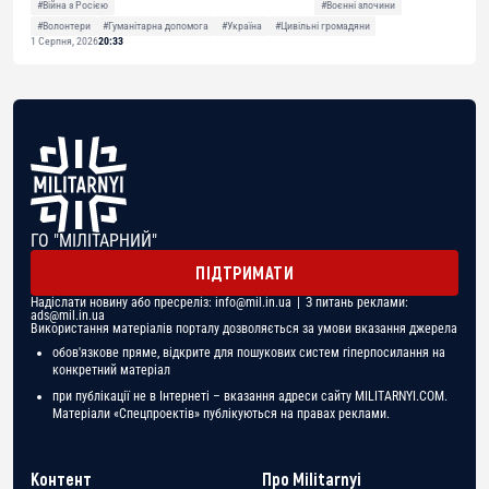
#Війна з Росією
#Воєнні злочини
#Волонтери
#Гуманітарна допомога
#Україна
#Цивільні громадяни
1 Серпня, 2026
20:33
ГО "МІЛІТАРНИЙ"
ПІДТРИМАТИ
Надіслати новину або пресреліз:
info@mil.in.ua
| З питань реклами:
ads@mil.in.ua
Використання матеріалів порталу дозволяється за умови вказання джерела
обов'язкове пряме, відкрите для пошукових систем гіперпосилання на
конкретний матеріал
при публікації не в Інтернеті – вказання адреси сайту MILITARNYI.COM.
Матеріали «Спецпроектів» публікуються на правах реклами.
Контент
Про Militarnyi