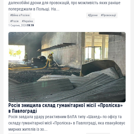
далекобійні дрони для провокацій, про можливість яких раніше
попереджали в Польщі. На...
#Війна з Росією
#Дрони
#Провокації
#Росія
#Україна
1 Серпня, 2026
19:19
Росія знищила склад гуманітарної місії «Проліска»
в Павлограді
Росія завдала удару реактивним БпЛА типу «Шахед» по офісу та
складу гуманітарної місії «Проліска» в Павлограді, яка евакуйовує
мирних жителів із зо...