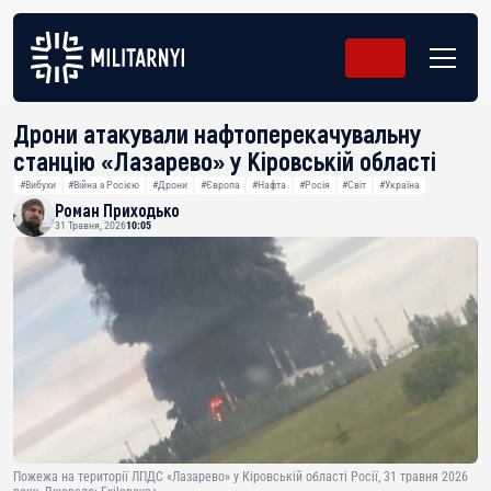
Дрони атакували нафтоперекачувальну
станцію «Лазарево» у Кіровській області
#Вибухи
#Війна з Росією
#Дрони
#Європа
#Нафта
#Росія
#Світ
#Україна
Роман Приходько
31 Травня, 2026
10:05
Пожежа на території ЛПДС «Лазарево» у Кіровській області Росії, 31 травня 2026