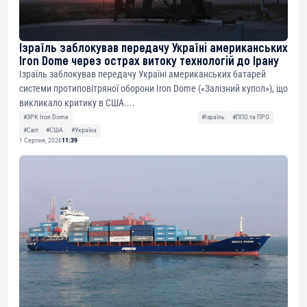
Ізраїль заблокував передачу Україні американських
Iron Dome через острах витоку технологій до Ірану
Ізраїль заблокував передачу Україні американських батарей
системи протиповітряної оборони Iron Dome («Залізний купол»), що
викликало критику в США....
#ЗРК Iron Dome
#Ізраїль
#ППО та ПРО
#Світ
#США
#Україна
1 Серпня, 2026
11:39