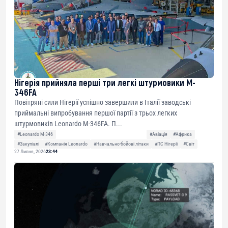
Нігерія прийняла перші три легкі штурмовики M-
346FA
Повітряні сили Нігерії успішно завершили в Італії заводські
приймальні випробування першої партії з трьох легких
штурмовиків Leonardo M-346FA. П...
#Leonardo M-346
#Авіація
#Африка
#Закупівлі
#Компанія Leonardo
#Навчально-бойові літаки
#ПС Нігерії
#Світ
27 Липня, 2026
23:44