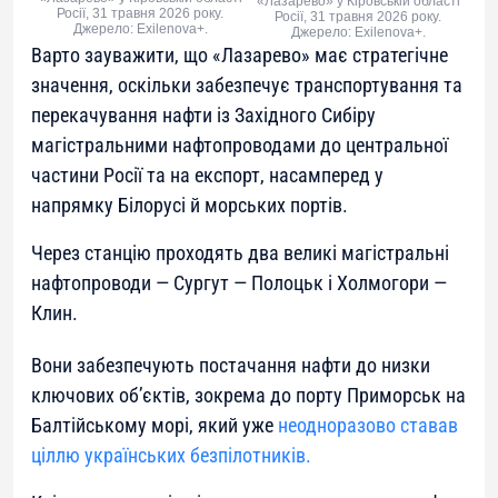
«Лазарево» у Кіровській області
Росії, 31 травня 2026 року.
Росії, 31 травня 2026 року.
Джерело: Exilenova+.
Джерело: Exilenova+.
Варто зауважити, що «Лазарево» має стратегічне
значення, оскільки забезпечує транспортування та
перекачування нафти із Західного Сибіру
магістральними нафтопроводами до центральної
частини Росії та на експорт, насамперед у
напрямку Білорусі й морських портів.
Через станцію проходять два великі магістральні
нафтопроводи — Сургут — Полоцьк і Холмогори —
Клин.
Вони забезпечують постачання нафти до низки
ключових об’єктів, зокрема до порту Приморськ на
Балтійському морі, який уже
неодноразово ставав
ціллю українських безпілотників.