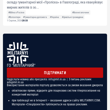
складу гуманітарної місії «Проліска» в Павлограді, яка евакуйовує
мирних жителів із зо...
#Війна з Росією
#Воєнні злочини
#Волонтери
#Гуманітарна допомога
#Україна
#Цивільні громадяни
1 Серпня, 2026
20:33
ГО "МІЛІТАРНИЙ"
ПІДТРИМАТИ
Надіслати новину або пресреліз:
info@mil.in.ua
| З питань реклами:
ads@mil.in.ua
Використання матеріалів порталу дозволяється за умови вказання джерела
обов'язкове пряме, відкрите для пошукових систем гіперпосилання на
конкретний матеріал
при публікації не в Інтернеті – вказання адреси сайту MILITARNYI.COM.
Матеріали «Спецпроектів» публікуються на правах реклами.