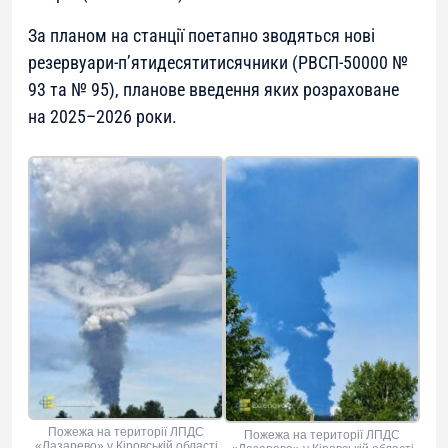
За планом на станції поетапно зводяться нові
резервуари-п’ятидесятитисячники (РВСП-50000 №
93 та № 95), планове введення яких розраховане
на 2025–2026 роки.
Пожежа на території ЛПДС
Пожежа на території ЛПДС
«Лазарево» у Кіровській області