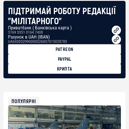
ПІДТРИМАЙ РОБОТУ РЕДАКЦІЇ
"МІЛІТАРНОГО"
Приватбанк ( Банківська карта )
5169 3351 0164 7408
Рахунок в UAH (IBAN)
UA043052990000026007015028783
PATREON
PAYPAL
КРИПТА
BTC
bc1qg0z99m95fte7kj8faa7h2kvnq92wvc53exe8gm
USDT
0x8676644fA7B6d328310283cAC1065Ae01d97CEe7
ETH
0xfD02863D3289416fcF50975c9DFda13623f97758
ПОПУЛЯРНІ