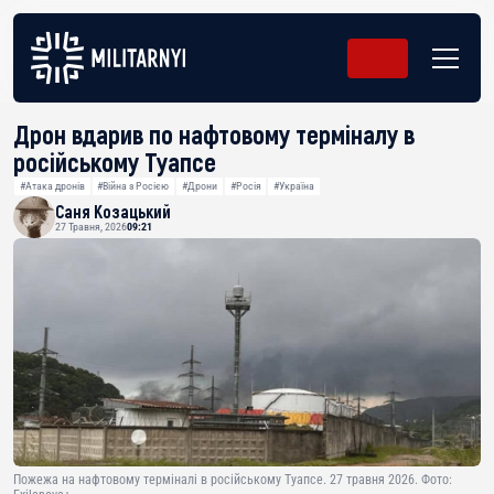
Дрон вдарив по нафтовому терміналу в
російському Туапсе
#Атака дронів
#Війна з Росією
#Дрони
#Росія
#Україна
Саня Козацький
27 Травня, 2026
09:21
Пожежа на нафтовому терміналі в російському Туапсе. 27 травня 2026. Фото: