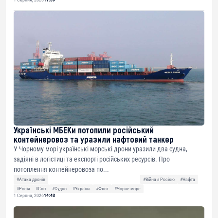
Українські МБЕКи потопили російський
контейнеровоз та уразили нафтовий танкер
У Чорному морі українські морські дрони уразили два судна,
задіяні в логістиці та експорті російських ресурсів. Про
потоплення контейнеровоза по...
#Атака дронів
#Війна з Росією
#Нафта
#Росія
#Світ
#Судно
#Україна
#Флот
#Чорне море
1 Серпня, 2026
14:43