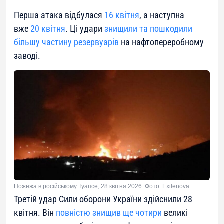
Перша атака відбулася
16 квітня
, а наступна
вже
20 квітня
. Ці удари
знищили та пошкодили
більшу частину резервуарів
на нафтопереробному
заводі.
Пожежа в російському Туапсе, 28 квітня 2026. Фото: Exilenova+
Третій удар Сили оборони України здійснили 28
квітня. Він
повністю знищив ще чотири
великі