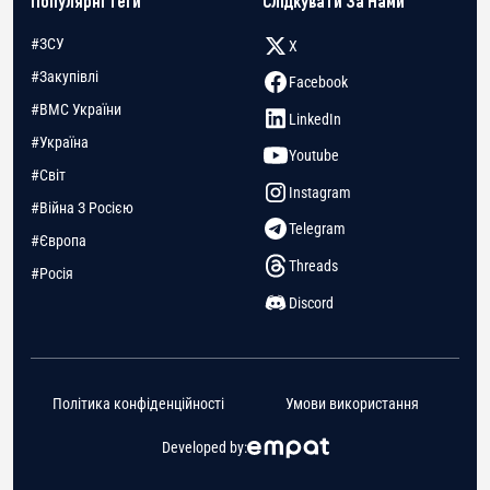
Популярні Теги
Слідкувати За Нами
#ЗСУ
X
#Закупівлі
Facebook
#ВМС України
LinkedIn
#Україна
Youtube
#Світ
Instagram
#Війна З Росією
Telegram
#Європа
Threads
#Росія
Discord
Політика конфіденційності
Умови використання
Developed by: