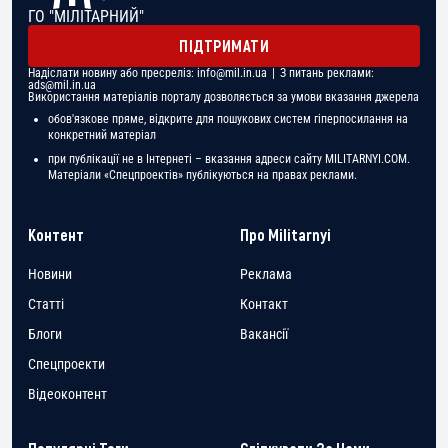
ГО "МІЛІТАРНИЙ"
ПІДТРИМАТИ
Надіслати новину або пресреліз:
info@mil.in.ua
| З питань реклами:
ads@mil.in.ua
Використання матеріалів порталу дозволяється за умови вказання джерела
обов'язкове пряме, відкрите для пошукових систем гіперпосилання на
конкретний матеріал
при публікації не в Інтернеті – вказання адреси сайту MILITARNYI.COM.
Матеріали «Спецпроектів» публікуються на правах реклами.
Контент
Про Militarnyi
Новини
Реклама
Статті
Контакт
Блоги
Вакансії
Спецпроекти
Відеоконтент