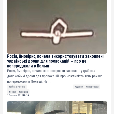
Росія, ймовірно, почала використовувати захоплені
українські дрони для провокацій — про це
попереджали в Польщі
Росія, ймовірно, почала застосовувати захоплені українські
далекобійні дрони для провокацій, про можливість яких раніше
попереджали в Польщі. На...
#Війна з Росією
#Дрони
#Провокації
#Росія
#Україна
1 Серпня, 2026
19:19