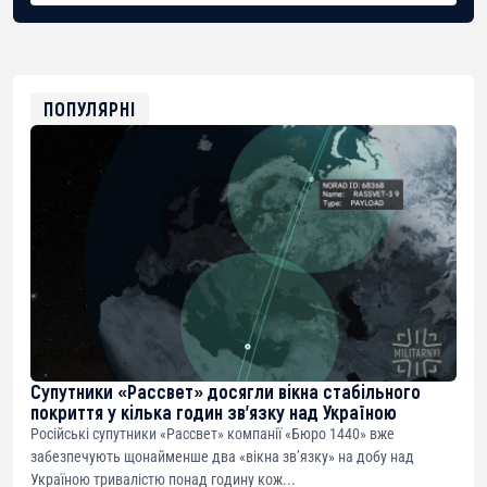
BTC
bc1qg0z99m95fte7kj8faa7h2kvnq92wvc53exe8gm
USDT
0x8676644fA7B6d328310283cAC1065Ae01d97CEe7
ETH
0xfD02863D3289416fcF50975c9DFda13623f97758
ПОПУЛЯРНІ
Супутники «Рассвет» досягли вікна стабільного
покриття у кілька годин зв’язку над Україною
Російські супутники «Рассвет» компанії «Бюро 1440» вже
забезпечують щонайменше два «вікна зв’язку» на добу над
Україною тривалістю понад годину кож...