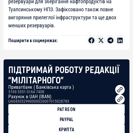
резервуари для зберігання нафтопродуктів на
Туапсинському НПЗ. Зафіксовано також повне
вигоряння прилеглої інфраструктури та ще двох
менших резервуарів.
Поширити в соцмережах:
ПІДТРИМАЙ РОБОТУ РЕДАКЦІЇ
"МІЛІТАРНОГО"
Приватбанк ( Банківська карта )
5169 3351 0164 7408
Рахунок в UAH (IBAN)
UA043052990000026007015028783
PATREON
PAYPAL
КРИПТА