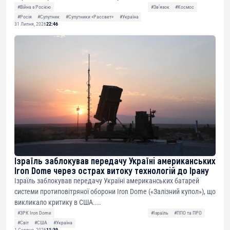
#Війна з Росією
#Звʼязок
#Космос
#Росія
#Супутник
#Супутники «Рассвет»
#Україна
31 Липня, 2026
22:46
Ізраїль заблокував передачу Україні американських
Iron Dome через острах витоку технологій до Ірану
Ізраїль заблокував передачу Україні американських батарей
системи протиповітряної оборони Iron Dome («Залізний купол»), що
викликало критику в США....
#ЗРК Iron Dome
#Ізраїль
#ППО та ПРО
#Світ
#США
#Україна
1 Серпня, 2026
11:39