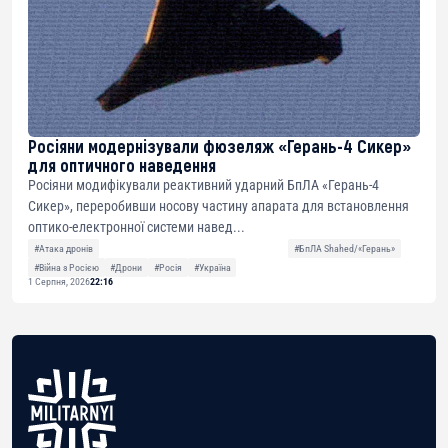
Росіяни модернізували фюзеляж «Герань-4 Сикер»
для оптичного наведення
Росіяни модифікували реактивний ударний БпЛА «Герань-4
Сикер», переробивши носову частину апарата для встановлення
оптико-електронної системи навед...
#Атака дронів
#БпЛА Shahed/«Герань»
#Війна з Росією
#Дрони
#Росія
#Україна
1 Серпня, 2026
22:16