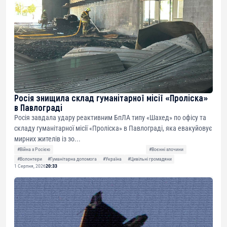
Росія знищила склад гуманітарної місії «Проліска»
в Павлограді
Росія завдала удару реактивним БпЛА типу «Шахед» по офісу та
складу гуманітарної місії «Проліска» в Павлограді, яка евакуйовує
мирних жителів із зо...
#Війна з Росією
#Воєнні злочини
#Волонтери
#Гуманітарна допомога
#Україна
#Цивільні громадяни
1 Серпня, 2026
20:33