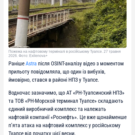
Пожежа на нафтовому терміналі в російському Туапсе. 27 травня
2026. Фото: Exilenova+
Раніше
Astra
після OSINT-аналізу відео з моментом
прильоту повідомляла, що один із вибухів,
ймовірно, стався в районі НПЗ у Туапсе.
Водночас зазначимо, що АТ «РН-Туапсинский НПЗ»
та ТОВ «РН-Морской терминал Туапсе» складають
єдиний виробничий комплекс та належать
нафтовій компанії «Роснефть». Це вже щонайменше
п’ята атака на нафтовий комплекс у російському
Туапсе від початку цієї весни.