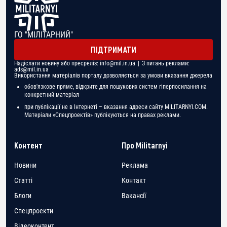
ГО "МІЛІТАРНИЙ"
ПІДТРИМАТИ
Надіслати новину або пресреліз:
info@mil.in.ua
| З питань реклами:
ads@mil.in.ua
Використання матеріалів порталу дозволяється за умови вказання джерела
обов'язкове пряме, відкрите для пошукових систем гіперпосилання на
конкретний матеріал
при публікації не в Інтернеті – вказання адреси сайту MILITARNYI.COM.
Матеріали «Спецпроектів» публікуються на правах реклами.
Контент
Про Militarnyi
Новини
Реклама
Статті
Контакт
Блоги
Вакансії
Спецпроекти
Відеоконтент