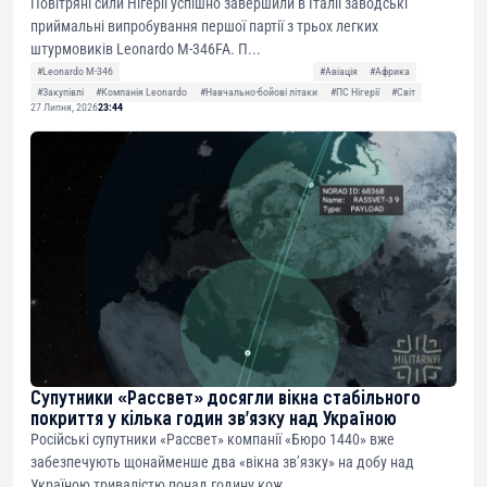
Повітряні сили Нігерії успішно завершили в Італії заводські
приймальні випробування першої партії з трьох легких
штурмовиків Leonardo M-346FA. П...
#Leonardo M-346
#Авіація
#Африка
#Закупівлі
#Компанія Leonardo
#Навчально-бойові літаки
#ПС Нігерії
#Світ
27 Липня, 2026
23:44
Супутники «Рассвет» досягли вікна стабільного
покриття у кілька годин зв’язку над Україною
Російські супутники «Рассвет» компанії «Бюро 1440» вже
забезпечують щонайменше два «вікна зв’язку» на добу над
Україною тривалістю понад годину кож...