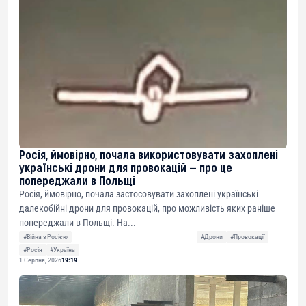
Росія, ймовірно, почала використовувати захоплені
українські дрони для провокацій — про це
попереджали в Польщі
Росія, ймовірно, почала застосовувати захоплені українські
далекобійні дрони для провокацій, про можливість яких раніше
попереджали в Польщі. На...
#Війна з Росією
#Дрони
#Провокації
#Росія
#Україна
1 Серпня, 2026
19:19