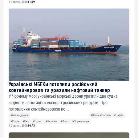
1 Серпня, 2026
11:39
Українські МБЕКи потопили російський
контейнеровоз та уразили нафтовий танкер
У Чорному морі українські морські дрони уразили два судна,
задіяні в логістиці та експорті російських ресурсів. Про
потоплення контейнеровоза по...
#Атака дронів
#Війна з Росією
#Нафта
#Росія
#Світ
#Судно
#Україна
#Флот
#Чорне море
1 Серпня, 2026
14:43