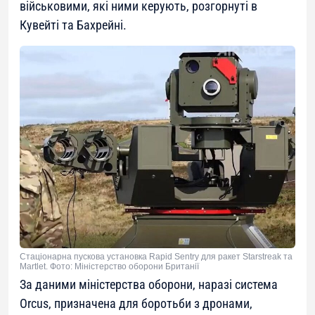
військовими, які ними керують, розгорнуті в
Кувейті та Бахрейні.
Стаціонарна пускова установка Rapid Sentry для ракет Starstreak та
Martlet. Фото: Міністерство оборони Британії
За даними міністерства оборони, наразі система
Orcus, призначена для боротьби з дронами,