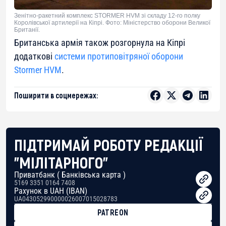
Зенітно-ракетний комплекс STORMER HVM зі складу 12-го полку
Королівської артилерії на Кіпрі. Фото: Міністерство оборони Великої
Британії.
Британська армія також розгорнула на Кіпрі
додаткові
системи протиповітряної оборони
Stormer HVM
.
Поширити в соцмережах:
ПІДТРИМАЙ РОБОТУ РЕДАКЦІЇ
"МІЛІТАРНОГО"
Приватбанк ( Банківська карта )
5169 3351 0164 7408
Рахунок в UAH (IBAN)
UA043052990000026007015028783
PATREON