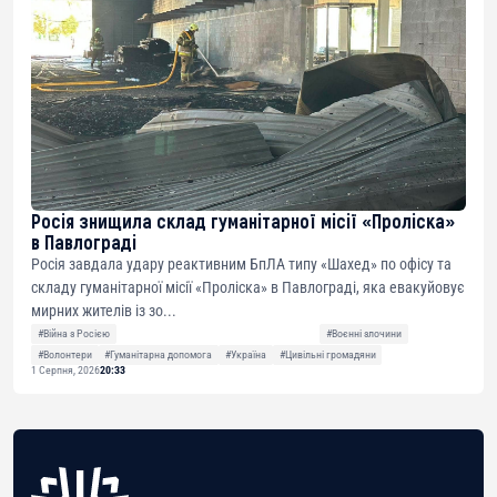
Росія знищила склад гуманітарної місії «Проліска»
в Павлограді
Росія завдала удару реактивним БпЛА типу «Шахед» по офісу та
складу гуманітарної місії «Проліска» в Павлограді, яка евакуйовує
мирних жителів із зо...
#Війна з Росією
#Воєнні злочини
#Волонтери
#Гуманітарна допомога
#Україна
#Цивільні громадяни
1 Серпня, 2026
20:33