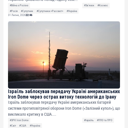
#Війна з Росією
#Звʼязок
#Космос
#Росія
#Супутник
#Супутники «Рассвет»
#Україна
31 Липня, 2026
22:46
Ізраїль заблокував передачу Україні американських
Iron Dome через острах витоку технологій до Ірану
Ізраїль заблокував передачу Україні американських батарей
системи протиповітряної оборони Iron Dome («Залізний купол»), що
викликало критику в США....
#ЗРК Iron Dome
#Ізраїль
#ППО та ПРО
#Світ
#США
#Україна