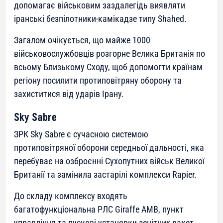
допомагає військовим заздалегідь виявляти
іранські безпілотники-камікадзе типу Shahed.
Загалом очікується, що майже 1000
військовослужбовців розгорне Велика Британія по
всьому Близькому Сходу, щоб допомогти країнам
регіону посилити протиповітряну оборону та
захиститися від ударів Ірану.
Sky Sabre
ЗРК Sky Sabre є сучасною системою
протиповітряної оборони середньої дальності, яка
перебуває на озброєнні Сухопутних військ Великої
Британії та замінила застарілі комплекси Rapier.
До складу комплексу входять
багатофункціональна РЛС Giraffe AMB, пункт
управління та пускові установки зенітних ракет