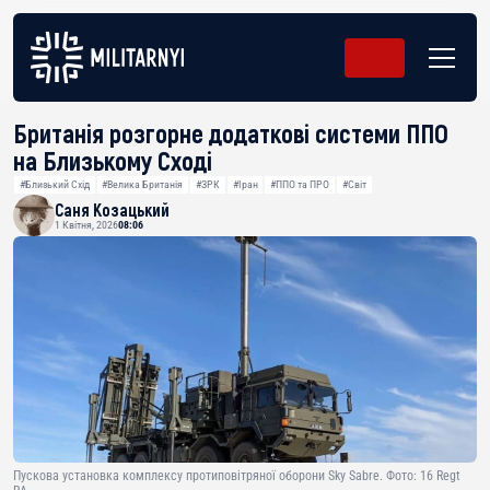
Британія розгорне додаткові системи ППО
на Близькому Сході
#Близький Схід
#Велика Британія
#ЗРК
#Іран
#ППО та ПРО
#Світ
Саня Козацький
1 Квітня, 2026
08:06
Пускова установка комплексу протиповітряної оборони Sky Sabre. Фото: 16 Regt