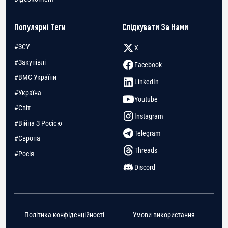
Популярні Теги
Слідкувати За Нами
#ЗСУ
X
#Закупівлі
Facebook
#ВМС України
LinkedIn
#Україна
Youtube
#Світ
Instagram
#Війна З Росією
Telegram
#Європа
Threads
#Росія
Discord
Політика конфіденційності
Умови використання