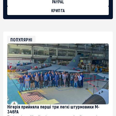
PAYPAL
КРИПТА
BTC
bc1qg0z99m95fte7kj8faa7h2kvnq92wvc53exe8gm
USDT
0x8676644fA7B6d328310283cAC1065Ae01d97CEe7
ETH
0xfD02863D3289416fcF50975c9DFda13623f97758
ПОПУЛЯРНІ
Нігерія прийняла перші три легкі штурмовики M-
346FA