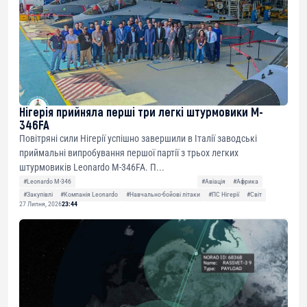
Нігерія прийняла перші три легкі штурмовики M-
346FA
Повітряні сили Нігерії успішно завершили в Італії заводські
приймальні випробування першої партії з трьох легких
штурмовиків Leonardo M-346FA. П...
#Leonardo M-346
#Авіація
#Африка
#Закупівлі
#Компанія Leonardo
#Навчально-бойові літаки
#ПС Нігерії
#Світ
27 Липня, 2026
23:44