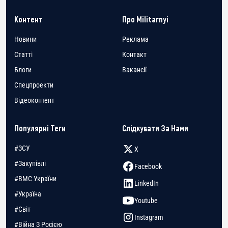
Контент
Про Militarnyi
Новини
Реклама
Статті
Контакт
Блоги
Вакансії
Спецпроекти
Відеоконтент
Популярні Теги
Слідкувати За Нами
#ЗСУ
X
#Закупівлі
Facebook
#ВМС України
LinkedIn
#Україна
Youtube
#Світ
Instagram
#Війна З Росією