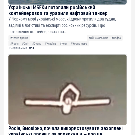
Українські МБЕКи потопили російський
контейнеровоз та уразили нафтовий танкер
У Чорному морі українські морські дрони уразили два судна,
задіяні в логістиці та експорті російських ресурсів. Про
потоплення контейнеровоза по...
#Атака дронів
#Війна з Росією
#Нафта
#Росія
#Світ
#Судно
#Україна
#Флот
#Чорне море
1 Серпня, 2026
14:43
Росія, ймовірно, почала використовувати захоплені
українські дрони для провокацій — про це