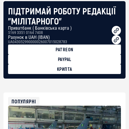
ПІДТРИМАЙ РОБОТУ РЕДАКЦІЇ
"МІЛІТАРНОГО"
Приватбанк ( Банківська карта )
5169 3351 0164 7408
Рахунок в UAH (IBAN)
UA043052990000026007015028783
PATREON
PAYPAL
КРИПТА
BTC
bc1qg0z99m95fte7kj8faa7h2kvnq92wvc53exe8gm
USDT
0x8676644fA7B6d328310283cAC1065Ae01d97CEe7
ETH
0xfD02863D3289416fcF50975c9DFda13623f97758
ПОПУЛЯРНІ