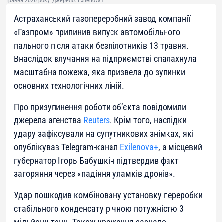
травня 2026 року. Джерело: Exilenova+
Астраханський газопереробний завод компанії
«Газпром» припинив випуск автомобільного
пального після атаки безпілотників 13 травня.
Внаслідок влучання на підприємстві спалахнула
масштабна пожежа, яка призвела до зупинки
основних технологічних ліній.
Про призупинення роботи об’єкта повідомили
джерела агенства
Reuters
. Крім того, наслідки
удару зафіксували на супутникових знімках, які
опублікував Telegram-канал
Exilenova+
, а місцевий
губернатор Ігорь Бабушкін підтвердив факт
загоряння через «падіння уламків дронів».
Удар пошкодив комбіновану установку переробки
стабільного конденсату річною потужністю 3
мільйони тонн. Також ураження зазнало