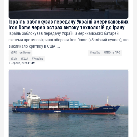
Ізраїль заблокував передачу Україні американських
Iron Dome через острах витоку технологій до Ірану
Ізраїль заблокував передачу Україні американських батарей
системи протиповітряної оборони Iron Dome («Залізний купол»), що
викликало критику в США....
#ЗРК Iron Dome
#Ізраїль
#ППО та ПРО
#Світ
#США
#Україна
1 Серпня, 2026
11:39