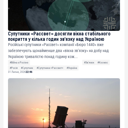
Супутники «Рассвет» досягли вікна стабільного
покриття у кілька годин зв’язку над Україною
Російські супутники «Рассвет» компанії «Бюро 1440» вже
забезпечують щонайменше два «вікна зв’язку» на добу над
Україною тривалістю понад годину кож...
#Війна з Росією
#Звʼязок
#Космос
#Росія
#Супутник
#Супутники «Рассвет»
#Україна
31 Липня, 2026
22:46