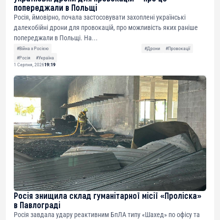
попереджали в Польщі
Росія, ймовірно, почала застосовувати захоплені українські
далекобійні дрони для провокацій, про можливість яких раніше
попереджали в Польщі. На...
#Війна з Росією
#Дрони
#Провокації
#Росія
#Україна
1 Серпня, 2026
19:19
Росія знищила склад гуманітарної місії «Проліска»
в Павлограді
Росія завдала удару реактивним БпЛА типу «Шахед» по офісу та