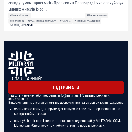
складу гуманітарної місії «Проліска» в Павлограді, яка евакуйовує
мирних жителів із зо...
#Війна з Росією
#Воєнні злочини
#Волонтери
#Гуманітарна допомога
#Україна
#Цивільні громадяни
1 Серпня, 2026
20:33
ГО "МІЛІТАРНИЙ"
ПІДТРИМАТИ
Надіслати новину або пресреліз:
info@mil.in.ua
| З питань реклами:
ads@mil.in.ua
Використання матеріалів порталу дозволяється за умови вказання джерела
обов'язкове пряме, відкрите для пошукових систем гіперпосилання на
конкретний матеріал
при публікації не в Інтернеті – вказання адреси сайту MILITARNYI.COM.
Матеріали «Спецпроектів» публікуються на правах реклами.