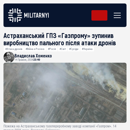
Астраханський ГПЗ «Газпрому» зупинив
виробництво пального після атаки дронів
#Атака дронів
#Війна з Росією
#Росія
#Світ
#Сусіди
#Україна
Владислав Хоменко
14 Травня, 2026
23:40
Пожежа на Астраханському газопереробному заводі компанії «Газпром». 14