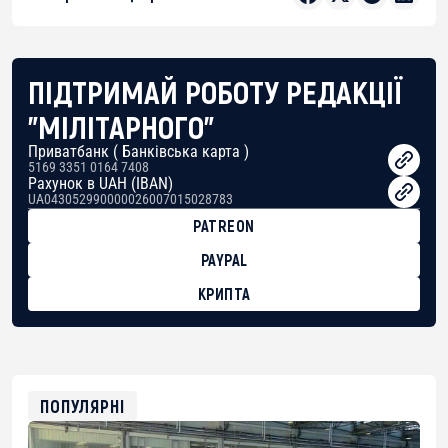
ПІДТРИМАЙ РОБОТУ РЕДАКЦІЇ
"МІЛІТАРНОГО"
Приватбанк ( Банківська карта )
5169 3351 0164 7408
Рахунок в UAH (IBAN)
UA043052990000026007015028783
PATREON
PAYPAL
КРИПТА
BTC
bc1qg0z99m95fte7kj8faa7h2kvnq92wvc53exe8gm
USDT
0x8676644fA7B6d328310283cAC1065Ae01d97CEe7
ETH
0xfD02863D3289416fcF50975c9DFda13623f97758
ПОПУЛЯРНІ