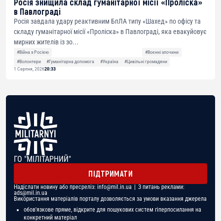
Росія знищила склад гуманітарної місії «Проліска»
в Павлограді
Росія завдала удару реактивним БпЛА типу «Шахед» по офісу та
складу гуманітарної місії «Проліска» в Павлограді, яка евакуйовує
мирних жителів із зо...
#Війна з Росією
#Воєнні злочини
#Волонтери
#Гуманітарна допомога
#Україна
#Цивільні громадяни
1 Серпня, 2026
20:33
ГО "МІЛІТАРНИЙ"
ПІДТРИМАТИ
Надіслати новину або пресреліз:
info@mil.in.ua
| З питань реклами:
ads@mil.in.ua
Використання матеріалів порталу дозволяється за умови вказання джерела
обов'язкове пряме, відкрите для пошукових систем гіперпосилання на
конкретний матеріал