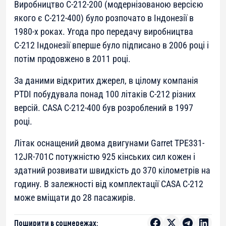
Виробництво С-212-200 (модернізованою версією
якого є С-212-400) було розпочато в Індонезії в
1980-х роках. Угода про передачу виробництва
С-212 Індонезії вперше було підписано в 2006 році і
потім продовжено в 2011 році.
За даними відкритих джерел, в цілому компанія
PTDI побудувала понад 100 літаків С-212 різних
версій. CASA C-212-400 був розроблений в 1997
році.
Літак оснащений двома двигунами Garret TPE331-
12JR-701C потужністю 925 кінських сил кожен і
здатний розвивати швидкість до 370 кілометрів на
годину. В залежності від комплектації CASA C-212
може вміщати до 28 пасажирів.
Поширити в соцмережах: