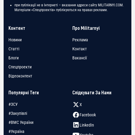
при публікації не в Інтернеті – вказання адреси сайту MILITARNYI.COM.
Матеріали «Спецпроектів» публікуються на правах реклами.
Контент
Про Militarnyi
Новини
Реклама
Статті
Контакт
Блоги
Вакансії
Спецпроекти
Відеоконтент
Популярні Теги
Слідкувати За Нами
#ЗСУ
X
#Закупівлі
Facebook
#ВМС України
LinkedIn
#Україна