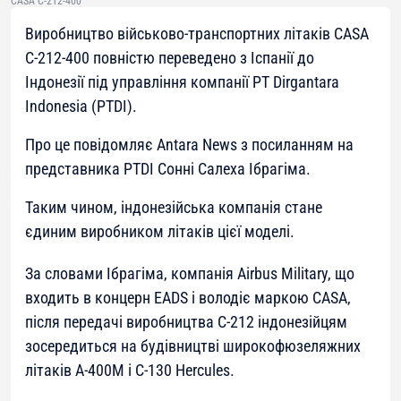
CASA C-212-400
Виробництво військово-транспортних літаків CASA
C-212-400 повністю переведено з Іспанії до
Індонезії під управління компанії PT Dirgantara
Indonesia (PTDI).
Про це повідомляє Antara News з посиланням на
представника PTDI Сонні Салеха Ібрагіма.
Таким чином, індонезійська компанія стане
єдиним виробником літаків цієї моделі.
За словами Ібрагіма, компанія Airbus Military, що
входить в концерн EADS і володіє маркою CASA,
після передачі виробництва С-212 індонезійцям
зосередиться на будівництві широкофюзеляжних
літаків А-400М і С-130 Hercules.