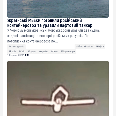
Українські МБЕКи потопили російський
контейнеровоз та уразили нафтовий танкер
У Чорному морі українські морські дрони уразили два судна,
задіяні в логістиці та експорті російських ресурсів. Про
потоплення контейнеровоза по...
#Атака дронів
#Війна з Росією
#Нафта
#Росія
#Світ
#Судно
#Україна
#Флот
#Чорне море
1 Серпня, 2026
14:43