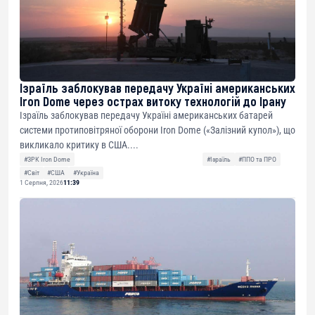
Ізраїль заблокував передачу Україні американських
Iron Dome через острах витоку технологій до Ірану
Ізраїль заблокував передачу Україні американських батарей
системи протиповітряної оборони Iron Dome («Залізний купол»), що
викликало критику в США....
#ЗРК Iron Dome
#Ізраїль
#ППО та ПРО
#Світ
#США
#Україна
1 Серпня, 2026
11:39