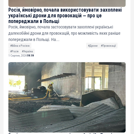
Росія, ймовірно, почала використовувати захоплені
українські дрони для провокацій — про це
попереджали в Польщі
Росія, ймовірно, почала застосовувати захоплені українські
далекобійні дрони для провокацій, про можливість яких раніше
попереджали в Польщі. На...
#Війна з Росією
#Дрони
#Провокації
#Росія
#Україна
1 Серпня, 2026
19:19