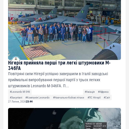
Нігерія прийняла перші три легкі штурмовики M-
346FA
Повітряні сили Нігерії успішно завершили в Італії заводські
приймальні випробування першої партії з трьох легких
штурмовиків Leonardo M-346FA. П...
#Leonardo M-346
#Авіація
#Африка
#Закупівлі
#Компанія Leonardo
#Навчально-бойові літаки
#ПС Нігерії
#Світ
27 Липня, 2026
23:44