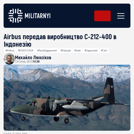
Airbus передав виробництво С-212-400 в
Індонезію
#Airbus
#EADS-CASA
#Авіабудування
#Авіація
#Азія
#Індонезія
#Світ
Михайло Люксіков
13 Січня, 2012
13:28