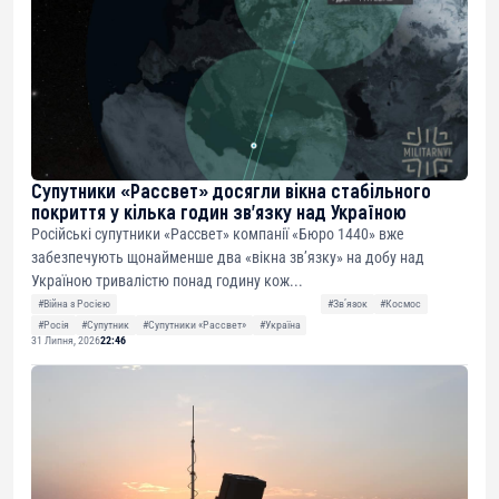
Супутники «Рассвет» досягли вікна стабільного
покриття у кілька годин зв’язку над Україною
Російські супутники «Рассвет» компанії «Бюро 1440» вже
забезпечують щонайменше два «вікна зв’язку» на добу над
Україною тривалістю понад годину кож...
#Війна з Росією
#Звʼязок
#Космос
#Росія
#Супутник
#Супутники «Рассвет»
#Україна
31 Липня, 2026
22:46